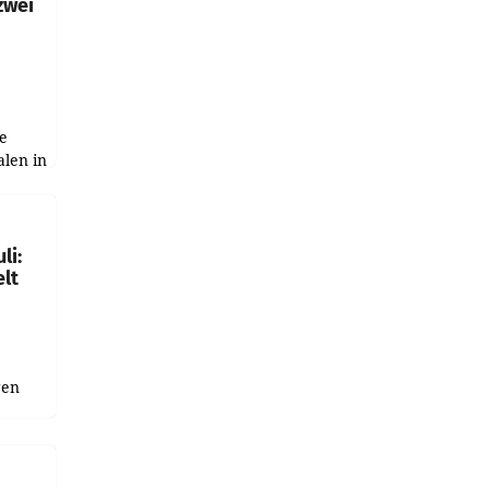
zwei
e
alen in
ich.
gen in
li:
lt
gen
uge
bnis
r als