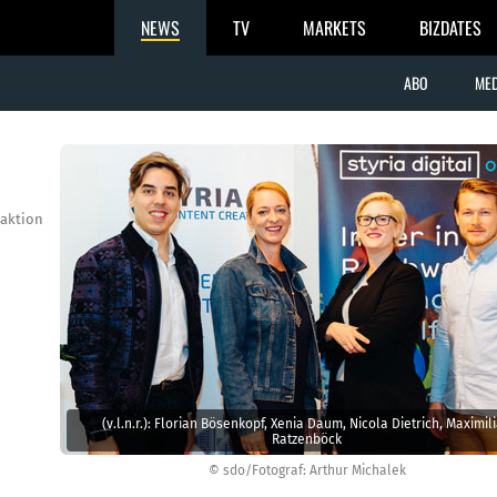
NEWS
TV
MARKETS
BIZDATES
ABO
MED
aktion
(v.l.n.r.): Florian Bösenkopf, Xenia Daum, Nicola Dietrich, Maximil
Ratzenböck
© sdo/Fotograf: Arthur Michalek