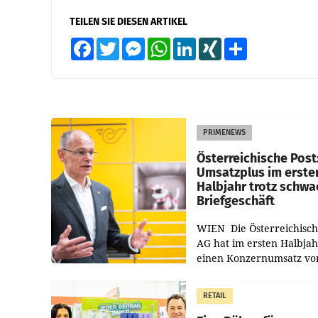
TEILEN SIE DIESEN ARTIKEL
Facebook
Twitter
Messenger
WhatsApp
LinkedIn
XING
Teilen
PRIMENEWS
Österreichische Post
Umsatzplus im erste
Halbjahr trotz schw
Briefgeschäft
WIEN Die Österreichisch
AG hat im ersten Halbja
einen Konzernumsatz vo
1.544,0 Mio. EUR
erwirtschaftet, was eine
RETAIL
von 3,8 Prozent gegenüb
dem Vergleichszeitraum