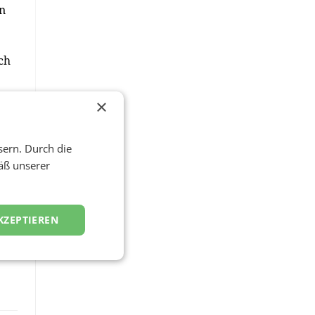
n
ch
×
sern. Durch die
ne
.
äß unserer
KZEPTIEREN