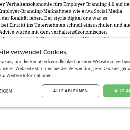
der Verhaltensökonomie fürs Employer Branding 4.0 auf de
n Employer-Branding-Maßnahmen wie etwa Social Media
der Realität leben. Der styria digital one war es
n bei Eintritt ins Unternehmen schnell einzuschulen und au
rAdvice wurde mit dem verhaltensökonomischen
demy entwickelt. Diese gamifizierte Wissensplattform
how der sd one. Über verschiedene Behavioral-Design-
ite verwendet Cookies.
dazu, die Academy laufend zu nutzen und zu lernen.
okies, um die Benutzerfreundlichkeit unserer Website zu verbes
taltungen finden Sie auf
www.facebook.com/styriadigitalo
unserer Webseite stimmen Sie der Verwendung von Cookies gem
 zu.
Weitere Informationen
EIGEN
ALLE ABLEHNEN
ALLE A