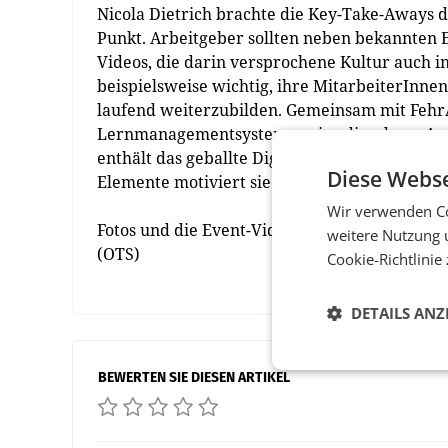
Nicola Dietrich brachte die Key-Take-Aways 
Punkt. Arbeitgeber sollten neben bekannte
Videos, die darin versprochene Kultur auch in 
beispielsweise wichtig, ihre MitarbeiterInne
laufend weiterzubilden. Gemeinsam mit Feh
Lernmanagementsystem sapiro die sd one Aca
enthält das geballte Digital-Marketing-Know-
Diese Webse
Elemente motiviert sie die MitarbeiterInnen 
Wir verwenden Co
Fotos und die Event-Videos der beiden Verans
weitere Nutzung 
(OTS)
Cookie-Richtlinie
DETAILS ANZ
BEWERTEN SIE DIESEN ARTIKEL