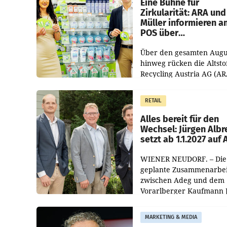
Eine Bühne für
Zirkularität: ARA und
Müller informieren a
POS über
Kreislauffähigkeit
Über den gesamten Augu
hinweg rücken die Altsto
Recycling Austria AG (AR
und der Handelskonzern
Müller die Initiative „Krei
RETAIL
Helden“ in allen
österreichischen Müller-F
Alles bereit für den
Wechsel: Jürgen Albr
setzt ab 1.1.2027 auf
WIENER NEUDORF. – Die
geplante Zusammenarbei
zwischen Adeg und dem
Vorarlberger Kaufmann 
Albrecht ist kartellrechtl
freigegeben: Die
MARKETING & MEDIA
Bundeswettbewerbsbeh