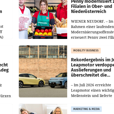
übertroffen.
Penny modernisiert 
Filialen in Ober- und
m
Niederösterreich
WIENER NEUDORF. – Im
st
Rahmen einer laufenden
ff
Modernisierungsoffensiv
A)
erneuert Penny zwei Fili
Nieder- und Oberösterre
slauf-
Die beiden Standorte lie
MOBILITY BUSINESS
Haag sowie im rund
ilialen
Rekordergebnis im Ju
echt
Leapmotor verdoppe
 Adeg
Auslieferungen und
überschreitet die
100.000er-Marke
– Im Juli 2026 erreichte
t
Leapmotor einen wichti
Meilenstein und lieferte
Jürgen
weltweit 101.267 Fahrze
ich
aus, womit sich das Erge
MARKETING & MEDIA
gegenüber Juli 2025 meh
örde