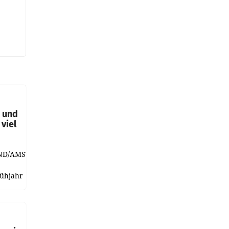
t und
viel
ND/AMSTERDAM.
rühjahr
h