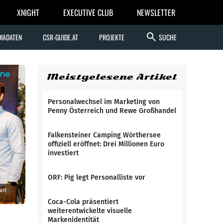
XNIGHT
EXECUTIVE CLUB
NEWSLETTER
search
IADATEN
CSR-GUIDE.AT
PROJEKTE
SUCHE
Meistgelesene Artikel
Personalwechsel im Marketing von
Penny Österreich und Rewe Großhandel
Falkensteiner Camping Wörthersee
offiziell eröffnet: Drei Millionen Euro
investiert
ORF: Pig legt Personalliste vor
ian
Coca-Cola präsentiert
weiterentwickelte visuelle
Markenidentität