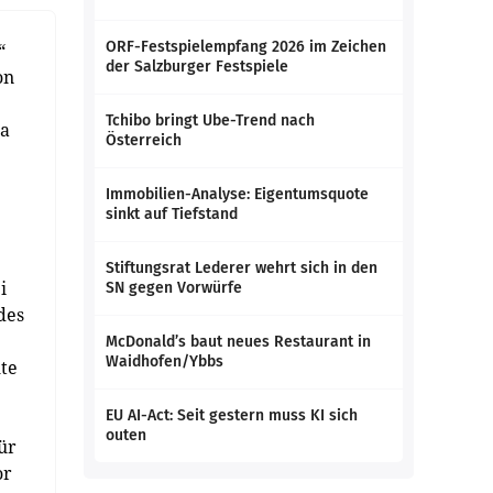
ORF-Festspielempfang 2026 im Zeichen
“
der Salzburger Festspiele
on
Tchibo bringt Ube-Trend nach
la
Österreich
Immobilien-Analyse: Eigentumsquote
sinkt auf Tiefstand
Stiftungsrat Lederer wehrt sich in den
i
SN gegen Vorwürfe
des
McDonald’s baut neues Restaurant in
Waidhofen/Ybbs
te
EU AI-Act: Seit gestern muss KI sich
outen
ür
or