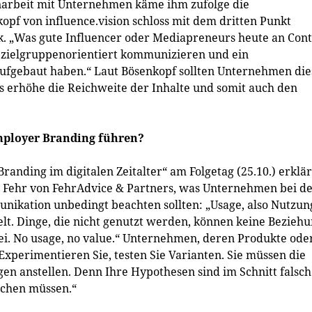
arbeit mit Unternehmen käme ihm zufolge die
kopf von influence.vision schloss mit dem dritten Punkt
ck. „Was gute Influencer oder Mediapreneurs heute an Con
ie zielgruppenorientiert kommunizieren und ein
ufgebaut haben.“ Laut Bösenkopf sollten Unternehmen di
s erhöhe die Reichweite der Inhalte und somit auch den
ployer Branding führen?
randing im digitalen Zeitalter“ am Folgetag (25.10.) erklär
Fehr von FehrAdvice & Partners, was Unternehmen bei d
ikation unbedingt beachten sollten: „Usage, also Nutzun
elt. Dinge, die nicht genutzt werden, können keine Bezieh
ei. No usage, no value.“ Unternehmen, deren Produkte ode
Experimentieren Sie, testen Sie Varianten. Sie müssen die
n anstellen. Denn Ihre Hypothesen sind im Schnitt falsch
achen müssen.“