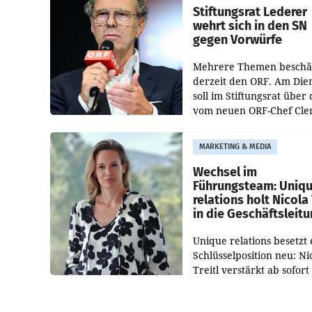
und der Bundeskartellan
Stiftungsrat Lederer
wehrt sich in den SN
gegen Vorwürfe
Mehrere Themen beschä
derzeit den ORF. Am Die
soll im Stiftungsrat über 
vom neuen ORF-Chef Cl
Pig vorgeschlagenen
Besetzungen für die
MARKETING & MEDIA
Direktionen abgestimmt
werden.
Wechsel im
Führungsteam: Uniq
relations holt Nicola 
in die Geschäftsleit
Unique relations besetzt 
Schlüsselposition neu: Ni
Treitl verstärkt ab sofort
Geschäftsleitung der Wi
PR-Agentur an der Seite 