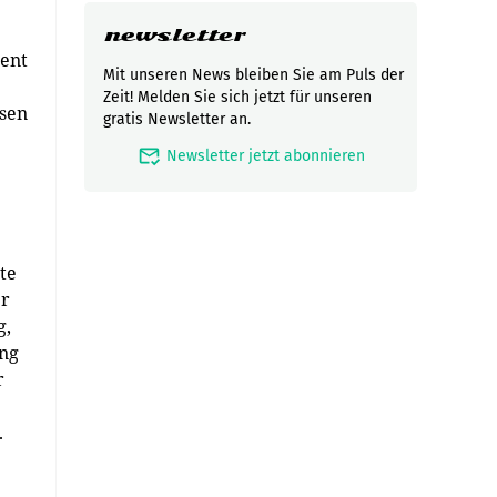
newsletter
tent
Mit unseren News bleiben Sie am Puls der
Zeit! Melden Sie sich jetzt für unseren
esen
gratis Newsletter an.
mark_email_read
Newsletter jetzt abonnieren
te
er
g,
ung
r
.