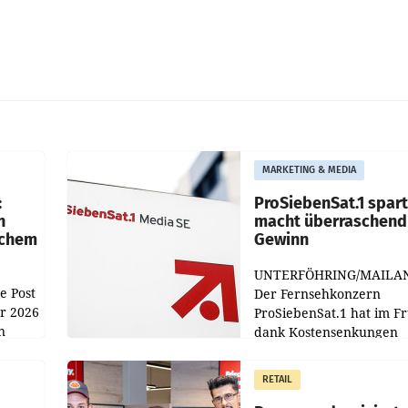
MARKETING & MEDIA
:
ProSiebenSat.1 spar
n
macht überraschend 
achem
Gewinn
UNTERFÖHRING/MAILA
e Post
Der Fernsehkonzern
hr 2026
ProSiebenSat.1 hat im F
n
dank Kostensenkungen
operativ wieder Gewinn
m Plus
gemacht und die
RETAIL
er
Markterwartung deutlic