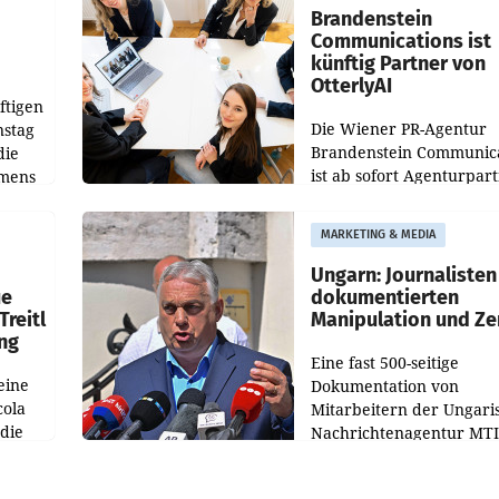
verdoppelte (+102
walt
Brandenstein
Communications ist
künftig Partner von
OtterlyAI
ftigen
Die Wiener PR-Agentur
nstag
Brandenstein Communica
die
ist ab sofort Agenturpar
emens
der KI-Monitoring- und
Optimierungsplattform
MARKETING & MEDIA
OtterlyAI. Damit baut di
Agentur ihr Leistungspor
Ungarn: Journalisten
ue
dokumentierten
Treitl
Manipulation und Ze
ung
Eine fast 500-seitige
eine
Dokumentation von
cola
Mitarbeitern der Ungari
 die
Nachrichtenagentur MTI 
ener
die systematische Nachri
von
Manipulation und Zensur