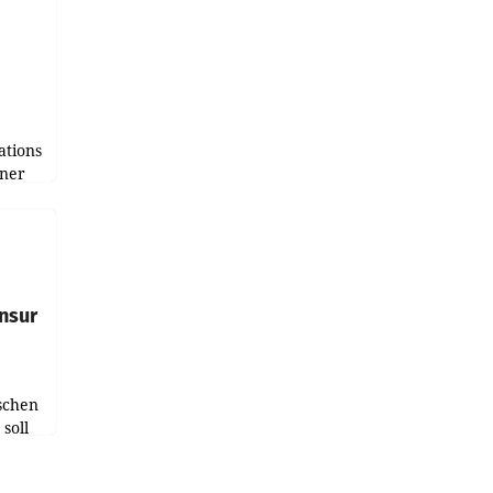
tions
tner
e
tfolio
nsur
schen
soll
chten-
 bei