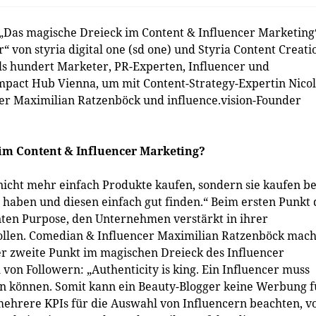
 „Das magische Dreieck im Content & Influencer Marketing
“ von styria digital one (sd one) und Styria Content Creati
ls hundert Marketer, PR-Experten, Influencer und
pact Hub Vienna, um mit Content-Strategy-Expertin Nico
cer Maximilian Ratzenböck und influence.vision-Founder
 im Content & Influencer Marketing?
 nicht mehr einfach Produkte kaufen, sondern sie kaufen be
haben und diesen einfach gut finden.“ Beim ersten Punkt 
ten Purpose, den Unternehmen verstärkt in ihrer
ollen. Comedian & Influencer Maximilian Ratzenböck mach
der zweite Punkt im magischen Dreieck des Influencer
l von Followern: „Authenticity is king. Ein Influencer muss
n können. Somit kann ein Beauty-Blogger keine Werbung f
hrere KPIs für die Auswahl von Influencern beachten, v