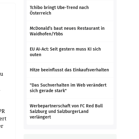
Tchibo bringt Ube-Trend nach
Österreich
McDonald’s baut neues Restaurant in
Waidhofen/Ybbs
EU AI-Act: Seit gestern muss KI sich
outen
Hitze beeinflusst das Einkaufsverhalten
zu
"Das Suchverhalten im Web verändert
n
sich gerade stark"
Werbepartnerschaft von FC Red Bull
 PR
Salzburg und SalzburgerLand
verlängert
ert
er