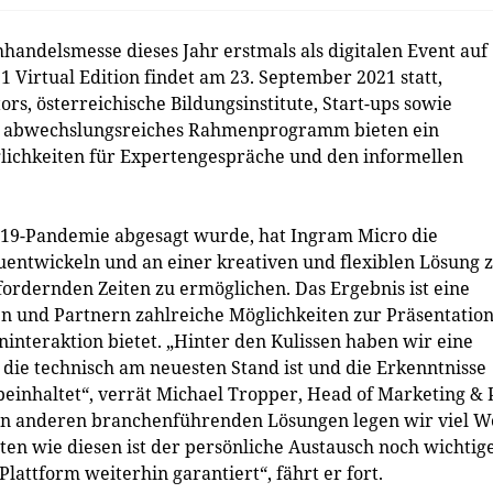
handelsmesse dieses Jahr erstmals als digitalen Event auf
1 Virtual Edition findet am 23. September 2021 statt,
rs, österreichische Bildungsinstitute, Start-ups sowie
in abwechslungsreiches Rahmenprogramm bieten ein
öglichkeiten für Expertengespräche und den informellen
19-Pandemie abgesagt wurde, hat Ingram Micro die
uentwickeln und an einer kreativen und flexiblen Lösung 
ordernden Zeiten zu ermöglichen. Das Ergebnis ist eine
n und Partnern zahlreiche Möglichkeiten zur Präsentatio
interaktion bietet. „Hinter den Kulissen haben wir eine
die technisch am neuesten Stand ist und die Erkenntnisse
beinhaltet“, verrät Michael Tropper, Head of Marketing &
ren anderen branchenführenden Lösungen legen wir viel W
iten wie diesen ist der persönliche Austausch noch wichtig
 Plattform weiterhin garantiert“, fährt er fort.