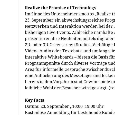
Realize the Promise of Technology
Im Sinne des Unternehmensmottos „Realize t
23. September ein abwechslungsreiches Prog
Netzwerken und Interaktion werden bei der T
bisherigen Live-Events. Zahlreiche namhafte 
präsentieren ihre Neuheiten mittels digitale
2D- oder 3D-Greenscreen-Studios. Vielfältig
Video-, Audio oder Textchats, und umfangrei
interaktive Whiteboards – bieten die Basis 
Programmpunkte durch diverse Vorträge und
Area für informelle Gespräche zwischendurch.
eine Auflockerung des Messetages und locken a
bereits in den Vorjahren sind Gewinnspiele 
leibliche Wohl der Besucher wird gesorgt. (re
Key Facts
Datum: 23. September , 10:00‒19:00 Uhr
Kostenlose Anmeldung für bestehende Kunden