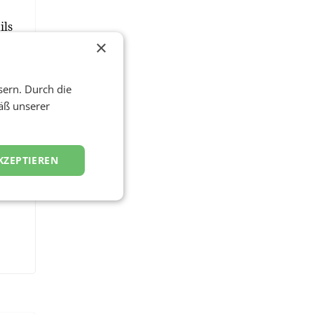
ils
.at
×
sern. Durch die
äß unserer
KZEPTIEREN