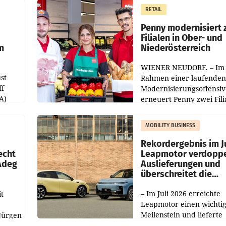
RETAIL
Penny modernisiert 
Filialen in Ober- und
m
Niederösterreich
WIENER NEUDORF. – Im
st
Rahmen einer laufenden
ff
Modernisierungsoffensiv
A)
erneuert Penny zwei Fili
Nieder- und Oberösterre
slauf-
Die beiden Standorte lie
MOBILITY BUSINESS
Haag sowie im rund
ilialen
Rekordergebnis im Ju
echt
Leapmotor verdoppe
 Adeg
Auslieferungen und
überschreitet die
100.000er-Marke
– Im Juli 2026 erreichte
t
Leapmotor einen wichti
Meilenstein und lieferte
Jürgen
weltweit 101.267 Fahrze
ich