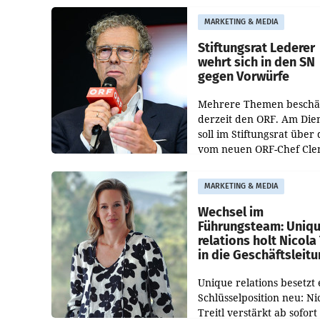
freigegeben: Die
MARKETING & MEDIA
Bundeswettbewerbsbeh
und der Bundeskartellan
Stiftungsrat Lederer
wehrt sich in den SN
gegen Vorwürfe
Mehrere Themen beschä
derzeit den ORF. Am Die
soll im Stiftungsrat über 
vom neuen ORF-Chef Cl
Pig vorgeschlagenen
Besetzungen für die
MARKETING & MEDIA
Direktionen abgestimmt
werden.
Wechsel im
Führungsteam: Uniq
relations holt Nicola 
in die Geschäftsleit
Unique relations besetzt 
Schlüsselposition neu: Ni
Treitl verstärkt ab sofort