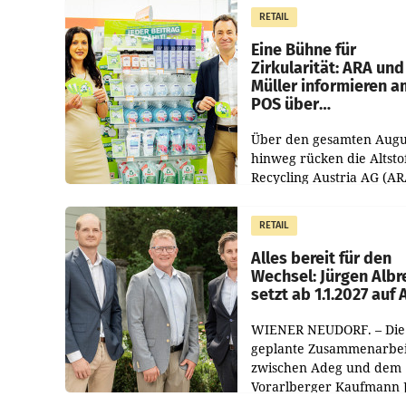
RETAIL
Eine Bühne für
Zirkularität: ARA und
Müller informieren a
POS über
Kreislauffähigkeit
Über den gesamten Augu
hinweg rücken die Altsto
Recycling Austria AG (AR
und der Handelskonzern
Müller die Initiative „Krei
RETAIL
Helden“ in allen
österreichischen Müller-F
Alles bereit für den
Wechsel: Jürgen Albr
setzt ab 1.1.2027 auf
WIENER NEUDORF. – Die
geplante Zusammenarbei
zwischen Adeg und dem
Vorarlberger Kaufmann 
Albrecht ist kartellrechtl