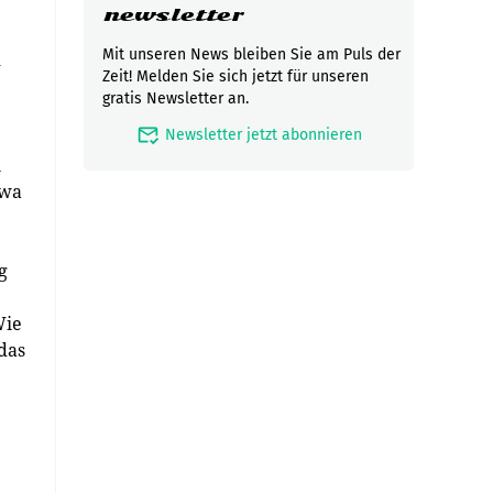
newsletter
Mit unseren News bleiben Sie am Puls der
m
Zeit! Melden Sie sich jetzt für unseren
gratis Newsletter an.
mark_email_read
Newsletter jetzt abonnieren
n
twa
g
Wie
das