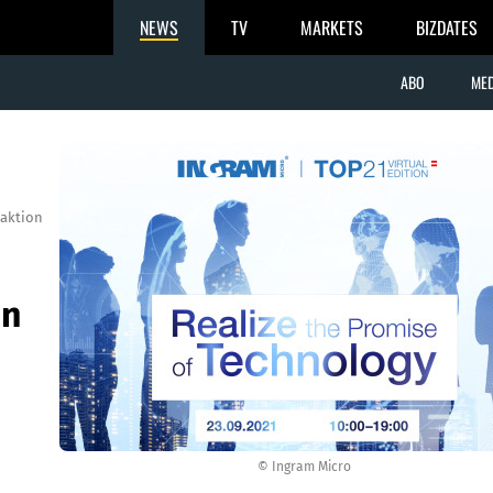
NEWS
TV
MARKETS
BIZDATES
ABO
MED
aktion
on
© Ingram Micro