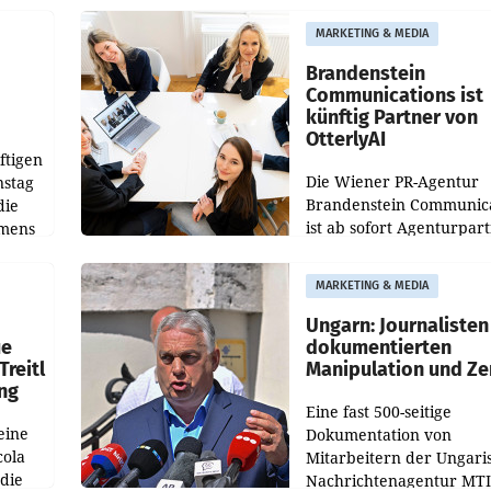
aus, womit sich das Erge
MARKETING & MEDIA
gegenüber Juli 2025 meh
örde
verdoppelte (+102
walt
Brandenstein
Communications ist
künftig Partner von
OtterlyAI
ftigen
Die Wiener PR-Agentur
nstag
Brandenstein Communica
die
ist ab sofort Agenturpar
emens
der KI-Monitoring- und
Optimierungsplattform
MARKETING & MEDIA
OtterlyAI. Damit baut di
Agentur ihr Leistungspor
Ungarn: Journalisten
ue
dokumentierten
Treitl
Manipulation und Ze
ung
Eine fast 500-seitige
eine
Dokumentation von
cola
Mitarbeitern der Ungari
 die
Nachrichtenagentur MTI 