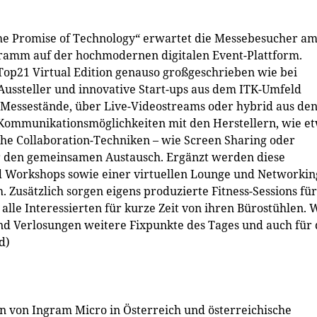
he Promise of Technology“ erwartet die Messebesucher a
ramm auf der hochmodernen digitalen Event-Plattform.
op21 Virtual Edition genauso großgeschrieben wie bei
Aussteller und innovative Start-ups aus dem ITK-Umfeld
r Messestände, über Live-Videostreams oder hybrid aus de
e Kommunikationsmöglichkeiten mit den Herstellern, wie e
che Collaboration-Techniken – wie Screen Sharing oder
für den gemeinsamen Austausch. Ergänzt werden diese
 Workshops sowie einer virtuellen Lounge und Networkin
 Zusätzlich sorgen eigens produzierte Fitness-Sessions für
lle Interessierten für kurze Zeit von ihren Bürostühlen. 
und Verlosungen weitere Fixpunkte des Tages und auch für 
d)
 von Ingram Micro in Österreich und österreichische