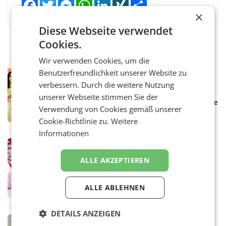
Facebook
Twitter
Messenger
WhatsApp
LinkedIn
XING
Teilen
×
Diese Webseite verwendet
Cookies.
Wir verwenden Cookies, um die
RETAIL
Benutzerfreundlichkeit unserer Website zu
Eine Bühne für Zirkularität: ARA und
verbessern. Durch die weitere Nutzung
Müller informieren am POS über
unserer Webseite stimmen Sie der
Kreislauffähigkeit
Über den gesamten August hinweg rücken die
Verwendung von Cookies gemäß unserer
Altstoff Recycling Austria AG (ARA) und der
Cookie-Richtlinie zu.
Weitere
Handelskonzern Müller die Initiative
„Kreislauf-Helden“ in allen österreichischen
Informationen
Müller-Filialen
RETAIL
Penny modernisiert zwei Filialen in
ALLE AKZEPTIEREN
Ober- und Niederösterreich
WIENER NEUDORF. – Im Rahmen einer
laufenden Modernisierungsoffensive
ALLE ABLEHNEN
erneuert Penny zwei Filialen in Nieder- und
Oberösterreich. Die beiden Standorte liegen
in Haag sowie im rund
DETAILS ANZEIGEN
RETAIL