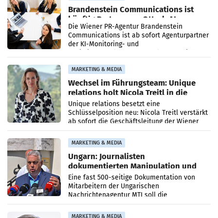
Brandenstein Communications ist
künftig Partner von OtterlyAI
Die Wiener PR-Agentur Brandenstein
Communications ist ab sofort Agenturpartner
der KI-Monitoring- und
Optimierungsplattform OtterlyAI. Damit baut
die Agentur ihr Leistungsportfolio
MARKETING & MEDIA
Wechsel im Führungsteam: Unique
relations holt Nicola Treitl in die
Geschäftsleitung
Unique relations besetzt eine
Schlüsselposition neu: Nicola Treitl verstärkt
ab sofort die Geschäftsleitung der Wiener
PR-Agentur an der Seite von Josef Kalina und
Anna Kalina-Mahr.
MARKETING & MEDIA
Ungarn: Journalisten
dokumentierten Manipulation und
Zensur
Eine fast 500-seitige Dokumentation von
Mitarbeitern der Ungarischen
Nachrichtenagentur MTI soll die
systematische Nachrichten-Manipulation und
Zensur bei der Agentur während der Zeit
MARKETING & MEDIA