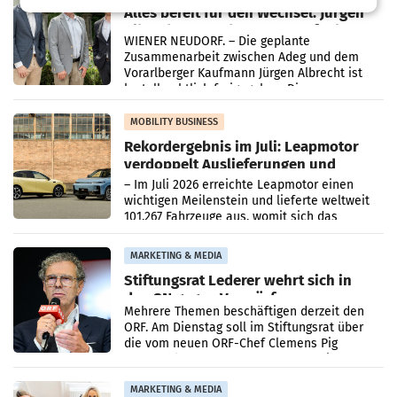
Alles bereit für den Wechsel: Jürgen
Albrecht setzt ab 1.1.2027 auf Adeg
WIENER NEUDORF. – Die geplante
Zusammenarbeit zwischen Adeg und dem
Vorarlberger Kaufmann Jürgen Albrecht ist
kartellrechtlich freigegeben: Die
Bundeswettbewerbsbehörde und der
Bundeskartellanwalt
MOBILITY BUSINESS
Rekordergebnis im Juli: Leapmotor
verdoppelt Auslieferungen und
überschreitet die 100.000er-Marke
– Im Juli 2026 erreichte Leapmotor einen
wichtigen Meilenstein und lieferte weltweit
101.267 Fahrzeuge aus, womit sich das
Ergebnis gegenüber Juli 2025 mehr als
verdoppelte (+102
MARKETING & MEDIA
Stiftungsrat Lederer wehrt sich in
den SN gegen Vorwürfe
Mehrere Themen beschäftigen derzeit den
ORF. Am Dienstag soll im Stiftungsrat über
die vom neuen ORF-Chef Clemens Pig
vorgeschlagenen Besetzungen für die
Direktionen abgestimmt werden.
MARKETING & MEDIA