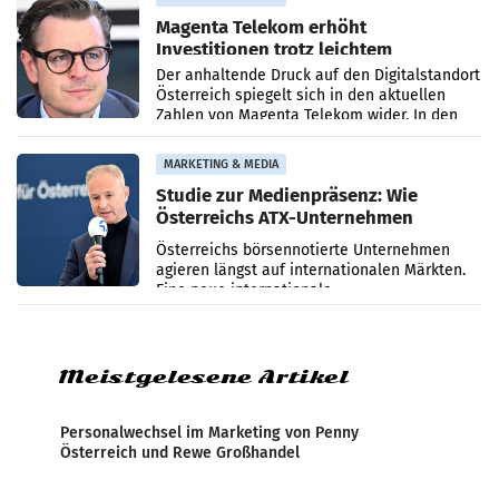
Magenta Telekom erhöht
Investitionen trotz leichtem
Umsatzrückgang
Der anhaltende Druck auf den Digitalstandort
Österreich spiegelt sich in den aktuellen
Zahlen von Magenta Telekom wider. In den
ersten sechs Monaten des laufenden Jahres
verzeichnete
MARKETING & MEDIA
Studie zur Medienpräsenz: Wie
Österreichs ATX-Unternehmen
international wahrgenommen
Österreichs börsennotierte Unternehmen
werden
agieren längst auf internationalen Märkten.
Eine neue internationale
Medienresonanzanalyse untersucht die
weltweite Berichterstattung über
Meistgelesene Artikel
Personalwechsel im Marketing von Penny
Österreich und Rewe Großhandel