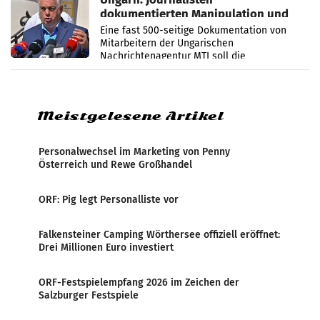
dokumentierten Manipulation und
Zensur
Eine fast 500-seitige Dokumentation von
Mitarbeitern der Ungarischen
Nachrichtenagentur MTI soll die
systematische Nachrichten-Manipulation und
Zensur bei der Agentur während der Zeit
Meistgelesene Artikel
Personalwechsel im Marketing von Penny
Österreich und Rewe Großhandel
ORF: Pig legt Personalliste vor
Falkensteiner Camping Wörthersee offiziell eröffnet:
Drei Millionen Euro investiert
ORF-Festspielempfang 2026 im Zeichen der
Salzburger Festspiele