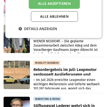
Ober- und Niederösterreich
ALLE AKZEPTIEREN
WIENER NEUDORF. – Im Rahmen einer
laufenden Modernisierungsoffensive
erneuert Penny zwei Filialen in Nieder- und
ALLE ABLEHNEN
Oberösterreich. Die beiden Standorte liegen
in Haag sowie im rund
RETAIL
DETAILS ANZEIGEN
Alles bereit für den Wechsel: Jürgen
Albrecht setzt ab 1.1.2027 auf Adeg
WIENER NEUDORF. – Die geplante
Zusammenarbeit zwischen Adeg und dem
Vorarlberger Kaufmann Jürgen Albrecht ist
kartellrechtlich freigegeben: Die
Bundeswettbewerbsbehörde und der
Bundeskartellanwalt
MOBILITY BUSINESS
Rekordergebnis im Juli: Leapmotor
verdoppelt Auslieferungen und
überschreitet die 100.000er-Marke
– Im Juli 2026 erreichte Leapmotor einen
wichtigen Meilenstein und lieferte weltweit
101.267 Fahrzeuge aus, womit sich das
Ergebnis gegenüber Juli 2025 mehr als
verdoppelte (+102
MARKETING & MEDIA
Stiftungsrat Lederer wehrt sich in