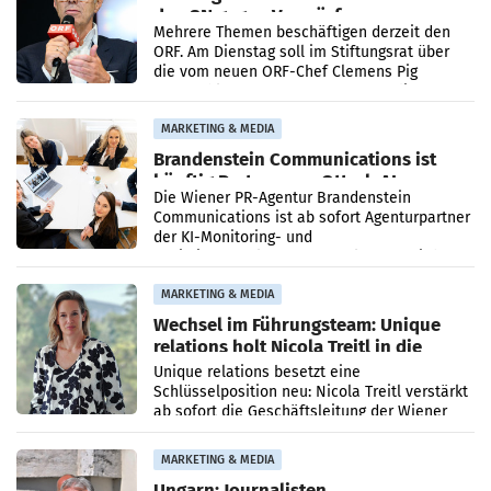
den SN gegen Vorwürfe
Mehrere Themen beschäftigen derzeit den
ORF. Am Dienstag soll im Stiftungsrat über
die vom neuen ORF-Chef Clemens Pig
vorgeschlagenen Besetzungen für die
Direktionen abgestimmt werden.
MARKETING & MEDIA
Brandenstein Communications ist
künftig Partner von OtterlyAI
Die Wiener PR-Agentur Brandenstein
Communications ist ab sofort Agenturpartner
der KI-Monitoring- und
Optimierungsplattform OtterlyAI. Damit baut
die Agentur ihr Leistungsportfolio
MARKETING & MEDIA
Wechsel im Führungsteam: Unique
relations holt Nicola Treitl in die
Geschäftsleitung
Unique relations besetzt eine
Schlüsselposition neu: Nicola Treitl verstärkt
ab sofort die Geschäftsleitung der Wiener
PR-Agentur an der Seite von Josef Kalina und
Anna Kalina-Mahr.
MARKETING & MEDIA
Ungarn: Journalisten