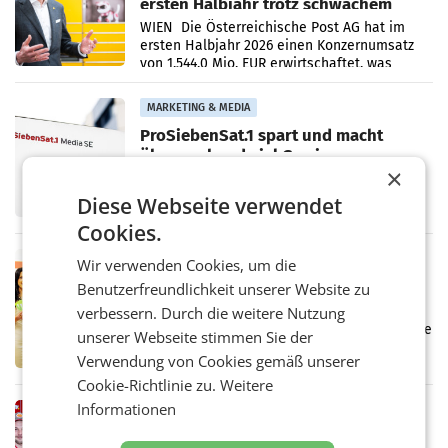
ersten Halbjahr trotz schwachem
Briefgeschäft
WIEN Die Österreichische Post AG hat im
ersten Halbjahr 2026 einen Konzernumsatz
von 1.544,0 Mio. EUR erwirtschaftet, was
einem Plus von 3,8 Prozent gegenüber dem
Vergleichszeitraum
MARKETING & MEDIA
ProSiebenSat.1 spart und macht
überraschend viel Gewinn
UNTERFÖHRING/MAILAND/AMSTERDAM. Der
×
Fernsehkonzern ProSiebenSat.1 hat im
Diese Webseite verwendet
Frühjahr dank Kostensenkungen operativ
wieder Gewinn gemacht und die
Cookies.
Markterwartung deutlich übertroffen.
RETAIL
Wir verwenden Cookies, um die
Eine Bühne für Zirkularität: ARA und
Benutzerfreundlichkeit unserer Website zu
Müller informieren am POS über
verbessern. Durch die weitere Nutzung
Kreislauffähigkeit
Über den gesamten August hinweg rücken die
unserer Webseite stimmen Sie der
Altstoff Recycling Austria AG (ARA) und der
Verwendung von Cookies gemäß unserer
Handelskonzern Müller die Initiative
„Kreislauf-Helden“ in allen österreichischen
Cookie-Richtlinie zu.
Weitere
Müller-Filialen
Informationen
RETAIL
Penny modernisiert zwei Filialen in