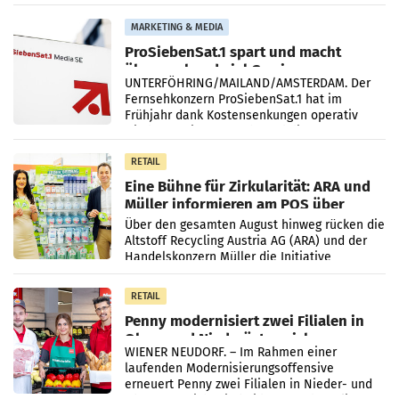
einem Plus von 3,8 Prozent gegenüber dem
Vergleichszeitraum
MARKETING & MEDIA
ProSiebenSat.1 spart und macht
überraschend viel Gewinn
UNTERFÖHRING/MAILAND/AMSTERDAM. Der
Fernsehkonzern ProSiebenSat.1 hat im
Frühjahr dank Kostensenkungen operativ
wieder Gewinn gemacht und die
Markterwartung deutlich übertroffen.
RETAIL
Eine Bühne für Zirkularität: ARA und
Müller informieren am POS über
Kreislauffähigkeit
Über den gesamten August hinweg rücken die
Altstoff Recycling Austria AG (ARA) und der
Handelskonzern Müller die Initiative
„Kreislauf-Helden“ in allen österreichischen
Müller-Filialen
RETAIL
Penny modernisiert zwei Filialen in
Ober- und Niederösterreich
WIENER NEUDORF. – Im Rahmen einer
laufenden Modernisierungsoffensive
erneuert Penny zwei Filialen in Nieder- und