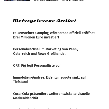
Nachrichtenagentur MTI soll die
systematische Nachrichten-Manipulation und
Zensur bei der Agentur während der Zeit
Meistgelesene Artikel
Falkensteiner Camping Wörthersee offiziell eröffnet:
Drei Millionen Euro investiert
Personalwechsel im Marketing von Penny
Österreich und Rewe Großhandel
ORF: Pig legt Personalliste vor
Immobilien-Analyse: Eigentumsquote sinkt auf
Tiefstand
Coca-Cola präsentiert weiterentwickelte visuelle
Markenidentität