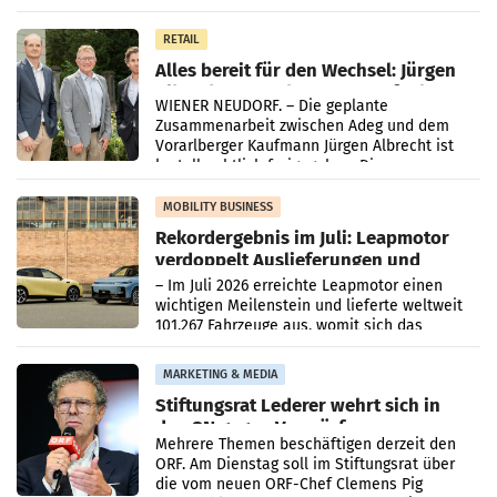
Oberösterreich. Die beiden Standorte liegen
in Haag sowie im rund
RETAIL
Alles bereit für den Wechsel: Jürgen
Albrecht setzt ab 1.1.2027 auf Adeg
WIENER NEUDORF. – Die geplante
Zusammenarbeit zwischen Adeg und dem
Vorarlberger Kaufmann Jürgen Albrecht ist
kartellrechtlich freigegeben: Die
Bundeswettbewerbsbehörde und der
Bundeskartellanwalt
MOBILITY BUSINESS
Rekordergebnis im Juli: Leapmotor
verdoppelt Auslieferungen und
überschreitet die 100.000er-Marke
– Im Juli 2026 erreichte Leapmotor einen
wichtigen Meilenstein und lieferte weltweit
101.267 Fahrzeuge aus, womit sich das
Ergebnis gegenüber Juli 2025 mehr als
verdoppelte (+102
MARKETING & MEDIA
Stiftungsrat Lederer wehrt sich in
den SN gegen Vorwürfe
Mehrere Themen beschäftigen derzeit den
ORF. Am Dienstag soll im Stiftungsrat über
die vom neuen ORF-Chef Clemens Pig