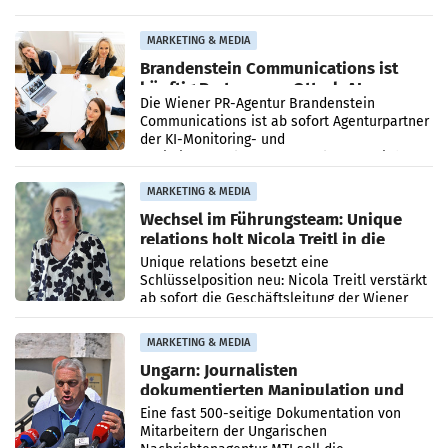
vorgeschlagenen Besetzungen für die
Direktionen abgestimmt werden.
MARKETING & MEDIA
Brandenstein Communications ist
künftig Partner von OtterlyAI
Die Wiener PR-Agentur Brandenstein
Communications ist ab sofort Agenturpartner
der KI-Monitoring- und
Optimierungsplattform OtterlyAI. Damit baut
die Agentur ihr Leistungsportfolio
MARKETING & MEDIA
Wechsel im Führungsteam: Unique
relations holt Nicola Treitl in die
Geschäftsleitung
Unique relations besetzt eine
Schlüsselposition neu: Nicola Treitl verstärkt
ab sofort die Geschäftsleitung der Wiener
PR-Agentur an der Seite von Josef Kalina und
Anna Kalina-Mahr.
MARKETING & MEDIA
Ungarn: Journalisten
dokumentierten Manipulation und
Zensur
Eine fast 500-seitige Dokumentation von
Mitarbeitern der Ungarischen