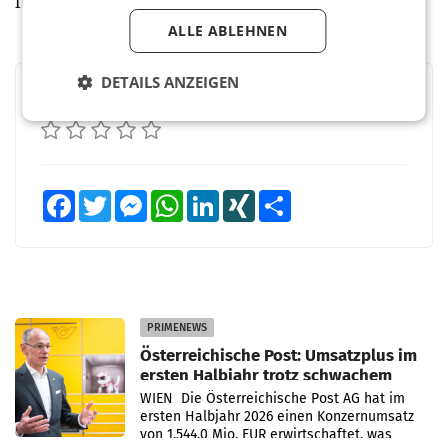
für Training Day und Conference Day.
ALLE ABLEHNEN
DETAILS ANZEIGEN
BEWERTEN SIE DIESEN ARTIKEL
Facebook
Twitter
Messenger
WhatsApp
LinkedIn
XING
Teilen
PRIMENEWS
Österreichische Post: Umsatzplus im
ersten Halbjahr trotz schwachem
Briefgeschäft
WIEN Die Österreichische Post AG hat im
ersten Halbjahr 2026 einen Konzernumsatz
von 1.544,0 Mio. EUR erwirtschaftet, was