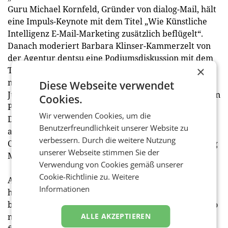
Guru Michael Kornfeld, Gründer von dialog-Mail, hält
eine Impuls-Keynote mit dem Titel „Wie Künstliche
Intelligenz E-Mail-Marketing zusätzlich beflügelt“.
Danach moderiert Barbara Klinser-Kammerzelt von
der Agentur dentsu eine Podiumsdiskussion mit dem
×
Titel „Decoding the Customer Journey and achieving
more conversions“, an der Andrea Eckes (DCORE),
Diese Webseite verwendet
Judith Denkmayr („Kleine Zeitung“), Buchautor Martin
Cookies.
Parkos („Magnetic Profitable Communication“) und
Wir verwenden Cookies, um die
Dominik Pfarl (Never Been Before) teilnehmen. Die
Benutzerfreundlichkeit unserer Website zu
abschließende Best Practice Keynote der Jetzt
verbessern. Durch die weitere Nutzung
Conversion steuert Valentin Berger, Online Marketing
unserer Webseite stimmen Sie der
Manager beim Softdrink-Hersteller Almdudler, bei.
Verwendung von Cookies gemäß unserer
Cookie-Richtlinie zu.
Weitere
Anmeldungen zur Jetzt Conversion sind hier möglich:
Informationen
https://conversion.Jetzt-konferenz.at. Der Ticketpreis
beträgt 390 Euro netto für den Training Day, 290 Euro
ALLE AKZEPTIEREN
netto für den Conference Day sowie 490 Euro netto