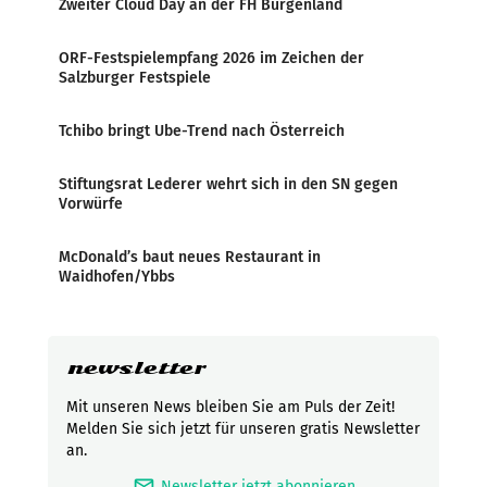
Zweiter Cloud Day an der FH Burgenland
ORF-Festspielempfang 2026 im Zeichen der
Salzburger Festspiele
Tchibo bringt Ube-Trend nach Österreich
Stiftungsrat Lederer wehrt sich in den SN gegen
Vorwürfe
McDonald’s baut neues Restaurant in
Waidhofen/Ybbs
newsletter
Mit unseren News bleiben Sie am Puls der Zeit!
Melden Sie sich jetzt für unseren gratis Newsletter
an.
mark_email_read
Newsletter jetzt abonnieren