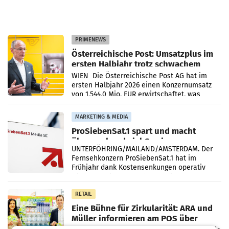
PRIMENEWS
Österreichische Post: Umsatzplus im
ersten Halbjahr trotz schwachem
Briefgeschäft
WIEN Die Österreichische Post AG hat im
ersten Halbjahr 2026 einen Konzernumsatz
von 1.544,0 Mio. EUR erwirtschaftet, was
einem Plus von 3,8 Prozent gegenüber dem
Vergleichszeitraum
MARKETING & MEDIA
ProSiebenSat.1 spart und macht
überraschend viel Gewinn
UNTERFÖHRING/MAILAND/AMSTERDAM. Der
Fernsehkonzern ProSiebenSat.1 hat im
Frühjahr dank Kostensenkungen operativ
wieder Gewinn gemacht und die
Markterwartung deutlich übertroffen.
RETAIL
Eine Bühne für Zirkularität: ARA und
Müller informieren am POS über
Kreislauffähigkeit