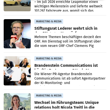
überschreitet die 100.000er-Marke
– Im Juli 2026 erreichte Leapmotor einen
wichtigen Meilenstein und lieferte weltweit
101.267 Fahrzeuge aus, womit sich das
Ergebnis gegenüber Juli 2025 mehr als
verdoppelte (+102
MARKETING & MEDIA
Stiftungsrat Lederer wehrt sich in
den SN gegen Vorwürfe
Mehrere Themen beschäftigen derzeit den
ORF. Am Dienstag soll im Stiftungsrat über
die vom neuen ORF-Chef Clemens Pig
vorgeschlagenen Besetzungen für die
Direktionen abgestimmt werden.
MARKETING & MEDIA
Brandenstein Communications ist
künftig Partner von OtterlyAI
Die Wiener PR-Agentur Brandenstein
Communications ist ab sofort Agenturpartner
der KI-Monitoring- und
Optimierungsplattform OtterlyAI. Damit baut
die Agentur ihr Leistungsportfolio
MARKETING & MEDIA
Wechsel im Führungsteam: Unique
relations holt Nicola Treitl in die