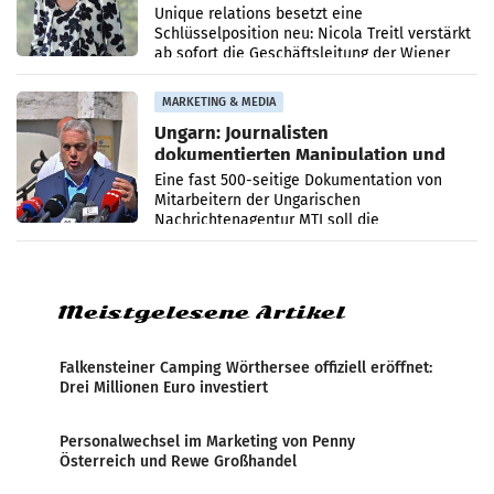
Geschäftsleitung
Unique relations besetzt eine
Schlüsselposition neu: Nicola Treitl verstärkt
ab sofort die Geschäftsleitung der Wiener
PR-Agentur an der Seite von Josef Kalina und
Anna Kalina-Mahr.
MARKETING & MEDIA
Ungarn: Journalisten
dokumentierten Manipulation und
Zensur
Eine fast 500-seitige Dokumentation von
Mitarbeitern der Ungarischen
Nachrichtenagentur MTI soll die
systematische Nachrichten-Manipulation und
Zensur bei der Agentur während der Zeit
Meistgelesene Artikel
Falkensteiner Camping Wörthersee offiziell eröffnet:
Drei Millionen Euro investiert
Personalwechsel im Marketing von Penny
Österreich und Rewe Großhandel