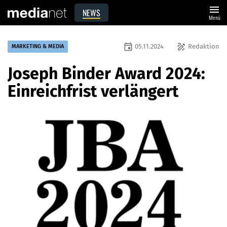
menu
NEWS
Menü
event
draw
05.11.2024
Redaktion
MARKETING & MEDIA
Joseph Binder Award 2024:
Einreichfrist verlängert