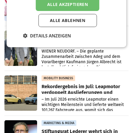
Ober- und Niederösterreich
ALLE AKZEPTIEREN
WIENER NEUDORF. – Im Rahmen einer
laufenden Modernisierungsoffensive
erneuert Penny zwei Filialen in Nieder- und
ALLE ABLEHNEN
Oberösterreich. Die beiden Standorte liegen
in Haag sowie im rund
RETAIL
DETAILS ANZEIGEN
Alles bereit für den Wechsel: Jürgen
Albrecht setzt ab 1.1.2027 auf Adeg
WIENER NEUDORF. – Die geplante
Zusammenarbeit zwischen Adeg und dem
Vorarlberger Kaufmann Jürgen Albrecht ist
kartellrechtlich freigegeben: Die
Bundeswettbewerbsbehörde und der
Bundeskartellanwalt
MOBILITY BUSINESS
Rekordergebnis im Juli: Leapmotor
verdoppelt Auslieferungen und
überschreitet die 100.000er-Marke
– Im Juli 2026 erreichte Leapmotor einen
wichtigen Meilenstein und lieferte weltweit
101.267 Fahrzeuge aus, womit sich das
Ergebnis gegenüber Juli 2025 mehr als
verdoppelte (+102
MARKETING & MEDIA
Stiftungsrat Lederer wehrt sich in