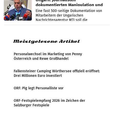
dokumentierten Manipulation und
Zensur
Eine fast 500-seitige Dokumentation von
Mitarbeitern der Ungarischen
Nachrichtenagentur MTI soll die
systematische Nachrichten-Manipulation und
Zensur bei der Agentur während der Zeit
Meistgelesene Artikel
Personalwechsel im Marketing von Penny
Österreich und Rewe Großhandel
Falkensteiner Camping Wörthersee offiziell eröffnet:
Drei Millionen Euro investiert
ORF: Pig legt Personalliste vor
ORF-Festspielempfang 2026 im Zeichen der
Salzburger Festspiele