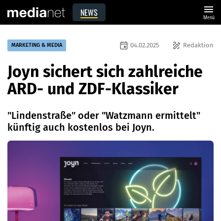
menu
NEWS
Menü
event
draw
04.02.2025
Redaktion
MARKETING & MEDIA
Joyn sichert sich zahlreiche
ARD- und ZDF-Klassiker
"Lindenstraße" oder "Watzmann ermittelt"
künftig auch kostenlos bei Joyn.