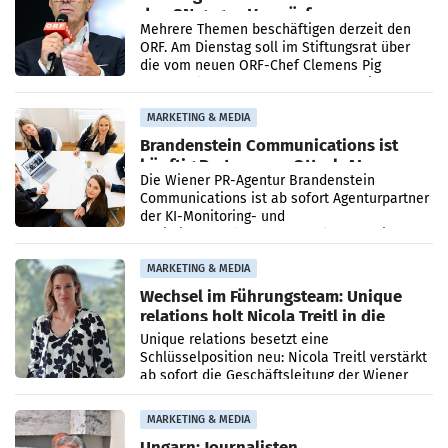
den SN gegen Vorwürfe
Mehrere Themen beschäftigen derzeit den
ORF. Am Dienstag soll im Stiftungsrat über
die vom neuen ORF-Chef Clemens Pig
vorgeschlagenen Besetzungen für die
Direktionen abgestimmt werden.
MARKETING & MEDIA
Brandenstein Communications ist
künftig Partner von OtterlyAI
Die Wiener PR-Agentur Brandenstein
Communications ist ab sofort Agenturpartner
der KI-Monitoring- und
Optimierungsplattform OtterlyAI. Damit baut
die Agentur ihr Leistungsportfolio
MARKETING & MEDIA
Wechsel im Führungsteam: Unique
relations holt Nicola Treitl in die
Geschäftsleitung
Unique relations besetzt eine
Schlüsselposition neu: Nicola Treitl verstärkt
ab sofort die Geschäftsleitung der Wiener
PR-Agentur an der Seite von Josef Kalina und
Anna Kalina-Mahr.
MARKETING & MEDIA
Ungarn: Journalisten