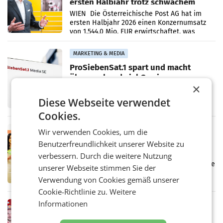
ersten Halbjahr trotz schwachem
Briefgeschäft
WIEN Die Österreichische Post AG hat im
ersten Halbjahr 2026 einen Konzernumsatz
von 1.544,0 Mio. EUR erwirtschaftet, was
einem Plus von 3,8 Prozent gegenüber dem
Vergleichszeitraum
MARKETING & MEDIA
ProSiebenSat.1 spart und macht
überraschend viel Gewinn
UNTERFÖHRING/MAILAND/AMSTERDAM. Der
×
Fernsehkonzern ProSiebenSat.1 hat im
Diese Webseite verwendet
Frühjahr dank Kostensenkungen operativ
wieder Gewinn gemacht und die
Cookies.
Markterwartung deutlich übertroffen.
RETAIL
Wir verwenden Cookies, um die
Eine Bühne für Zirkularität: ARA und
Benutzerfreundlichkeit unserer Website zu
Müller informieren am POS über
verbessern. Durch die weitere Nutzung
Kreislauffähigkeit
Über den gesamten August hinweg rücken die
unserer Webseite stimmen Sie der
Altstoff Recycling Austria AG (ARA) und der
Verwendung von Cookies gemäß unserer
Handelskonzern Müller die Initiative
„Kreislauf-Helden“ in allen österreichischen
Cookie-Richtlinie zu.
Weitere
Müller-Filialen
Informationen
RETAIL
Penny modernisiert zwei Filialen in