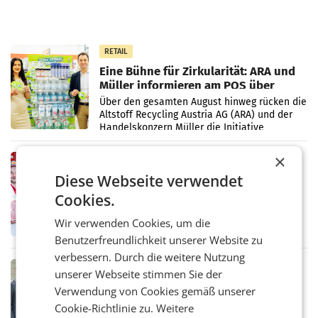
RETAIL
Eine Bühne für Zirkularität: ARA und
Müller informieren am POS über
Kreislauffähigkeit
Über den gesamten August hinweg rücken die
Altstoff Recycling Austria AG (ARA) und der
Handelskonzern Müller die Initiative
„Kreislauf-Helden“ in allen österreichischen
Müller-Filialen
×
RETAIL
Diese Webseite verwendet
Penny modernisiert zwei Filialen in
Ober- und Niederösterreich
Cookies.
WIENER NEUDORF. – Im Rahmen einer
laufenden Modernisierungsoffensive
Wir verwenden Cookies, um die
erneuert Penny zwei Filialen in Nieder- und
Benutzerfreundlichkeit unserer Website zu
Oberösterreich. Die beiden Standorte liegen
in Haag sowie im rund
verbessern. Durch die weitere Nutzung
RETAIL
unserer Webseite stimmen Sie der
Alles bereit für den Wechsel: Jürgen
Verwendung von Cookies gemäß unserer
Albrecht setzt ab 1.1.2027 auf Adeg
Cookie-Richtlinie zu.
Weitere
WIENER NEUDORF. – Die geplante