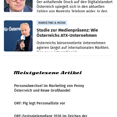
Umsatzrückgang
Der anhaltende Druck auf den Digitalstandort
Österreich spiegelt sich in den aktuellen
Zahlen von Magenta Telekom wider. In den
ersten sechs Monaten des laufenden Jahres
verzeichnete
MARKETING & MEDIA
Studie zur Medienpräsenz: Wie
Österreichs ATX-Unternehmen
international wahrgenommen
Österreichs börsennotierte Unternehmen
werden
agieren längst auf internationalen Märkten.
Eine neue internationale
Medienresonanzanalyse untersucht die
weltweite Berichterstattung über
Meistgelesene Artikel
Personalwechsel im Marketing von Penny
Österreich und Rewe Großhandel
ORF: Pig legt Personalliste vor
ORF-Festspielempfang 2026 im Zeichen der