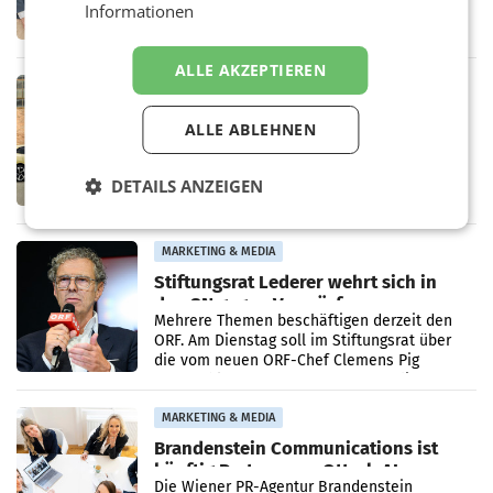
Zusammenarbeit zwischen Adeg und dem
Informationen
Vorarlberger Kaufmann Jürgen Albrecht ist
kartellrechtlich freigegeben: Die
Bundeswettbewerbsbehörde und der
ALLE AKZEPTIEREN
Bundeskartellanwalt
MOBILITY BUSINESS
Rekordergebnis im Juli: Leapmotor
ALLE ABLEHNEN
verdoppelt Auslieferungen und
überschreitet die 100.000er-Marke
– Im Juli 2026 erreichte Leapmotor einen
wichtigen Meilenstein und lieferte weltweit
DETAILS ANZEIGEN
101.267 Fahrzeuge aus, womit sich das
Ergebnis gegenüber Juli 2025 mehr als
verdoppelte (+102
MARKETING & MEDIA
Stiftungsrat Lederer wehrt sich in
den SN gegen Vorwürfe
Mehrere Themen beschäftigen derzeit den
ORF. Am Dienstag soll im Stiftungsrat über
die vom neuen ORF-Chef Clemens Pig
vorgeschlagenen Besetzungen für die
Direktionen abgestimmt werden.
MARKETING & MEDIA
Brandenstein Communications ist
künftig Partner von OtterlyAI
Die Wiener PR-Agentur Brandenstein