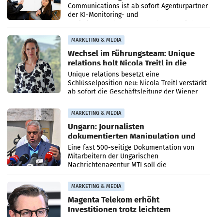
Communications ist ab sofort Agenturpartner
der KI-Monitoring- und
Optimierungsplattform OtterlyAI. Damit baut
die Agentur ihr Leistungsportfolio
MARKETING & MEDIA
Wechsel im Führungsteam: Unique
relations holt Nicola Treitl in die
Geschäftsleitung
Unique relations besetzt eine
Schlüsselposition neu: Nicola Treitl verstärkt
ab sofort die Geschäftsleitung der Wiener
PR-Agentur an der Seite von Josef Kalina und
Anna Kalina-Mahr.
MARKETING & MEDIA
Ungarn: Journalisten
dokumentierten Manipulation und
Zensur
Eine fast 500-seitige Dokumentation von
Mitarbeitern der Ungarischen
Nachrichtenagentur MTI soll die
systematische Nachrichten-Manipulation und
Zensur bei der Agentur während der Zeit
MARKETING & MEDIA
Magenta Telekom erhöht
Investitionen trotz leichtem