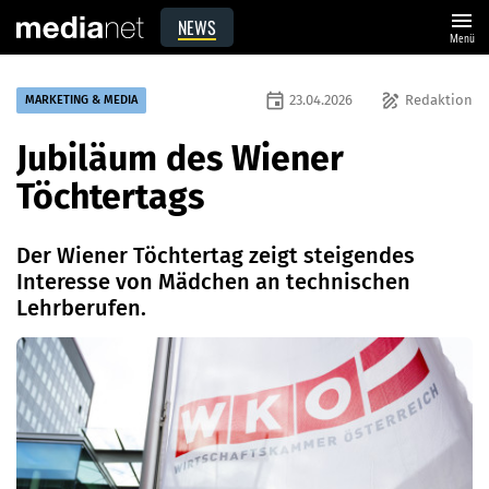
menu
NEWS
Menü
event
draw
23.04.2026
Redaktion
MARKETING & MEDIA
Jubiläum des Wiener
Töchtertags
Der Wiener Töchtertag zeigt steigendes
Interesse von Mädchen an technischen
Lehrberufen.