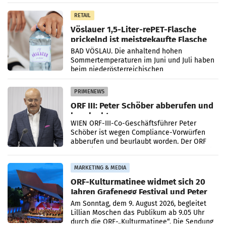
Mittelpunkt des Redesigns stehen zentrale
Gestaltungselemente
RETAIL
Vöslauer 1,5-Liter-rePET-Flasche
prickelnd ist meistgekaufte Flasche
Österreichs
BAD VÖSLAU. Die anhaltend hohen
Sommertemperaturen im Juni und Juli haben
beim niederösterreichischen
Getränkehersteller Vöslauer zu deutlichen
Absatzzuwächsen geführt. Während
PRIMENEWS
ORF III: Peter Schöber abberufen und
beurlaubt
WIEN ORF-III-Co-Geschäftsführer Peter
Schöber ist wegen Compliance-Vorwürfen
abberufen und beurlaubt worden. Der ORF
bestätigte gegenüber der APA entsprechende
Medienberichte.
MARKETING & MEDIA
ORF-Kulturmatinee widmet sich 20
Jahren Grafenegg Festival und Peter
Simonischek
Am Sonntag, dem 9. August 2026, begleitet
Lillian Moschen das Publikum ab 9.05 Uhr
durch die ORF-„Kulturmatinee“. Die Sendung