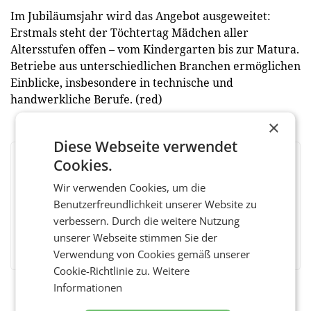
Im Jubiläumsjahr wird das Angebot ausgeweitet:
Erstmals steht der Töchtertag Mädchen aller
Altersstufen offen – vom Kindergarten bis zur Matura.
Betriebe aus unterschiedlichen Branchen ermöglichen
Einblicke, insbesondere in technische und
handwerkliche Berufe. (red)
×
Diese Webseite verwendet
Cookies.
BEWERTEN SIE DIESEN ARTIKEL
Wir verwenden Cookies, um die
Benutzerfreundlichkeit unserer Website zu
verbessern. Durch die weitere Nutzung
Facebook
unserer Webseite stimmen Sie der
Twitter
Messenger
WhatsApp
LinkedIn
XING
Teilen
Verwendung von Cookies gemäß unserer
Cookie-Richtlinie zu.
Weitere
Informationen