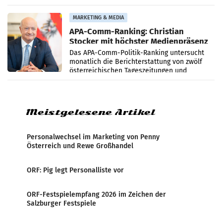
startet mit der Dokumentation „20 Jahre
Grafenegg
MARKETING & MEDIA
APA-Comm-Ranking: Christian
Stocker mit höchster Medienpräsenz
im Juli
Das APA-Comm-Politik-Ranking untersucht
monatlich die Berichterstattung von zwölf
österreichischen Tageszeitungen und
analysiert, welche Politikerinnen und
Politiker Österreichs die
Meistgelesene Artikel
Personalwechsel im Marketing von Penny
Österreich und Rewe Großhandel
ORF: Pig legt Personalliste vor
ORF-Festspielempfang 2026 im Zeichen der
Salzburger Festspiele