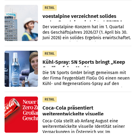
Unternehmen Kinder sowie
RETAIL
voestalpine verzeichnet solides
erstes Quartal und steigert EBITDA
Der voestalpine-Konzern hat im 1. Quartal
des Geschäftsjahres 2026/27 (1. April bis 30.
Juni 2026) ein solides Ergebnis erwirtschaftet.
Der Umsatz stieg im Vergleich zur
Vorjahresperiode
RETAIL
Kühl-Spray: SN Sports bringt „Keep
Cool“ auf den Markt
Die SN Sports GmbH bringt gemeinsam mit
der Firma Feygenblatt FloGu OG einen neuen
Kühl- und Regenerations-Spray auf den
Markt. Das Produkt namens „Keep Cool“ ist zu
100 Prozent
RETAIL
Coca-Cola präsentiert
weiterentwickelte visuelle
Markenidentität
Coca-Cola stellt ab Anfang August eine
weiterentwickelte visuelle Identität seiner
Verpackungen in Österreich vor. Im