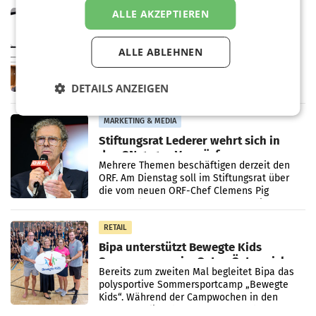
ALLE AKZEPTIEREN
MARKETING & MEDIA
Pilnacek-U-Ausschuss - Presserat
fordert sensible Berichterstattung
ALLE ABLEHNEN
WIEN Der Presserat fordert Medienvertreter
dazu auf, im U-Ausschuss zu den
Ermittlungen rund um das Ableben des Ex-
DETAILS ANZEIGEN
Sektionschefs im Justizministerium, Christian
Pilnacek, auf sensible
MARKETING & MEDIA
Stiftungsrat Lederer wehrt sich in
den SN gegen Vorwürfe
Mehrere Themen beschäftigen derzeit den
ORF. Am Dienstag soll im Stiftungsrat über
die vom neuen ORF-Chef Clemens Pig
vorgeschlagenen Besetzungen für die
Direktionen abgestimmt werden.
RETAIL
Bipa unterstützt Bewegte Kids
Sommercamps im Osten Österreichs
Bereits zum zweiten Mal begleitet Bipa das
polysportive Sommersportcamp „Bewegte
Kids“. Während der Campwochen in den
Monaten Juli und August versorgt das