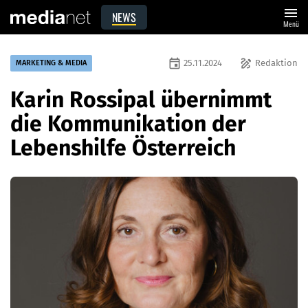
menu
NEWS
Menü
event
draw
25.11.2024
Redaktion
MARKETING & MEDIA
Karin Rossipal übernimmt
die Kommunikation der
Lebenshilfe Österreich