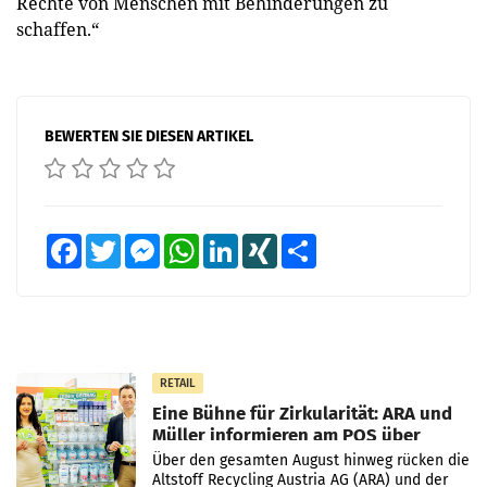
Rechte von Menschen mit Behinderungen zu
schaffen.“
BEWERTEN SIE DIESEN ARTIKEL
Facebook
Twitter
Messenger
WhatsApp
LinkedIn
XING
Teilen
RETAIL
Eine Bühne für Zirkularität: ARA und
Müller informieren am POS über
Kreislauffähigkeit
Über den gesamten August hinweg rücken die
Altstoff Recycling Austria AG (ARA) und der