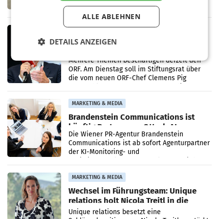
101.267 Fahrzeuge aus, womit sich das
ALLE ABLEHNEN
Ergebnis gegenüber Juli 2025 mehr als
verdoppelte (+102
MARKETING & MEDIA
DETAILS ANZEIGEN
Stiftungsrat Lederer wehrt sich in
den SN gegen Vorwürfe
Mehrere Themen beschäftigen derzeit den
ORF. Am Dienstag soll im Stiftungsrat über
die vom neuen ORF-Chef Clemens Pig
vorgeschlagenen Besetzungen für die
Direktionen abgestimmt werden.
MARKETING & MEDIA
Brandenstein Communications ist
künftig Partner von OtterlyAI
Die Wiener PR-Agentur Brandenstein
Communications ist ab sofort Agenturpartner
der KI-Monitoring- und
Optimierungsplattform OtterlyAI. Damit baut
die Agentur ihr Leistungsportfolio
MARKETING & MEDIA
Wechsel im Führungsteam: Unique
relations holt Nicola Treitl in die
Geschäftsleitung
Unique relations besetzt eine