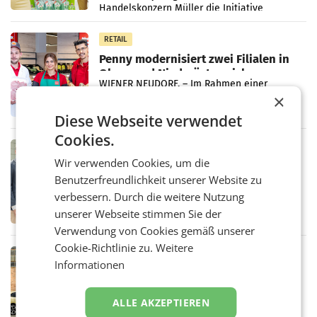
Handelskonzern Müller die Initiative
„Kreislauf-Helden“ in allen österreichischen
Müller-Filialen
RETAIL
Penny modernisiert zwei Filialen in
Ober- und Niederösterreich
WIENER NEUDORF. – Im Rahmen einer
laufenden Modernisierungsoffensive
×
erneuert Penny zwei Filialen in Nieder- und
Diese Webseite verwendet
Oberösterreich. Die beiden Standorte liegen
in Haag sowie im rund
Cookies.
RETAIL
Wir verwenden Cookies, um die
Alles bereit für den Wechsel: Jürgen
Benutzerfreundlichkeit unserer Website zu
Albrecht setzt ab 1.1.2027 auf Adeg
WIENER NEUDORF. – Die geplante
verbessern. Durch die weitere Nutzung
Zusammenarbeit zwischen Adeg und dem
unserer Webseite stimmen Sie der
Vorarlberger Kaufmann Jürgen Albrecht ist
kartellrechtlich freigegeben: Die
Verwendung von Cookies gemäß unserer
Bundeswettbewerbsbehörde und der
Cookie-Richtlinie zu.
Weitere
Bundeskartellanwalt
MOBILITY BUSINESS
Informationen
Rekordergebnis im Juli: Leapmotor
verdoppelt Auslieferungen und
überschreitet die 100.000er-Marke
ALLE AKZEPTIEREN
– Im Juli 2026 erreichte Leapmotor einen
wichtigen Meilenstein und lieferte weltweit