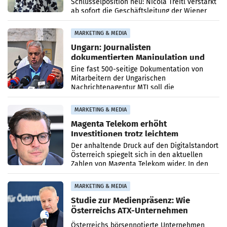
Schlüsselposition neu: Nicola Treitl verstärkt
ab sofort die Geschäftsleitung der Wiener
PR-Agentur an der Seite von Josef Kalina und
Anna Kalina-Mahr.
MARKETING & MEDIA
Ungarn: Journalisten
dokumentierten Manipulation und
Zensur
Eine fast 500-seitige Dokumentation von
Mitarbeitern der Ungarischen
Nachrichtenagentur MTI soll die
systematische Nachrichten-Manipulation und
Zensur bei der Agentur während der Zeit
MARKETING & MEDIA
Magenta Telekom erhöht
Investitionen trotz leichtem
Umsatzrückgang
Der anhaltende Druck auf den Digitalstandort
Österreich spiegelt sich in den aktuellen
Zahlen von Magenta Telekom wider. In den
ersten sechs Monaten des laufenden Jahres
verzeichnete
MARKETING & MEDIA
Studie zur Medienpräsenz: Wie
Österreichs ATX-Unternehmen
international wahrgenommen
Österreichs börsennotierte Unternehmen