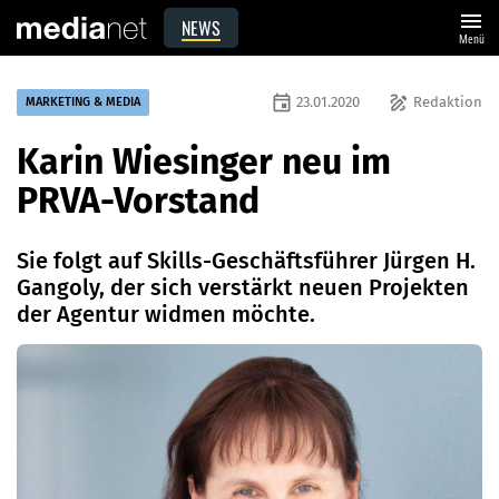
menu
NEWS
Menü
event
draw
23.01.2020
Redaktion
MARKETING & MEDIA
Karin Wiesinger neu im
PRVA-Vorstand
Sie folgt auf Skills-Geschäftsführer Jürgen H.
Gangoly, der sich verstärkt neuen Projekten
der Agentur widmen möchte.