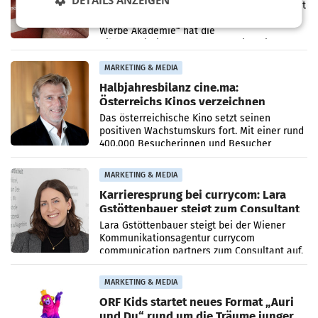
DETAILS ANZEIGEN
Unter dem Slogan „Näher dran geht nicht. Mit
einer praxisorientierten Ausbildung an der
Werbe Akademie“ hat die
Bildungseinrichtung des WIFI Wien eine neue
Imagekampagne gestartet.
MARKETING & MEDIA
Halbjahresbilanz cine.ma:
Österreichs Kinos verzeichnen
400.000 Besucher mehr
Das österreichische Kino setzt seinen
positiven Wachstumskurs fort. Mit einer rund
400.000 Besucherinnen und Besucher
höheren Nettoreichweite im ersten Halbjahr
2026 gegenüber dem
MARKETING & MEDIA
Karrieresprung bei currycom: Lara
Gstöttenbauer steigt zum Consultant
auf
Lara Gstöttenbauer steigt bei der Wiener
Kommunikationsagentur currycom
communication partners zum Consultant auf.
Die 27-jährige Beraterin betreut Kundinnen
und Kunden in den Bereichen
MARKETING & MEDIA
ORF Kids startet neues Format „Auri
und Du“ rund um die Träume junger