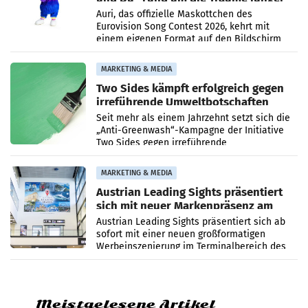
Menschen
Auri, das offizielle Maskottchen des
Eurovision Song Contest 2026, kehrt mit
einem eigenen Format auf den Bildschirm
zurück. In der neuen Sendung „Auri und Du“
bei ORF Kids steht
MARKETING & MEDIA
Two Sides kämpft erfolgreich gegen
irreführende Umweltbotschaften
beim Papiereinsatz
Seit mehr als einem Jahrzehnt setzt sich die
„Anti-Greenwash“-Kampagne der Initiative
Two Sides gegen irreführende
Umweltaussagen bei Papierkommunikation
und papierbasierten Verpackungen
MARKETING & MEDIA
Austrian Leading Sights präsentiert
sich mit neuer Markenpräsenz am
Flughafen Wien
Austrian Leading Sights präsentiert sich ab
sofort mit einer neuen großformatigen
Werbeinszenierung im Terminalbereich des
Flughafen Wien. Die Präsenz befindet sich im
Verbindungsbereich
Meistgelesene Artikel