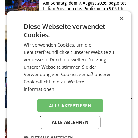
Simonischek
Am Sonntag, dem 9. August 2026, begleitet
Lillian Moschen das Publikum ab 9.05 Uhr
durch die ORF-„Kulturmatinee“. Die Sendung
×
startet mit der Dokumentation „20 Jahre
Diese Webseite verwendet
Grafenegg
MARKETING & MEDIA
Cookies.
APA-Comm-Ranking: Christian
Stocker mit höchster Medienpräsenz
Wir verwenden Cookies, um die
im Juli
Das APA-Comm-Politik-Ranking untersucht
Benutzerfreundlichkeit unserer Website zu
monatlich die Berichterstattung von zwölf
verbessern. Durch die weitere Nutzung
österreichischen Tageszeitungen und
analysiert, welche Politikerinnen und
unserer Webseite stimmen Sie der
Politiker Österreichs die
Verwendung von Cookies gemäß unserer
MARKETING & MEDIA
Cookie-Richtlinie zu.
Weitere
Prozess zu Warner-Übernahme erst
Informationen
im März 2027
LOS ANGELES Die geplante Übernahme des
Hollywood-Urgesteins Warner Brothers durch
den Rivalen Paramount wird noch lange in
ALLE AKZEPTIEREN
der Schwebe bleiben. Eine Richterin setzte
den Prozess zu
MARKETING & MEDIA
ALLE ABLEHNEN
Werbe Akademie startet neue
Imagekampagne rund um Praxisnähe