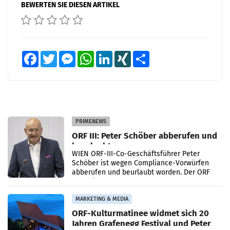
BEWERTEN SIE DIESEN ARTIKEL
Facebook
Twitter
Messenger
WhatsApp
LinkedIn
XING
Teilen
PRIMENEWS
ORF III: Peter Schöber abberufen und
beurlaubt
WIEN ORF-III-Co-Geschäftsführer Peter
Schöber ist wegen Compliance-Vorwürfen
abberufen und beurlaubt worden. Der ORF
bestätigte gegenüber der APA entsprechende
Medienberichte.
MARKETING & MEDIA
ORF-Kulturmatinee widmet sich 20
Jahren Grafenegg Festival und Peter