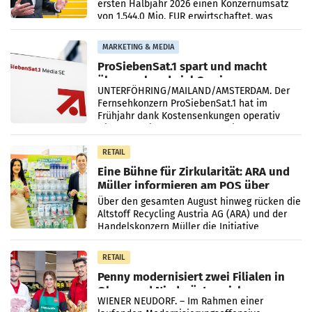
ersten Halbjahr 2026 einen Konzernumsatz
von 1.544,0 Mio. EUR erwirtschaftet, was
einem Plus von 3,8 Prozent gegenüber dem
Vergleichszeitraum
MARKETING & MEDIA
ProSiebenSat.1 spart und macht
überraschend viel Gewinn
UNTERFÖHRING/MAILAND/AMSTERDAM. Der
Fernsehkonzern ProSiebenSat.1 hat im
Frühjahr dank Kostensenkungen operativ
wieder Gewinn gemacht und die
Markterwartung deutlich übertroffen.
RETAIL
Eine Bühne für Zirkularität: ARA und
Müller informieren am POS über
Kreislauffähigkeit
Über den gesamten August hinweg rücken die
Altstoff Recycling Austria AG (ARA) und der
Handelskonzern Müller die Initiative
„Kreislauf-Helden“ in allen österreichischen
Müller-Filialen
RETAIL
Penny modernisiert zwei Filialen in
Ober- und Niederösterreich
WIENER NEUDORF. – Im Rahmen einer