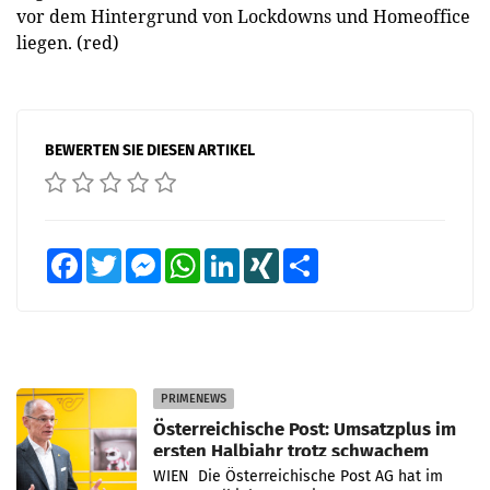
vor dem Hintergrund von Lockdowns und Homeoffice
liegen. (red)
BEWERTEN SIE DIESEN ARTIKEL
Facebook
Twitter
Messenger
WhatsApp
LinkedIn
XING
Teilen
PRIMENEWS
Österreichische Post: Umsatzplus im
ersten Halbjahr trotz schwachem
Briefgeschäft
WIEN Die Österreichische Post AG hat im