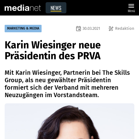
menu
NEWS
Menü
event
draw
30.03.2021
Redaktion
MARKETING & MEDIA
Karin Wiesinger neue
Präsidentin des PRVA
Mit Karin Wiesinger, Partnerin bei The Skills
Group, als neu gewählter Präsidentin
formiert sich der Verband mit mehreren
Neuzugängen im Vorstandsteam.