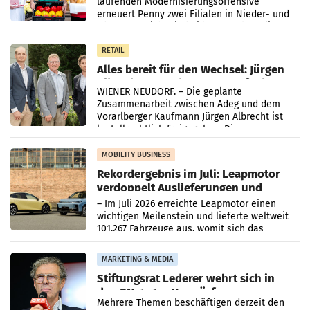
laufenden Modernisierungsoffensive
erneuert Penny zwei Filialen in Nieder- und
Oberösterreich. Die beiden Standorte liegen
in Haag sowie im rund
RETAIL
Alles bereit für den Wechsel: Jürgen
Albrecht setzt ab 1.1.2027 auf Adeg
WIENER NEUDORF. – Die geplante
Zusammenarbeit zwischen Adeg und dem
Vorarlberger Kaufmann Jürgen Albrecht ist
kartellrechtlich freigegeben: Die
Bundeswettbewerbsbehörde und der
Bundeskartellanwalt
MOBILITY BUSINESS
Rekordergebnis im Juli: Leapmotor
verdoppelt Auslieferungen und
überschreitet die 100.000er-Marke
– Im Juli 2026 erreichte Leapmotor einen
wichtigen Meilenstein und lieferte weltweit
101.267 Fahrzeuge aus, womit sich das
Ergebnis gegenüber Juli 2025 mehr als
verdoppelte (+102
MARKETING & MEDIA
Stiftungsrat Lederer wehrt sich in
den SN gegen Vorwürfe
Mehrere Themen beschäftigen derzeit den