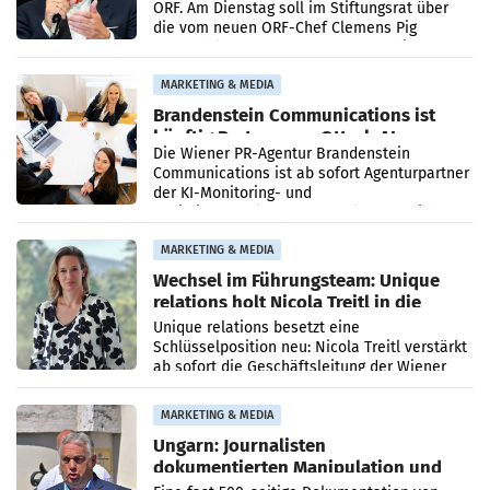
ORF. Am Dienstag soll im Stiftungsrat über
die vom neuen ORF-Chef Clemens Pig
vorgeschlagenen Besetzungen für die
Direktionen abgestimmt werden.
MARKETING & MEDIA
Brandenstein Communications ist
künftig Partner von OtterlyAI
Die Wiener PR-Agentur Brandenstein
Communications ist ab sofort Agenturpartner
der KI-Monitoring- und
Optimierungsplattform OtterlyAI. Damit baut
die Agentur ihr Leistungsportfolio
MARKETING & MEDIA
Wechsel im Führungsteam: Unique
relations holt Nicola Treitl in die
Geschäftsleitung
Unique relations besetzt eine
Schlüsselposition neu: Nicola Treitl verstärkt
ab sofort die Geschäftsleitung der Wiener
PR-Agentur an der Seite von Josef Kalina und
Anna Kalina-Mahr.
MARKETING & MEDIA
Ungarn: Journalisten
dokumentierten Manipulation und
Zensur