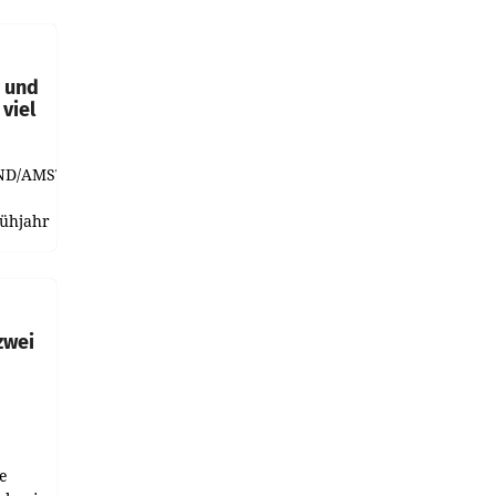
t und
viel
ND/AMSTERDAM.
rühjahr
h
zwei
e