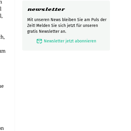
n
l
newsletter
l,
Mit unseren News bleiben Sie am Puls der
Zeit! Melden Sie sich jetzt für unseren
gratis Newsletter an.
h,
mark_email_read
Newsletter jetzt abonnieren
rum
he
on