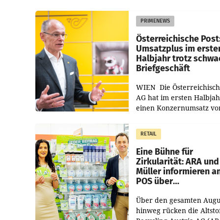
PRIMENEWS
Österreichische Post
Umsatzplus im erste
Halbjahr trotz schw
Briefgeschäft
WIEN Die Österreichisch
AG hat im ersten Halbja
einen Konzernumsatz vo
1.544,0 Mio. EUR
erwirtschaftet, was eine
RETAIL
von 3,8 Prozent gegenüb
dem Vergleichszeitraum
Eine Bühne für
Zirkularität: ARA und
Müller informieren a
POS über
Kreislauffähigkeit
Über den gesamten Augu
hinweg rücken die Altsto