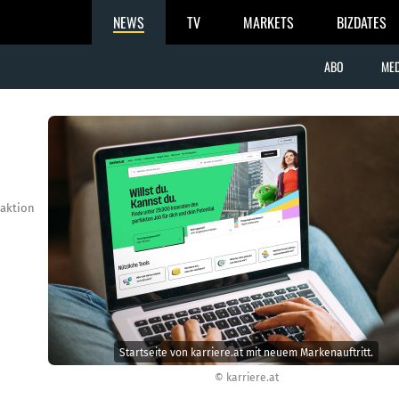
NEWS
TV
MARKETS
BIZDATES
ABO
MED
aktion
Startseite von karriere.at mit neuem Markenauftritt.
© karriere.at