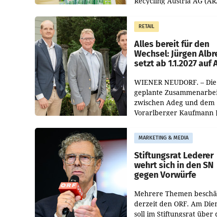
Recycling Austria AG (AR
und der Handelskonzern
Müller die Initiative „Krei
RETAIL
Helden“ in allen
österreichischen Müller-F
Alles bereit für den
Wechsel: Jürgen Albr
setzt ab 1.1.2027 auf
WIENER NEUDORF. – Die
geplante Zusammenarbei
zwischen Adeg und dem
Vorarlberger Kaufmann 
Albrecht ist kartellrechtl
freigegeben: Die
MARKETING & MEDIA
Bundeswettbewerbsbeh
und der Bundeskartellan
Stiftungsrat Lederer
wehrt sich in den SN
gegen Vorwürfe
Mehrere Themen beschä
derzeit den ORF. Am Die
soll im Stiftungsrat über 