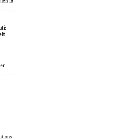
alen in
ich.
gen in
li:
lt
gen
uge
bnis
r als
tions