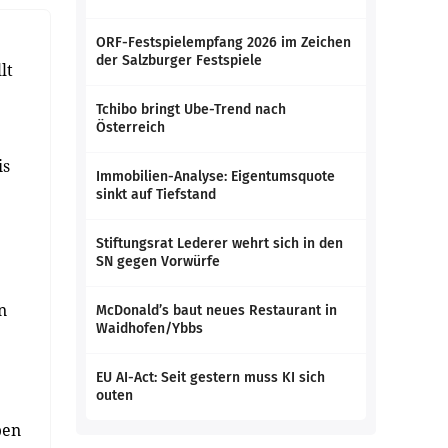
ORF-Festspielempfang 2026 im Zeichen
der Salzburger Festspiele
lt
Tchibo bringt Ube-Trend nach
Österreich
is
Immobilien-Analyse: Eigentumsquote
sinkt auf Tiefstand
Stiftungsrat Lederer wehrt sich in den
SN gegen Vorwürfe
n
McDonald’s baut neues Restaurant in
Waidhofen/Ybbs
EU AI-Act: Seit gestern muss KI sich
outen
ben