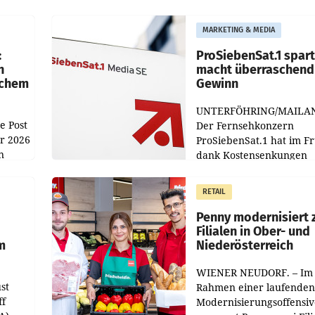
MARKETING & MEDIA
:
ProSiebenSat.1 spar
n
macht überraschend 
achem
Gewinn
UNTERFÖHRING/MAILA
e Post
Der Fernsehkonzern
hr 2026
ProSiebenSat.1 hat im F
n
dank Kostensenkungen
operativ wieder Gewinn
m Plus
gemacht und die
RETAIL
er
Markterwartung deutlic
übertroffen.
Penny modernisiert 
Filialen in Ober- und
m
Niederösterreich
WIENER NEUDORF. – Im
st
Rahmen einer laufenden
ff
Modernisierungsoffensiv