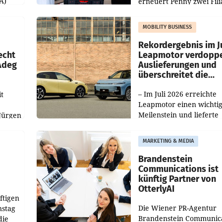
A)
erneuert Penny zwei Fili
Nieder- und Oberösterre
slauf-
Die beiden Standorte lie
MOBILITY BUSINESS
Haag sowie im rund
ilialen
Rekordergebnis im Ju
echt
Leapmotor verdoppe
 Adeg
Auslieferungen und
überschreitet die
100.000er-Marke
– Im Juli 2026 erreichte
t
Leapmotor einen wichti
Meilenstein und lieferte
Jürgen
weltweit 101.267 Fahrze
ich
aus, womit sich das Erge
MARKETING & MEDIA
gegenüber Juli 2025 meh
örde
verdoppelte (+102
walt
Brandenstein
Communications ist
künftig Partner von
OtterlyAI
ftigen
Die Wiener PR-Agentur
nstag
Brandenstein Communica
die