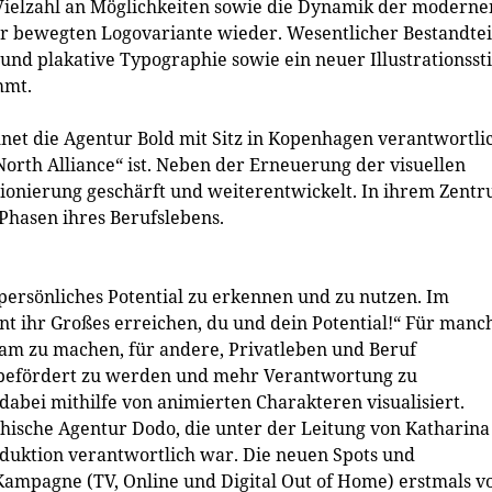
ie Vielzahl an Möglichkeiten sowie die Dynamik der moderne
der bewegten Logovariante wieder. Wesentlicher Bestandtei
nd plakative Typographie sowie ein neuer Illustrationssti
mmt.
t die Agentur Bold mit Sitz in Kopenhagen verantwortlic
orth Alliance“ ist. Neben der Erneuerung der visuellen
ionierung geschärft und weiterentwickelt. In ihrem Zent
 Phasen ihres Berufslebens.
persönliches Potential zu erkennen und zu nutzen. Im
t ihr Großes erreichen, du und dein Potential!“ Für manc
sam zu machen, für andere, Privatleben und Beruf
, befördert zu werden und mehr Verantwortung zu
dabei mithilfe von animierten Charakteren visualisiert.
ichische Agentur Dodo, die unter der Leitung von Katharina
duktion verantwortlich war. Die neuen Spots und
ampagne (TV, Online und Digital Out of Home) erstmals v