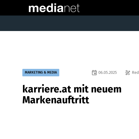
event
draw
06.05.2025
Red
MARKETING & MEDIA
karriere.at mit neuem
Markenauftritt