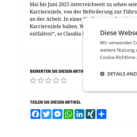
Mai bis Juni 2025 österreichweit zu sehen sei
Karriereziele, von der Beförderung zur Führ
an der Arbeit. In einer Umfrage von karriere.
Karriereziele haben. Wir wollen alle Menschen
Diese Webse
entfalten!“, so Claudia Eder, Director Marketi
Wir verwenden Co
weitere Nutzung 
Cookie-Richtlinie
BEWERTEN SIE DIESEN ARTIKEL
DETAILS ANZ
TEILEN SIE DIESEN ARTIKEL
Facebook
Twitter
Messenger
WhatsApp
LinkedIn
XING
Teilen