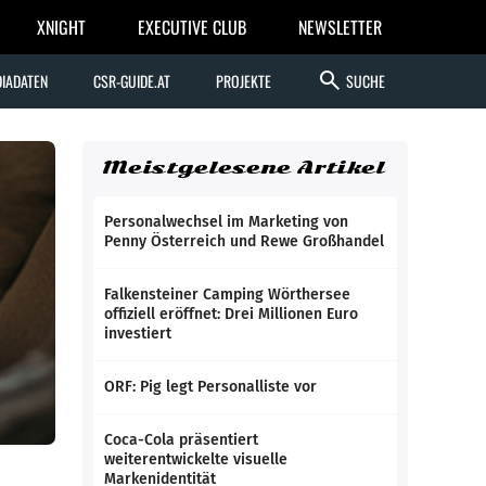
XNIGHT
EXECUTIVE CLUB
NEWSLETTER
search
IADATEN
CSR-GUIDE.AT
PROJEKTE
SUCHE
Meistgelesene Artikel
Personalwechsel im Marketing von
Penny Österreich und Rewe Großhandel
Falkensteiner Camping Wörthersee
offiziell eröffnet: Drei Millionen Euro
investiert
ORF: Pig legt Personalliste vor
Coca-Cola präsentiert
weiterentwickelte visuelle
Markenidentität