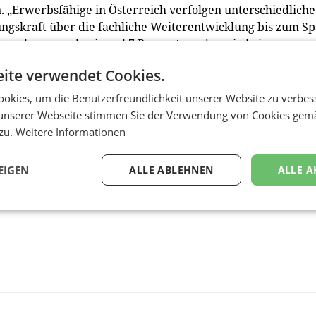
n. „Erwerbsfähige in Österreich verfolgen unterschiedliche
ungskraft über die fachliche Weiterentwicklung bis zum S
at gaben gerade einmal 7 Prozent an, dass sie keine
 dabei unterstützen, ihr individuelles Potential voll zu
ite verwendet Cookies.
ng bei karriere.at.
okies, um die Benutzerfreundlichkeit unserer Website zu verbes
unserer Webseite stimmen Sie der Verwendung von Cookies gem
 zu.
Weitere Informationen
EIGEN
ALLE ABLEHNEN
ALLE A