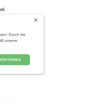
paß
×
sern. Durch die
äß unserer
KZEPTIEREN