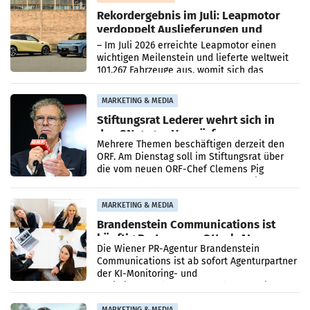
Rekordergebnis im Juli: Leapmotor
verdoppelt Auslieferungen und
überschreitet die 100.000er-Marke
– Im Juli 2026 erreichte Leapmotor einen
wichtigen Meilenstein und lieferte weltweit
101.267 Fahrzeuge aus, womit sich das
Ergebnis gegenüber Juli 2025 mehr als
verdoppelte (+102
MARKETING & MEDIA
Stiftungsrat Lederer wehrt sich in
den SN gegen Vorwürfe
Mehrere Themen beschäftigen derzeit den
ORF. Am Dienstag soll im Stiftungsrat über
die vom neuen ORF-Chef Clemens Pig
vorgeschlagenen Besetzungen für die
Direktionen abgestimmt werden.
MARKETING & MEDIA
Brandenstein Communications ist
künftig Partner von OtterlyAI
Die Wiener PR-Agentur Brandenstein
Communications ist ab sofort Agenturpartner
der KI-Monitoring- und
Optimierungsplattform OtterlyAI. Damit baut
die Agentur ihr Leistungsportfolio
MARKETING & MEDIA