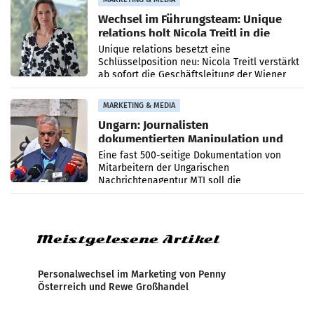
Wechsel im Führungsteam: Unique
relations holt Nicola Treitl in die
Geschäftsleitung
Unique relations besetzt eine
Schlüsselposition neu: Nicola Treitl verstärkt
ab sofort die Geschäftsleitung der Wiener
PR-Agentur an der Seite von Josef Kalina und
Anna Kalina-Mahr.
MARKETING & MEDIA
Ungarn: Journalisten
dokumentierten Manipulation und
Zensur
Eine fast 500-seitige Dokumentation von
Mitarbeitern der Ungarischen
Nachrichtenagentur MTI soll die
systematische Nachrichten-Manipulation und
Zensur bei der Agentur während der Zeit
Meistgelesene Artikel
Personalwechsel im Marketing von Penny
Österreich und Rewe Großhandel