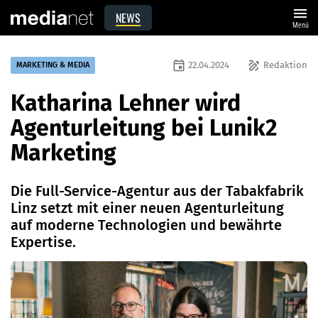
menu
NEWS
Menü
event
draw
22.04.2024
Redaktion
MARKETING & MEDIA
Katharina Lehner wird
Agenturleitung bei Lunik2
Marketing
Die Full-Service-Agentur aus der Tabakfabrik
Linz setzt mit einer neuen Agenturleitung
auf moderne Technologien und bewährte
Expertise.