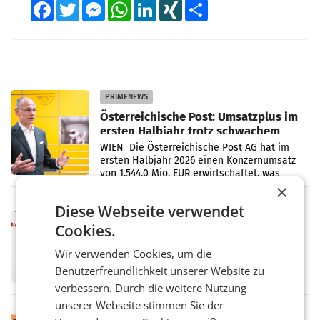
Facebook
Twitter
Messenger
WhatsApp
LinkedIn
XING
Teilen
PRIMENEWS
Österreichische Post: Umsatzplus im
ersten Halbjahr trotz schwachem
Briefgeschäft
WIEN Die Österreichische Post AG hat im
ersten Halbjahr 2026 einen Konzernumsatz
von 1.544,0 Mio. EUR erwirtschaftet, was
einem Plus von 3,8 Prozent gegenüber dem
×
Vergleichszeitraum
MARKETING & MEDIA
Diese Webseite verwendet
ProSiebenSat.1 spart und macht
Cookies.
überraschend viel Gewinn
UNTERFÖHRING/MAILAND/AMSTERDAM. Der
Wir verwenden Cookies, um die
Fernsehkonzern ProSiebenSat.1 hat im
Benutzerfreundlichkeit unserer Website zu
Frühjahr dank Kostensenkungen operativ
verbessern. Durch die weitere Nutzung
wieder Gewinn gemacht und die
Markterwartung deutlich übertroffen.
unserer Webseite stimmen Sie der
RETAIL