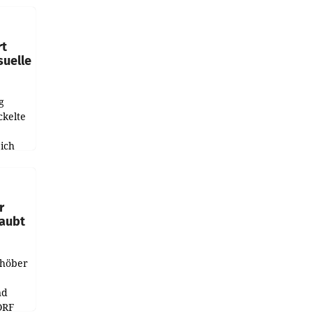
leich
rt
suelle
g
ckelte
ich
e
r
laubt
chöber
nd
ORF