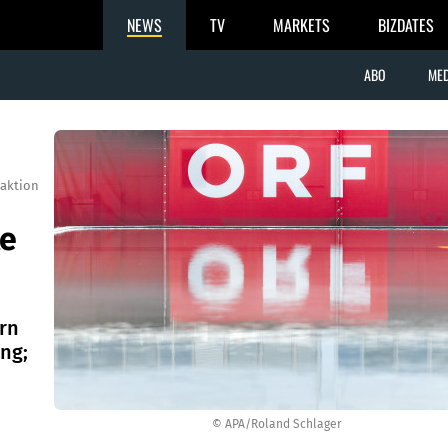
NEWS
TV
MARKETS
BIZDATES
ABO
MED
aktion
te
rn
ng;
© APA/Roland Schlager