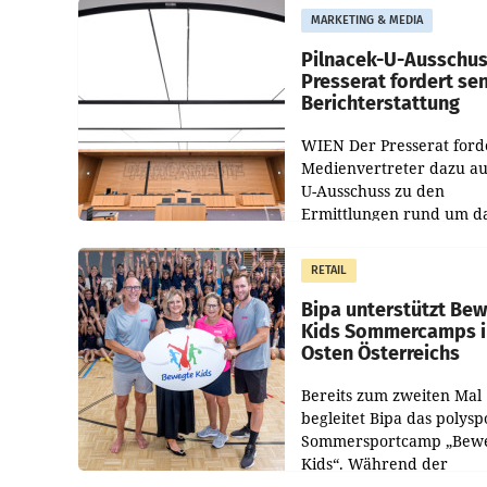
MARKETING & MEDIA
Pilnacek-U-Ausschus
Presserat fordert se
Berichterstattung
WIEN Der Presserat ford
Medienvertreter dazu au
U-Ausschuss zu den
Ermittlungen rund um d
Ableben des Ex-Sektions
im Justizministerium, Chr
RETAIL
Pilnacek, auf sensible
Bipa unterstützt Be
Kids Sommercamps 
Osten Österreichs
Bereits zum zweiten Mal
begleitet Bipa das polysp
Sommersportcamp „Bew
Kids“. Während der
Campwochen in den Mon