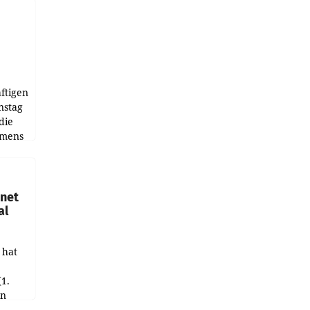
ftigen
nstag
die
emens
hnet
al
 hat
(1.
in
haftet.