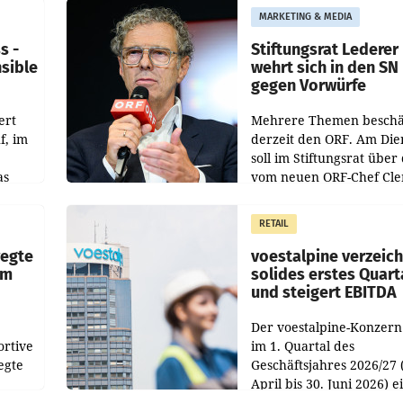
MARKETING & MEDIA
s -
Stiftungsrat Lederer
nsible
wehrt sich in den SN
gegen Vorwürfe
ert
Mehrere Themen beschä
f, im
derzeit den ORF. Am Die
soll im Stiftungsrat über 
as
vom neuen ORF-Chef Cl
chefs
Pig vorgeschlagenen
istian
Besetzungen für die
RETAIL
Direktionen abgestimmt
werden.
wegte
voestalpine verzeic
im
solides erstes Quart
und steigert EBITDA
Der voestalpine-Konzern
ortive
im 1. Quartal des
egte
Geschäftsjahres 2026/27 
April bis 30. Juni 2026) e
aten
solides Ergebnis erwirtsc