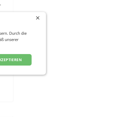
.
×
sern. Durch die
äß unserer
KZEPTIEREN