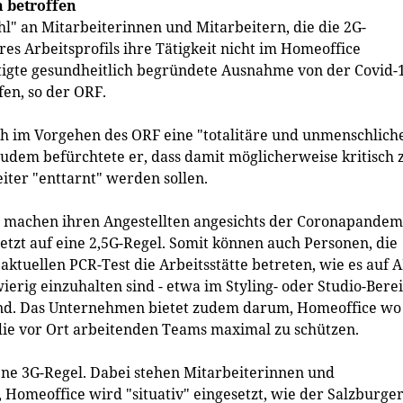
n betroffen
ahl" an Mitarbeiterinnen und Mitarbeitern, die die 2G-
es Arbeitsprofils ihre Tätigkeit nicht im Homeoffice
ätigte gesundheitlich begründete Ausnahme von der Covid-
fen, so der ORF.
h im Vorgehen des ORF eine "totalitäre und unmenschlich
udem befürchtete er, dass damit möglicherweise kritisch 
iter "enttarnt" werden sollen.
achen ihren Angestellten angesichts der Coronapandem
etzt auf eine 2,5G-Regel. Somit können auch Personen, die
ktuellen PCR-Test die Arbeitsstätte betreten, wie es auf 
erig einzuhalten sind - etwa im Styling- oder Studio-Bere
ichtend. Das Unternehmen bietet zudem darum, Homeoffice wo
 die vor Ort arbeitenden Teams maximal zu schützen.
bene 3G-Regel. Dabei stehen Mitarbeiterinnen und
 Homeoffice wird "situativ" eingesetzt, wie der Salzburge