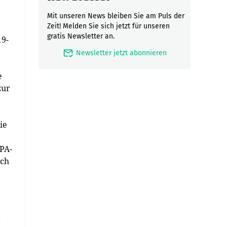
Mit unseren News bleiben Sie am Puls der
Zeit! Melden Sie sich jetzt für unseren
gratis Newsletter an.
19-
mark_email_read
Newsletter jetzt abonnieren
e
zur
ie
APA-
ich
r