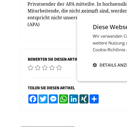
Privatsender der APA mitteilte. In hochsensib
Mitarbeitende, die nicht geimpft sind, werde
entspricht nicht unseren Werten und halten 
(APA)
Diese Webse
Wir verwenden Co
weitere Nutzung 
Cookie-Richtlinie
BEWERTEN SIE DIESEN ARTIKEL
DETAILS ANZ
TEILEN SIE DIESEN ARTIKEL
Facebook
Twitter
Messenger
WhatsApp
LinkedIn
XING
Teilen