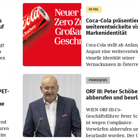
 das
Der Umsatz stieg im Verg
RETAIL
wie
zur Vorjahresperiode
s
Coca-Cola präsentie
uf
weiterentwickelte vi
Markenidentität
gt
Coca-Cola stellt ab Anfan
a
August eine weiterentwi
nen
visuelle Identität seiner
Verpackungen in Österre
 den
vor. Im Mittelpunkt des
ens
Redesigns stehen zentral
PRIMENEWS
ozent
Gestaltungselemente
PET-
ORF III: Peter Schöbe
abberufen und beur
he
WIEN ORF-III-Co-
Geschäftsführer Peter S
end
ist wegen Compliance-
uren
Vorwürfen abberufen u
eim
beurlaubt worden. Der 