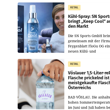
Juli und August versorgt
RETAIL
Unternehmen Kinder so
Kühl-Spray: SN Sport
bringt „Keep Cool“ a
den Markt
Die SN Sports GmbH brin
gemeinsam mit der Firm
Feygenblatt FloGu OG ei
neuen Kühl- und
Regenerations-Spray auf
Markt. Das Produkt nam
RETAIL
„Keep Cool“ ist zu 100 Pr
Vöslauer 1,5-Liter-re
Flasche prickelnd ist
meistgekaufte Flasc
Österreichs
BAD VÖSLAU. Die anhalt
hohen Sommertemperat
im Juni und Juli haben b