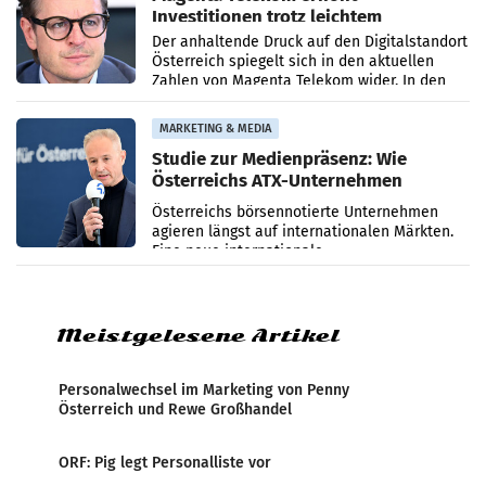
Investitionen trotz leichtem
Umsatzrückgang
Der anhaltende Druck auf den Digitalstandort
Österreich spiegelt sich in den aktuellen
Zahlen von Magenta Telekom wider. In den
ersten sechs Monaten des laufenden Jahres
verzeichnete
MARKETING & MEDIA
Studie zur Medienpräsenz: Wie
Österreichs ATX-Unternehmen
international wahrgenommen
Österreichs börsennotierte Unternehmen
werden
agieren längst auf internationalen Märkten.
Eine neue internationale
Medienresonanzanalyse untersucht die
weltweite Berichterstattung über
Meistgelesene Artikel
Personalwechsel im Marketing von Penny
Österreich und Rewe Großhandel
ORF: Pig legt Personalliste vor