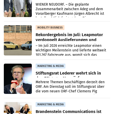
Albrecht setzt ab 1.1.2027 auf Adeg
WIENER NEUDORF. – Die geplante
Zusammenarbeit zwischen Adeg und dem
Vorarlberger Kaufmann Jürgen Albrecht ist
kartellrechtlich freigegeben: Die
Bundeswettbewerbsbehörde und der
Bundeskartellanwalt
MOBILITY BUSINESS
Rekordergebnis im Juli: Leapmotor
verdoppelt Auslieferungen und
überschreitet die 100.000er-Marke
– Im Juli 2026 erreichte Leapmotor einen
wichtigen Meilenstein und lieferte weltweit
101.267 Fahrzeuge aus, womit sich das
Ergebnis gegenüber Juli 2025 mehr als
verdoppelte (+102
MARKETING & MEDIA
Stiftungsrat Lederer wehrt sich in
den SN gegen Vorwürfe
Mehrere Themen beschäftigen derzeit den
ORF. Am Dienstag soll im Stiftungsrat über
die vom neuen ORF-Chef Clemens Pig
vorgeschlagenen Besetzungen für die
Direktionen abgestimmt werden.
MARKETING & MEDIA
Brandenstein Communications ist