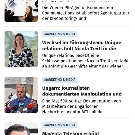
künftig Partner von OtterlyAI
Die Wiener PR-Agentur Brandenstein
Communications ist ab sofort Agenturpartner
der KI-Monitoring- und
Optimierungsplattform OtterlyAI. Damit baut
die Agentur ihr Leistungsportfolio
MARKETING & MEDIA
Wechsel im Führungsteam: Unique
relations holt Nicola Treitl in die
Geschäftsleitung
Unique relations besetzt eine
Schlüsselposition neu: Nicola Treitl verstärkt
ab sofort die Geschäftsleitung der Wiener
PR-Agentur an der Seite von Josef Kalina und
Anna Kalina-Mahr.
MARKETING & MEDIA
Ungarn: Journalisten
dokumentierten Manipulation und
Zensur
Eine fast 500-seitige Dokumentation von
Mitarbeitern der Ungarischen
Nachrichtenagentur MTI soll die
systematische Nachrichten-Manipulation und
Zensur bei der Agentur während der Zeit
MARKETING & MEDIA
Magenta Telekom erhöht