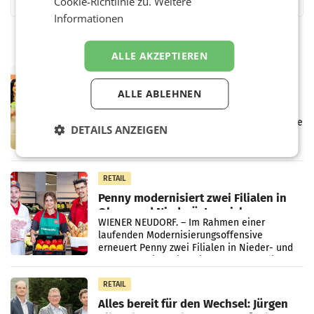
Cookie-Richtlinie zu.
Weitere
Informationen
ALLE AKZEPTIEREN
RETAIL
Eine Bühne für Zirkularität: ARA und
ALLE ABLEHNEN
Müller informieren am POS über
Kreislauffähigkeit
Über den gesamten August hinweg rücken die
DETAILS ANZEIGEN
Altstoff Recycling Austria AG (ARA) und der
Handelskonzern Müller die Initiative
„Kreislauf-Helden“ in allen österreichischen
Müller-Filialen
RETAIL
Penny modernisiert zwei Filialen in
Ober- und Niederösterreich
WIENER NEUDORF. – Im Rahmen einer
laufenden Modernisierungsoffensive
erneuert Penny zwei Filialen in Nieder- und
Oberösterreich. Die beiden Standorte liegen
in Haag sowie im rund
RETAIL
Alles bereit für den Wechsel: Jürgen