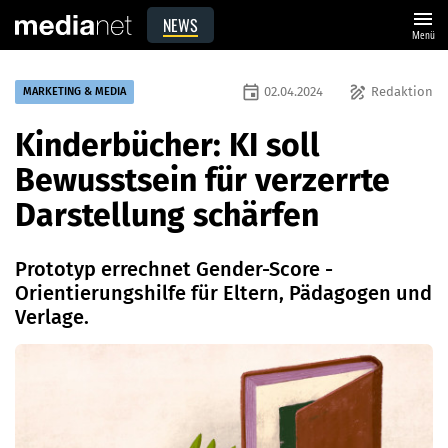
menu
NEWS
Menü
event
draw
02.04.2024
Redaktion
MARKETING & MEDIA
Kinderbücher: KI soll
Bewusstsein für verzerrte
Darstellung schärfen
Prototyp errechnet Gender-Score -
Orientierungshilfe für Eltern, Pädagogen und
Verlage.