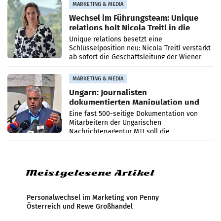
MARKETING & MEDIA
Wechsel im Führungsteam: Unique
relations holt Nicola Treitl in die
Geschäftsleitung
Unique relations besetzt eine
Schlüsselposition neu: Nicola Treitl verstärkt
ab sofort die Geschäftsleitung der Wiener
PR-Agentur an der Seite von Josef Kalina und
Anna Kalina-Mahr.
MARKETING & MEDIA
Ungarn: Journalisten
dokumentierten Manipulation und
Zensur
Eine fast 500-seitige Dokumentation von
Mitarbeitern der Ungarischen
Nachrichtenagentur MTI soll die
systematische Nachrichten-Manipulation und
Zensur bei der Agentur während der Zeit
Meistgelesene Artikel
Personalwechsel im Marketing von Penny
Österreich und Rewe Großhandel