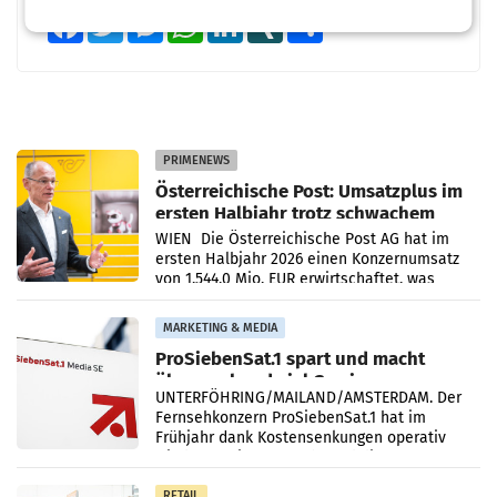
Facebook
Twitter
Messenger
WhatsApp
LinkedIn
XING
Teilen
PRIMENEWS
Österreichische Post: Umsatzplus im
ersten Halbjahr trotz schwachem
Briefgeschäft
WIEN Die Österreichische Post AG hat im
ersten Halbjahr 2026 einen Konzernumsatz
von 1.544,0 Mio. EUR erwirtschaftet, was
einem Plus von 3,8 Prozent gegenüber dem
Vergleichszeitraum
MARKETING & MEDIA
ProSiebenSat.1 spart und macht
überraschend viel Gewinn
UNTERFÖHRING/MAILAND/AMSTERDAM. Der
Fernsehkonzern ProSiebenSat.1 hat im
Frühjahr dank Kostensenkungen operativ
wieder Gewinn gemacht und die
Markterwartung deutlich übertroffen.
RETAIL