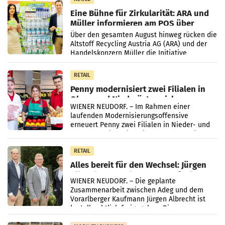
Eine Bühne für Zirkularität: ARA und
Müller informieren am POS über
Kreislauffähigkeit
Über den gesamten August hinweg rücken die
Altstoff Recycling Austria AG (ARA) und der
Handelskonzern Müller die Initiative
„Kreislauf-Helden“ in allen österreichischen
Müller-Filialen
RETAIL
Penny modernisiert zwei Filialen in
Ober- und Niederösterreich
WIENER NEUDORF. – Im Rahmen einer
laufenden Modernisierungsoffensive
erneuert Penny zwei Filialen in Nieder- und
Oberösterreich. Die beiden Standorte liegen
in Haag sowie im rund
RETAIL
Alles bereit für den Wechsel: Jürgen
Albrecht setzt ab 1.1.2027 auf Adeg
WIENER NEUDORF. – Die geplante
Zusammenarbeit zwischen Adeg und dem
Vorarlberger Kaufmann Jürgen Albrecht ist
kartellrechtlich freigegeben: Die
Bundeswettbewerbsbehörde und der