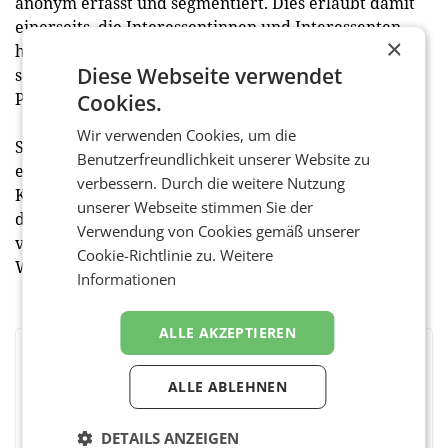
anonym erfasst und segmentiert. Dies erlaubt damit
einerseits, die Interessentinnen und Interessenten
×
hinsichtlich Vorlieben besser verstehen zu lernen,
Diese Webseite verwendet
sowie andererseits in Zukunft auch, je nach
Präferenzen zielgerichtete Inhalte auszuspielen.
Cookies.
Wir verwenden Cookies, um die
So erhält Koch Türen nicht nur ein Tool, um die
Benutzerfreundlichkeit unserer Website zu
eigenen Produkte besser in Szene zu rücken und die
verbessern. Durch die weitere Nutzung
Kontaktaufnahme zwischen Partnerbetrieben und
unserer Webseite stimmen Sie der
den Interessentinnen und Interessenten zu
Verwendung von Cookies gemäß unserer
vereinfachen, sondern im Grunde auch ein neues
Cookie-Richtlinie zu.
Weitere
Werkzeug, um den Markt zu analysieren.
Informationen
ALLE AKZEPTIEREN
BEWERTEN SIE DIESEN ARTIKEL
ALLE ABLEHNEN
DETAILS ANZEIGEN