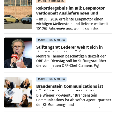
Bundeskartellanwalt
MOBILITY BUSINESS
Rekordergebnis im Juli: Leapmotor
verdoppelt Auslieferungen und
überschreitet die 100.000er-Marke
– Im Juli 2026 erreichte Leapmotor einen
wichtigen Meilenstein und lieferte weltweit
101.267 Fahrzeuge aus, womit sich das
Ergebnis gegenüber Juli 2025 mehr als
verdoppelte (+102
MARKETING & MEDIA
Stiftungsrat Lederer wehrt sich in
den SN gegen Vorwürfe
Mehrere Themen beschäftigen derzeit den
ORF. Am Dienstag soll im Stiftungsrat über
die vom neuen ORF-Chef Clemens Pig
vorgeschlagenen Besetzungen für die
Direktionen abgestimmt werden.
MARKETING & MEDIA
Brandenstein Communications ist
künftig Partner von OtterlyAI
Die Wiener PR-Agentur Brandenstein
Communications ist ab sofort Agenturpartner
der KI-Monitoring- und
Optimierungsplattform OtterlyAI. Damit baut
die Agentur ihr Leistungsportfolio