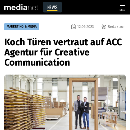
menu
NEWS
Menü
event
draw
12.06.2023
Redaktion
MARKETING & MEDIA
Koch Türen vertraut auf ACC
Agentur für Creative
Communication