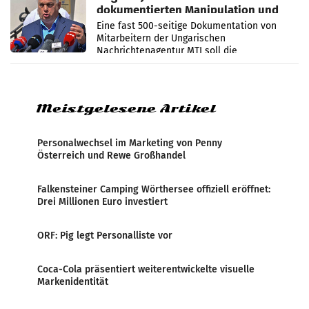
dokumentierten Manipulation und
Zensur
Eine fast 500-seitige Dokumentation von
Mitarbeitern der Ungarischen
Nachrichtenagentur MTI soll die
systematische Nachrichten-Manipulation und
Zensur bei der Agentur während der Zeit
Meistgelesene Artikel
Personalwechsel im Marketing von Penny
Österreich und Rewe Großhandel
Falkensteiner Camping Wörthersee offiziell eröffnet:
Drei Millionen Euro investiert
ORF: Pig legt Personalliste vor
Coca-Cola präsentiert weiterentwickelte visuelle
Markenidentität