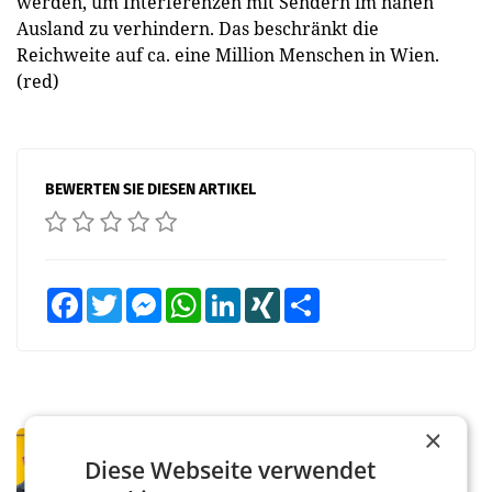
werden, um Interferenzen mit Sendern im nahen
Ausland zu verhindern. Das beschränkt die
Reichweite auf ca. eine Million Menschen in Wien.
(red)
BEWERTEN SIE DIESEN ARTIKEL
Facebook
Twitter
Messenger
WhatsApp
LinkedIn
XING
Teilen
×
PRIMENEWS
Diese Webseite verwendet
Österreichische Post: Umsatzplus im
ersten Halbjahr trotz schwachem