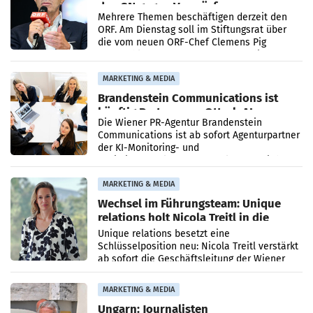
den SN gegen Vorwürfe
Mehrere Themen beschäftigen derzeit den
ORF. Am Dienstag soll im Stiftungsrat über
die vom neuen ORF-Chef Clemens Pig
vorgeschlagenen Besetzungen für die
Direktionen abgestimmt werden.
MARKETING & MEDIA
Brandenstein Communications ist
künftig Partner von OtterlyAI
Die Wiener PR-Agentur Brandenstein
Communications ist ab sofort Agenturpartner
der KI-Monitoring- und
Optimierungsplattform OtterlyAI. Damit baut
die Agentur ihr Leistungsportfolio
MARKETING & MEDIA
Wechsel im Führungsteam: Unique
relations holt Nicola Treitl in die
Geschäftsleitung
Unique relations besetzt eine
Schlüsselposition neu: Nicola Treitl verstärkt
ab sofort die Geschäftsleitung der Wiener
PR-Agentur an der Seite von Josef Kalina und
Anna Kalina-Mahr.
MARKETING & MEDIA
Ungarn: Journalisten