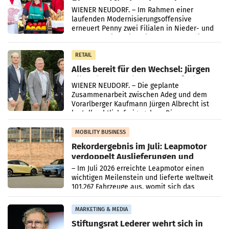
Ober- und Niederösterreich
WIENER NEUDORF. – Im Rahmen einer
laufenden Modernisierungsoffensive
erneuert Penny zwei Filialen in Nieder- und
Oberösterreich. Die beiden Standorte liegen
in Haag sowie im rund
RETAIL
Alles bereit für den Wechsel: Jürgen
Albrecht setzt ab 1.1.2027 auf Adeg
WIENER NEUDORF. – Die geplante
Zusammenarbeit zwischen Adeg und dem
Vorarlberger Kaufmann Jürgen Albrecht ist
kartellrechtlich freigegeben: Die
Bundeswettbewerbsbehörde und der
Bundeskartellanwalt
MOBILITY BUSINESS
Rekordergebnis im Juli: Leapmotor
verdoppelt Auslieferungen und
überschreitet die 100.000er-Marke
– Im Juli 2026 erreichte Leapmotor einen
wichtigen Meilenstein und lieferte weltweit
101.267 Fahrzeuge aus, womit sich das
Ergebnis gegenüber Juli 2025 mehr als
verdoppelte (+102
MARKETING & MEDIA
Stiftungsrat Lederer wehrt sich in