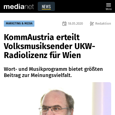
menu
NEWS
Menü
event
draw
18.05.2020
Redaktion
MARKETING & MEDIA
KommAustria erteilt
Volksmusiksender UKW-
Radiolizenz für Wien
Wort- und Musikprogramm bietet größten
Beitrag zur Meinungsvielfalt.