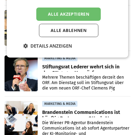
kartellrechtlich freigegeben: Die
Bundeswettbewerbsbehörde und der
Bundeskartellanwalt
MOBILITY BUSINESS
ALLE AKZEPTIEREN
Rekordergebnis im Juli: Leapmotor
verdoppelt Auslieferungen und
ALLE ABLEHNEN
überschreitet die 100.000er-Marke
– Im Juli 2026 erreichte Leapmotor einen
wichtigen Meilenstein und lieferte weltweit
101.267 Fahrzeuge aus, womit sich das
DETAILS ANZEIGEN
Ergebnis gegenüber Juli 2025 mehr als
verdoppelte (+102
MARKETING & MEDIA
Stiftungsrat Lederer wehrt sich in
den SN gegen Vorwürfe
Mehrere Themen beschäftigen derzeit den
ORF. Am Dienstag soll im Stiftungsrat über
die vom neuen ORF-Chef Clemens Pig
vorgeschlagenen Besetzungen für die
Direktionen abgestimmt werden.
MARKETING & MEDIA
Brandenstein Communications ist
künftig Partner von OtterlyAI
Die Wiener PR-Agentur Brandenstein
Communications ist ab sofort Agenturpartner
der KI-Monitoring- und