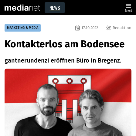
menu
NEWS
Menü
event
draw
17.10.2022
Redaktion
MARKETING & MEDIA
Kontakterlos am Bodensee
gantnerundenzi eröffnen Büro in Bregenz.