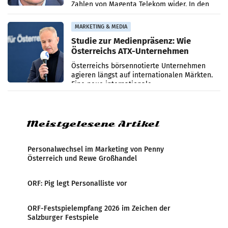
Zahlen von Magenta Telekom wider. In den
ersten sechs Monaten des laufenden Jahres
verzeichnete
MARKETING & MEDIA
Studie zur Medienpräsenz: Wie
Österreichs ATX-Unternehmen
international wahrgenommen
Österreichs börsennotierte Unternehmen
werden
agieren längst auf internationalen Märkten.
Eine neue internationale
Medienresonanzanalyse untersucht die
weltweite Berichterstattung über
Meistgelesene Artikel
Personalwechsel im Marketing von Penny
Österreich und Rewe Großhandel
ORF: Pig legt Personalliste vor
ORF-Festspielempfang 2026 im Zeichen der
Salzburger Festspiele