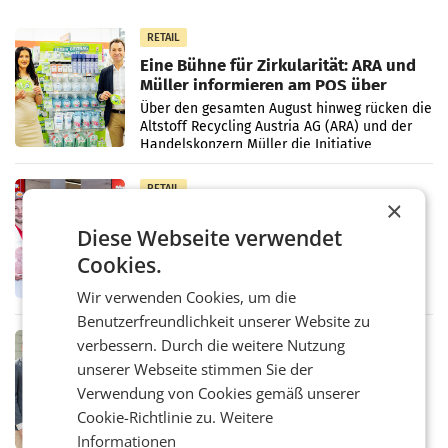
RETAIL
Eine Bühne für Zirkularität: ARA und
Müller informieren am POS über
Kreislauffähigkeit
Über den gesamten August hinweg rücken die
Altstoff Recycling Austria AG (ARA) und der
Handelskonzern Müller die Initiative
„Kreislauf-Helden“ in allen österreichischen
Müller-Filialen
RETAIL
×
Penny modernisiert zwei Filialen in
Diese Webseite verwendet
Ober- und Niederösterreich
WIENER NEUDORF. – Im Rahmen einer
Cookies.
laufenden Modernisierungsoffensive
erneuert Penny zwei Filialen in Nieder- und
Wir verwenden Cookies, um die
Oberösterreich. Die beiden Standorte liegen
Benutzerfreundlichkeit unserer Website zu
in Haag sowie im rund
RETAIL
verbessern. Durch die weitere Nutzung
Alles bereit für den Wechsel: Jürgen
unserer Webseite stimmen Sie der
Albrecht setzt ab 1.1.2027 auf Adeg
Verwendung von Cookies gemäß unserer
WIENER NEUDORF. – Die geplante
Cookie-Richtlinie zu.
Weitere
Zusammenarbeit zwischen Adeg und dem
Vorarlberger Kaufmann Jürgen Albrecht ist
Informationen