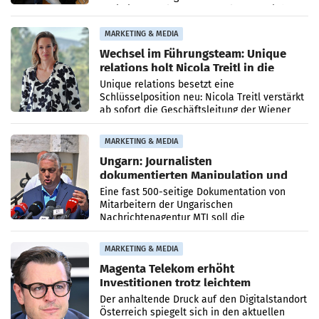
Optimierungsplattform OtterlyAI. Damit baut
die Agentur ihr Leistungsportfolio
MARKETING & MEDIA
Wechsel im Führungsteam: Unique
relations holt Nicola Treitl in die
Geschäftsleitung
Unique relations besetzt eine
Schlüsselposition neu: Nicola Treitl verstärkt
ab sofort die Geschäftsleitung der Wiener
PR-Agentur an der Seite von Josef Kalina und
Anna Kalina-Mahr.
MARKETING & MEDIA
Ungarn: Journalisten
dokumentierten Manipulation und
Zensur
Eine fast 500-seitige Dokumentation von
Mitarbeitern der Ungarischen
Nachrichtenagentur MTI soll die
systematische Nachrichten-Manipulation und
Zensur bei der Agentur während der Zeit
MARKETING & MEDIA
Magenta Telekom erhöht
Investitionen trotz leichtem
Umsatzrückgang
Der anhaltende Druck auf den Digitalstandort
Österreich spiegelt sich in den aktuellen