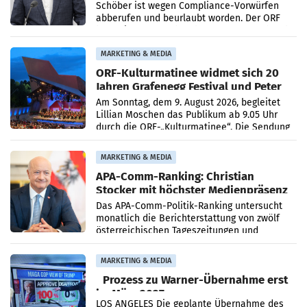
Schöber ist wegen Compliance-Vorwürfen
abberufen und beurlaubt worden. Der ORF
bestätigte gegenüber der APA entsprechende
Medienberichte.
MARKETING & MEDIA
ORF-Kulturmatinee widmet sich 20
Jahren Grafenegg Festival und Peter
Simonischek
Am Sonntag, dem 9. August 2026, begleitet
Lillian Moschen das Publikum ab 9.05 Uhr
durch die ORF-„Kulturmatinee“. Die Sendung
startet mit der Dokumentation „20 Jahre
Grafenegg
MARKETING & MEDIA
APA-Comm-Ranking: Christian
Stocker mit höchster Medienpräsenz
im Juli
Das APA-Comm-Politik-Ranking untersucht
monatlich die Berichterstattung von zwölf
österreichischen Tageszeitungen und
analysiert, welche Politikerinnen und
Politiker Österreichs die
MARKETING & MEDIA
Prozess zu Warner-Übernahme erst
im März 2027
LOS ANGELES Die geplante Übernahme des