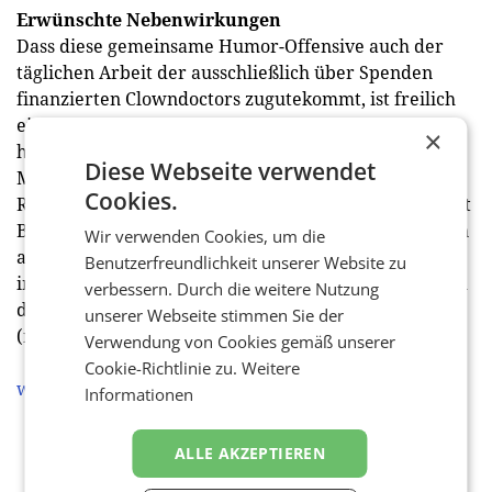
Erwünschte Nebenwirkungen
Dass diese gemeinsame Humor-Offensive auch der
täglichen Arbeit der ausschließlich über Spenden
finanzierten Clowndoctors zugutekommt, ist freilich
eine weitere erwünschte Nebenwirkung. „Natürlich
×
hoffen wir, dass diese gemeinsame Aktion die
Diese Webseite verwendet
Markenbekanntheit der Rote Nasen stützt und
Cookies.
Rückenwind für die Spendenbereitschaft bringt“, sagt
Bacanovic. Deshalb sind im Programm von Infoscreen
Wir verwenden Cookies, um die
auch immer wieder klassische Imagespots zur sehen,
Benutzerfreundlichkeit unserer Website zu
in denen die ausnahmslos unentgeltlichen Leistungen
verbessern. Durch die weitere Nutzung
der Rote Nasen Clowndoctors thematisiert werden.
unserer Webseite stimmen Sie der
(red)
Verwendung von Cookies gemäß unserer
Cookie-Richtlinie zu.
Weitere
www.Infoscreen.at
Informationen
ALLE AKZEPTIEREN