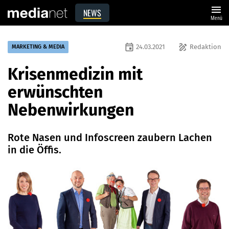
menu
NEWS
Menü
event
draw
24.03.2021
Redaktion
MARKETING & MEDIA
Krisenmedizin mit
erwünschten
Nebenwirkungen
Rote Nasen und Infoscreen zaubern Lachen
in die Öffis.