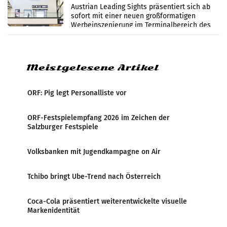
Flughafen Wien
Austrian Leading Sights präsentiert sich ab
sofort mit einer neuen großformatigen
Werbeinszenierung im Terminalbereich des
Flughafen Wien. Die Präsenz befindet sich im
Verbindungsbereich
Meistgelesene Artikel
ORF: Pig legt Personalliste vor
ORF-Festspielempfang 2026 im Zeichen der
Salzburger Festspiele
Volksbanken mit Jugendkampagne on Air
Tchibo bringt Ube-Trend nach Österreich
Coca-Cola präsentiert weiterentwickelte visuelle
Markenidentität