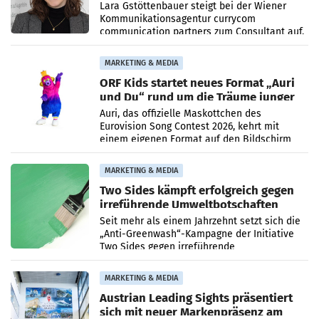
auf
Lara Gstöttenbauer steigt bei der Wiener
Kommunikationsagentur currycom
communication partners zum Consultant auf.
Die 27-jährige Beraterin betreut Kundinnen
und Kunden in den Bereichen
MARKETING & MEDIA
ORF Kids startet neues Format „Auri
und Du“ rund um die Träume junger
Menschen
Auri, das offizielle Maskottchen des
Eurovision Song Contest 2026, kehrt mit
einem eigenen Format auf den Bildschirm
zurück. In der neuen Sendung „Auri und Du“
bei ORF Kids steht
MARKETING & MEDIA
Two Sides kämpft erfolgreich gegen
irreführende Umweltbotschaften
beim Papiereinsatz
Seit mehr als einem Jahrzehnt setzt sich die
„Anti-Greenwash“-Kampagne der Initiative
Two Sides gegen irreführende
Umweltaussagen bei Papierkommunikation
und papierbasierten Verpackungen
MARKETING & MEDIA
Austrian Leading Sights präsentiert
sich mit neuer Markenpräsenz am