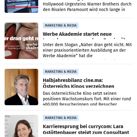
Hollywood-Urgesteins Warner Brothers durch
den Rivalen Paramount wird noch lange in
der Schwebe bleiben. Eine Richterin setzte
den Prozess zu
MARKETING & MEDIA
Werbe Akademie startet neue
Imagekampagne rund um Praxisnähe
Unter dem Slogan „Näher dran geht nicht. Mit
einer praxisorientierten Ausbildung an der
Werbe Akademie“ hat die
Bildungseinrichtung des WIFI Wien eine neue
Imagekampagne gestartet.
MARKETING & MEDIA
Halbjahresbilanz cine.ma:
Österreichs Kinos verzeichnen
400.000 Besucher mehr
Das österreichische Kino setzt seinen
positiven Wachstumskurs fort. Mit einer rund
400.000 Besucherinnen und Besucher
höheren Nettoreichweite im ersten Halbjahr
2026 gegenüber dem
MARKETING & MEDIA
Karrieresprung bei currycom: Lara
Gstöttenbauer steigt zum Consultant