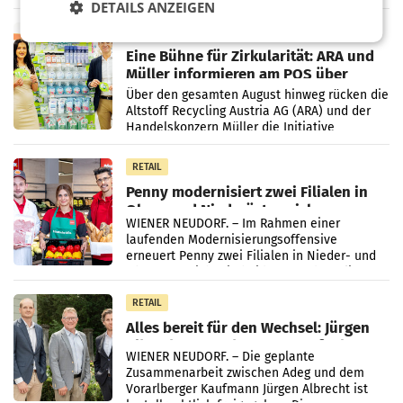
wieder Gewinn gemacht und die
DETAILS ANZEIGEN
Markterwartung deutlich übertroffen.
RETAIL
Eine Bühne für Zirkularität: ARA und
Müller informieren am POS über
Kreislauffähigkeit
Über den gesamten August hinweg rücken die
Altstoff Recycling Austria AG (ARA) und der
Handelskonzern Müller die Initiative
„Kreislauf-Helden“ in allen österreichischen
Müller-Filialen
RETAIL
Penny modernisiert zwei Filialen in
Ober- und Niederösterreich
WIENER NEUDORF. – Im Rahmen einer
laufenden Modernisierungsoffensive
erneuert Penny zwei Filialen in Nieder- und
Oberösterreich. Die beiden Standorte liegen
in Haag sowie im rund
RETAIL
Alles bereit für den Wechsel: Jürgen
Albrecht setzt ab 1.1.2027 auf Adeg
WIENER NEUDORF. – Die geplante
Zusammenarbeit zwischen Adeg und dem
Vorarlberger Kaufmann Jürgen Albrecht ist