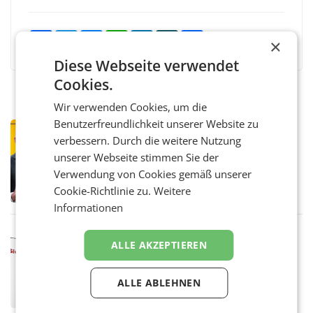
Facebook
Twitter
Messenger
WhatsApp
LinkedIn
XING
Teilen
×
Diese Webseite verwendet
Cookies.
Wir verwenden Cookies, um die
Benutzerfreundlichkeit unserer Website zu
PRIMENEWS
verbessern. Durch die weitere Nutzung
Österreichische Post: Umsatzplus im
unserer Webseite stimmen Sie der
ersten Halbjahr trotz schwachem
Briefgeschäft
Verwendung von Cookies gemäß unserer
WIEN Die Österreichische Post AG hat im
ersten Halbjahr 2026 einen Konzernumsatz
Cookie-Richtlinie zu.
Weitere
von 1.544,0 Mio. EUR erwirtschaftet, was
Informationen
einem Plus von 3,8 Prozent gegenüber dem
Vergleichszeitraum
MARKETING & MEDIA
ALLE AKZEPTIEREN
ProSiebenSat.1 spart und macht
überraschend viel Gewinn
UNTERFÖHRING/MAILAND/AMSTERDAM. Der
ALLE ABLEHNEN
Fernsehkonzern ProSiebenSat.1 hat im
Frühjahr dank Kostensenkungen operativ