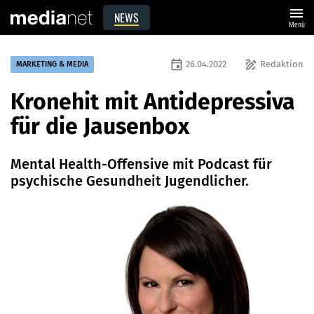
menu
NEWS
Menü
event
draw
26.04.2022
Redaktion
MARKETING & MEDIA
Kronehit mit Antidepressiva
für die Jausenbox
Mental Health-Offensive mit Podcast für
psychische Gesundheit Jugendlicher.