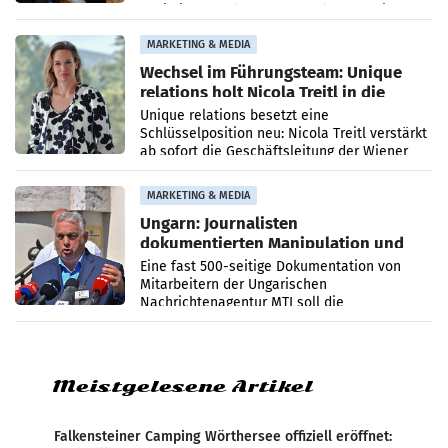
Optimierungsplattform OtterlyAI. Damit baut
die Agentur ihr Leistungsportfolio
MARKETING & MEDIA
Wechsel im Führungsteam: Unique
relations holt Nicola Treitl in die
Geschäftsleitung
Unique relations besetzt eine
Schlüsselposition neu: Nicola Treitl verstärkt
ab sofort die Geschäftsleitung der Wiener
PR-Agentur an der Seite von Josef Kalina und
Anna Kalina-Mahr.
MARKETING & MEDIA
Ungarn: Journalisten
dokumentierten Manipulation und
Zensur
Eine fast 500-seitige Dokumentation von
Mitarbeitern der Ungarischen
Nachrichtenagentur MTI soll die
systematische Nachrichten-Manipulation und
Zensur bei der Agentur während der Zeit
Meistgelesene Artikel
Falkensteiner Camping Wörthersee offiziell eröffnet: