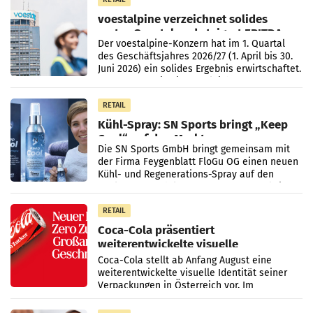
voestalpine verzeichnet solides
erstes Quartal und steigert EBITDA
Der voestalpine-Konzern hat im 1. Quartal
des Geschäftsjahres 2026/27 (1. April bis 30.
Juni 2026) ein solides Ergebnis erwirtschaftet.
Der Umsatz stieg im Vergleich zur
Vorjahresperiode
RETAIL
Kühl-Spray: SN Sports bringt „Keep
Cool“ auf den Markt
Die SN Sports GmbH bringt gemeinsam mit
der Firma Feygenblatt FloGu OG einen neuen
Kühl- und Regenerations-Spray auf den
Markt. Das Produkt namens „Keep Cool“ ist zu
100 Prozent
RETAIL
Coca-Cola präsentiert
weiterentwickelte visuelle
Markenidentität
Coca-Cola stellt ab Anfang August eine
weiterentwickelte visuelle Identität seiner
Verpackungen in Österreich vor. Im
Mittelpunkt des Redesigns stehen zentrale
Gestaltungselemente