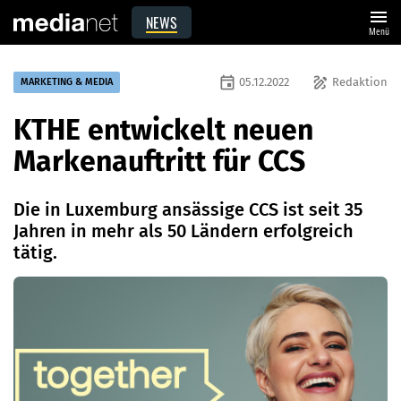
menu
NEWS
Menü
event
draw
05.12.2022
Redaktion
MARKETING & MEDIA
KTHE entwickelt neuen
Markenauftritt für CCS
Die in Luxemburg ansässige CCS ist seit 35
Jahren in mehr als 50 Ländern erfolgreich
tätig.