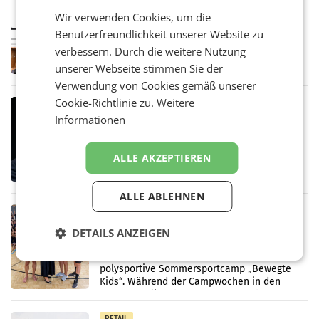
Pilnacek-U-Ausschuss - Presserat
Wir verwenden Cookies, um die
fordert sensible Berichterstattung
Benutzerfreundlichkeit unserer Website zu
WIEN Der Presserat fordert Medienvertreter
verbessern. Durch die weitere Nutzung
dazu auf, im U-Ausschuss zu den
Ermittlungen rund um das Ableben des Ex-
unserer Webseite stimmen Sie der
Sektionschefs im Justizministerium, Christian
Verwendung von Cookies gemäß unserer
Pilnacek, auf sensible
Cookie-Richtlinie zu.
Weitere
MARKETING & MEDIA
Informationen
Stiftungsrat Lederer wehrt sich in
den SN gegen Vorwürfe
Mehrere Themen beschäftigen derzeit den
ALLE AKZEPTIEREN
ORF. Am Dienstag soll im Stiftungsrat über
die vom neuen ORF-Chef Clemens Pig
vorgeschlagenen Besetzungen für die
ALLE ABLEHNEN
Direktionen abgestimmt werden.
RETAIL
Bipa unterstützt Bewegte Kids
DETAILS ANZEIGEN
Sommercamps im Osten Österreichs
Bereits zum zweiten Mal begleitet Bipa das
polysportive Sommersportcamp „Bewegte
Kids“. Während der Campwochen in den
Monaten Juli und August versorgt das
Unternehmen Kinder sowie
RETAIL