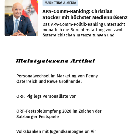
Grafenegg
MARKETING & MEDIA
APA-Comm-Ranking: Christian
Stocker mit höchster Medienpräsenz
im Juli
Das APA-Comm-Politik-Ranking untersucht
monatlich die Berichterstattung von zwölf
österreichischen Tageszeitungen und
analysiert, welche Politikerinnen und
Politiker Österreichs die
Meistgelesene Artikel
Personalwechsel im Marketing von Penny
Österreich und Rewe Großhandel
ORF: Pig legt Personalliste vor
ORF-Festspielempfang 2026 im Zeichen der
Salzburger Festspiele
Volksbanken mit Jugendkampagne on Air