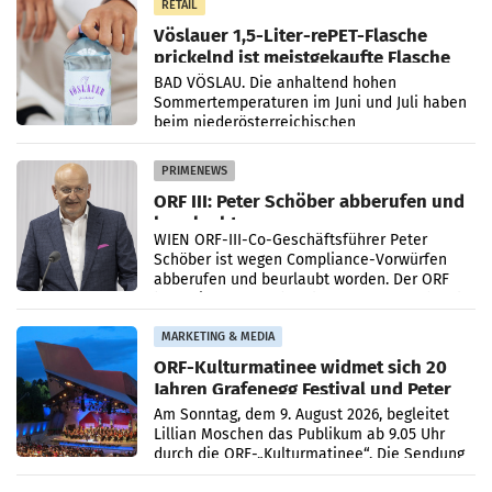
RETAIL
Vöslauer 1,5-Liter-rePET-Flasche
prickelnd ist meistgekaufte Flasche
Österreichs
BAD VÖSLAU. Die anhaltend hohen
Sommertemperaturen im Juni und Juli haben
beim niederösterreichischen
Getränkehersteller Vöslauer zu deutlichen
Absatzzuwächsen geführt. Während
PRIMENEWS
ORF III: Peter Schöber abberufen und
beurlaubt
WIEN ORF-III-Co-Geschäftsführer Peter
Schöber ist wegen Compliance-Vorwürfen
abberufen und beurlaubt worden. Der ORF
bestätigte gegenüber der APA entsprechende
Medienberichte.
MARKETING & MEDIA
ORF-Kulturmatinee widmet sich 20
Jahren Grafenegg Festival und Peter
Simonischek
Am Sonntag, dem 9. August 2026, begleitet
Lillian Moschen das Publikum ab 9.05 Uhr
durch die ORF-„Kulturmatinee“. Die Sendung
startet mit der Dokumentation „20 Jahre