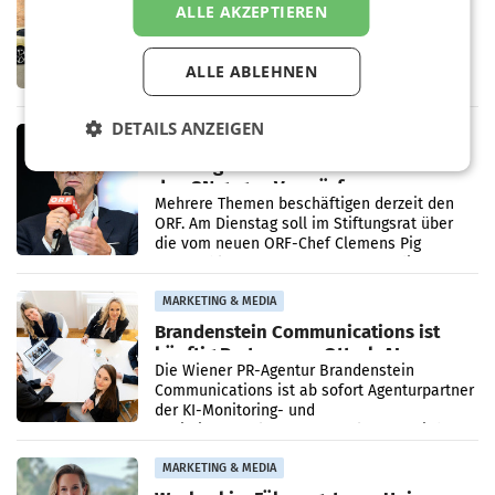
ALLE AKZEPTIEREN
verdoppelt Auslieferungen und
überschreitet die 100.000er-Marke
– Im Juli 2026 erreichte Leapmotor einen
wichtigen Meilenstein und lieferte weltweit
ALLE ABLEHNEN
101.267 Fahrzeuge aus, womit sich das
Ergebnis gegenüber Juli 2025 mehr als
verdoppelte (+102
DETAILS ANZEIGEN
MARKETING & MEDIA
Stiftungsrat Lederer wehrt sich in
den SN gegen Vorwürfe
Mehrere Themen beschäftigen derzeit den
ORF. Am Dienstag soll im Stiftungsrat über
die vom neuen ORF-Chef Clemens Pig
vorgeschlagenen Besetzungen für die
Direktionen abgestimmt werden.
MARKETING & MEDIA
Brandenstein Communications ist
künftig Partner von OtterlyAI
Die Wiener PR-Agentur Brandenstein
Communications ist ab sofort Agenturpartner
der KI-Monitoring- und
Optimierungsplattform OtterlyAI. Damit baut
die Agentur ihr Leistungsportfolio
MARKETING & MEDIA