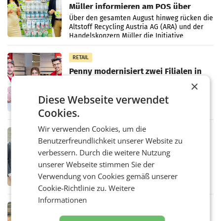
Müller informieren am POS über
Kreislauffähigkeit
Über den gesamten August hinweg rücken die
Altstoff Recycling Austria AG (ARA) und der
Handelskonzern Müller die Initiative
„Kreislauf-Helden“ in allen österreichischen
Müller-Filialen
RETAIL
Penny modernisiert zwei Filialen in
Ober- und Niederösterreich
×
WIENER NEUDORF. – Im Rahmen einer
Diese Webseite verwendet
laufenden Modernisierungsoffensive
erneuert Penny zwei Filialen in Nieder- und
Cookies.
Oberösterreich. Die beiden Standorte liegen
in Haag sowie im rund
Wir verwenden Cookies, um die
RETAIL
Benutzerfreundlichkeit unserer Website zu
Alles bereit für den Wechsel: Jürgen
verbessern. Durch die weitere Nutzung
Albrecht setzt ab 1.1.2027 auf Adeg
WIENER NEUDORF. – Die geplante
unserer Webseite stimmen Sie der
Zusammenarbeit zwischen Adeg und dem
Verwendung von Cookies gemäß unserer
Vorarlberger Kaufmann Jürgen Albrecht ist
Cookie-Richtlinie zu.
Weitere
kartellrechtlich freigegeben: Die
Bundeswettbewerbsbehörde und der
Informationen
Bundeskartellanwalt
MOBILITY BUSINESS
Rekordergebnis im Juli: Leapmotor