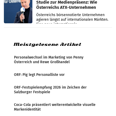
Studie zur Medienpräsenz: Wie
Österreichs ATX-Unternehmen
international wahrgenommen
Österreichs börsennotierte Unternehmen
werden
agieren längst auf internationalen Märkten.
Eine neue internationale
Medienresonanzanalyse untersucht die
weltweite Berichterstattung über
Meistgelesene Artikel
Personalwechsel im Marketing von Penny
Österreich und Rewe Großhandel
ORF: Pig legt Personalliste vor
ORF-Festspielempfang 2026 im Zeichen der
Salzburger Festspiele
Coca-Cola präsentiert weiterentwickelte visuelle
Markenidentität