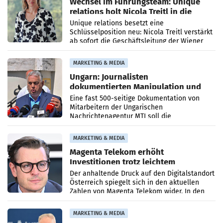
Wechsel im Führungsteam: Unique
relations holt Nicola Treitl in die
Geschäftsleitung
Unique relations besetzt eine
Schlüsselposition neu: Nicola Treitl verstärkt
ab sofort die Geschäftsleitung der Wiener
PR-Agentur an der Seite von Josef Kalina und
Anna Kalina-Mahr.
MARKETING & MEDIA
Ungarn: Journalisten
dokumentierten Manipulation und
Zensur
Eine fast 500-seitige Dokumentation von
Mitarbeitern der Ungarischen
Nachrichtenagentur MTI soll die
systematische Nachrichten-Manipulation und
Zensur bei der Agentur während der Zeit
MARKETING & MEDIA
Magenta Telekom erhöht
Investitionen trotz leichtem
Umsatzrückgang
Der anhaltende Druck auf den Digitalstandort
Österreich spiegelt sich in den aktuellen
Zahlen von Magenta Telekom wider. In den
ersten sechs Monaten des laufenden Jahres
verzeichnete
MARKETING & MEDIA