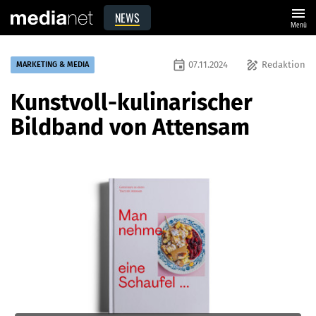
menu
NEWS
Menü
event
draw
07.11.2024
Redaktion
MARKETING & MEDIA
Kunstvoll-kulinarischer
Bildband von Attensam