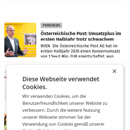
PRIMENEWS
Österreichische Post: Umsatzplus im
ersten Halbjahr trotz schwachem
Briefgeschäft
WIEN Die Österreichische Post AG hat im
ersten Halbjahr 2026 einen Konzernumsatz
von 1.544,0 Mio. EUR erwirtschaftet, was
einem Plus von 3,8 Prozent gegenüber dem
Vergleichszeitraum
×
MARKETING & MEDIA
ProSiebenSat.1 spart und macht
Diese Webseite verwendet
überraschend viel Gewinn
Cookies.
UNTERFÖHRING/MAILAND/AMSTERDAM. Der
Fernsehkonzern ProSiebenSat.1 hat im
Wir verwenden Cookies, um die
Frühjahr dank Kostensenkungen operativ
Benutzerfreundlichkeit unserer Website zu
wieder Gewinn gemacht und die
Markterwartung deutlich übertroffen.
verbessern. Durch die weitere Nutzung
RETAIL
unserer Webseite stimmen Sie der
Eine Bühne für Zirkularität: ARA und
Verwendung von Cookies gemäß unserer
Müller informieren am POS über