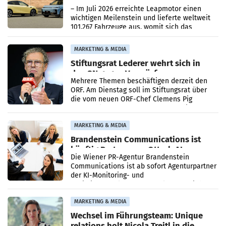
überschreitet die 100.000er-Marke
– Im Juli 2026 erreichte Leapmotor einen
wichtigen Meilenstein und lieferte weltweit
101.267 Fahrzeuge aus, womit sich das
Ergebnis gegenüber Juli 2025 mehr als
verdoppelte (+102
MARKETING & MEDIA
Stiftungsrat Lederer wehrt sich in
den SN gegen Vorwürfe
Mehrere Themen beschäftigen derzeit den
ORF. Am Dienstag soll im Stiftungsrat über
die vom neuen ORF-Chef Clemens Pig
vorgeschlagenen Besetzungen für die
Direktionen abgestimmt werden.
MARKETING & MEDIA
Brandenstein Communications ist
künftig Partner von OtterlyAI
Die Wiener PR-Agentur Brandenstein
Communications ist ab sofort Agenturpartner
der KI-Monitoring- und
Optimierungsplattform OtterlyAI. Damit baut
die Agentur ihr Leistungsportfolio
MARKETING & MEDIA
Wechsel im Führungsteam: Unique
relations holt Nicola Treitl in die