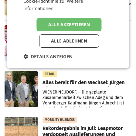
Cookie-Richtlinie zu.
Weitere
Kreislauffähigkeit
Über den gesamten August hinweg rücken die
Informationen
Altstoff Recycling Austria AG (ARA) und der
Handelskonzern Müller die Initiative
„Kreislauf-Helden“ in allen österreichischen
ALLE AKZEPTIEREN
Müller-Filialen
RETAIL
Penny modernisiert zwei Filialen in
ALLE ABLEHNEN
Ober- und Niederösterreich
WIENER NEUDORF. – Im Rahmen einer
laufenden Modernisierungsoffensive
DETAILS ANZEIGEN
erneuert Penny zwei Filialen in Nieder- und
Oberösterreich. Die beiden Standorte liegen
in Haag sowie im rund
RETAIL
Alles bereit für den Wechsel: Jürgen
Albrecht setzt ab 1.1.2027 auf Adeg
WIENER NEUDORF. – Die geplante
Zusammenarbeit zwischen Adeg und dem
Vorarlberger Kaufmann Jürgen Albrecht ist
kartellrechtlich freigegeben: Die
Bundeswettbewerbsbehörde und der
Bundeskartellanwalt
MOBILITY BUSINESS
Rekordergebnis im Juli: Leapmotor
verdoppelt Auslieferungen und