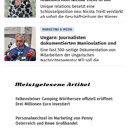
Geschäftsleitung
Unique relations besetzt eine
Schlüsselposition neu: Nicola Treitl verstärkt
ab sofort die Geschäftsleitung der Wiener
PR-Agentur an der Seite von Josef Kalina und
Anna Kalina-Mahr.
MARKETING & MEDIA
Ungarn: Journalisten
dokumentierten Manipulation und
Zensur
Eine fast 500-seitige Dokumentation von
Mitarbeitern der Ungarischen
Nachrichtenagentur MTI soll die
systematische Nachrichten-Manipulation und
Zensur bei der Agentur während der Zeit
Meistgelesene Artikel
Falkensteiner Camping Wörthersee offiziell eröffnet:
Drei Millionen Euro investiert
Personalwechsel im Marketing von Penny
Österreich und Rewe Großhandel