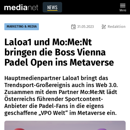
menu
NEWS
Menü
event
draw
31.05.2023
Redaktion
MARKETING & MEDIA
Laloa1 und Mo:Me:Nt
bringen die Boss Vienna
Padel Open ins Metaverse
Hauptmedienpartner Laloa1 bringt das
Trendsport-Großereignis auch ins Web 3.0.
Zusammen mit dem Partner Mo:Me:Nt lädt
Österreichs führender Sportcontent-
Anbieter die Padel-Fans in die eigens
geschaffene „VPO Welt“ im Metaverse ein.