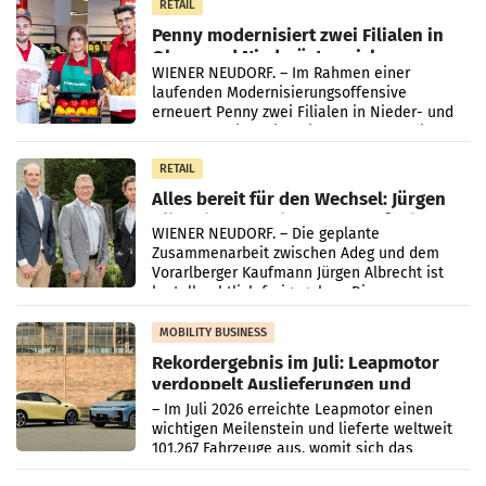
RETAIL
Penny modernisiert zwei Filialen in
Ober- und Niederösterreich
WIENER NEUDORF. – Im Rahmen einer
laufenden Modernisierungsoffensive
erneuert Penny zwei Filialen in Nieder- und
Oberösterreich. Die beiden Standorte liegen
in Haag sowie im rund
RETAIL
Alles bereit für den Wechsel: Jürgen
Albrecht setzt ab 1.1.2027 auf Adeg
WIENER NEUDORF. – Die geplante
Zusammenarbeit zwischen Adeg und dem
Vorarlberger Kaufmann Jürgen Albrecht ist
kartellrechtlich freigegeben: Die
Bundeswettbewerbsbehörde und der
Bundeskartellanwalt
MOBILITY BUSINESS
Rekordergebnis im Juli: Leapmotor
verdoppelt Auslieferungen und
überschreitet die 100.000er-Marke
– Im Juli 2026 erreichte Leapmotor einen
wichtigen Meilenstein und lieferte weltweit
101.267 Fahrzeuge aus, womit sich das
Ergebnis gegenüber Juli 2025 mehr als