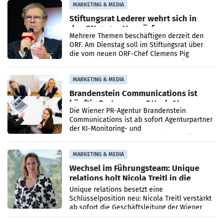
verdoppelte (+102
MARKETING & MEDIA
Stiftungsrat Lederer wehrt sich in
den SN gegen Vorwürfe
Mehrere Themen beschäftigen derzeit den
ORF. Am Dienstag soll im Stiftungsrat über
die vom neuen ORF-Chef Clemens Pig
vorgeschlagenen Besetzungen für die
Direktionen abgestimmt werden.
MARKETING & MEDIA
Brandenstein Communications ist
künftig Partner von OtterlyAI
Die Wiener PR-Agentur Brandenstein
Communications ist ab sofort Agenturpartner
der KI-Monitoring- und
Optimierungsplattform OtterlyAI. Damit baut
die Agentur ihr Leistungsportfolio
MARKETING & MEDIA
Wechsel im Führungsteam: Unique
relations holt Nicola Treitl in die
Geschäftsleitung
Unique relations besetzt eine
Schlüsselposition neu: Nicola Treitl verstärkt
ab sofort die Geschäftsleitung der Wiener
PR-Agentur an der Seite von Josef Kalina und