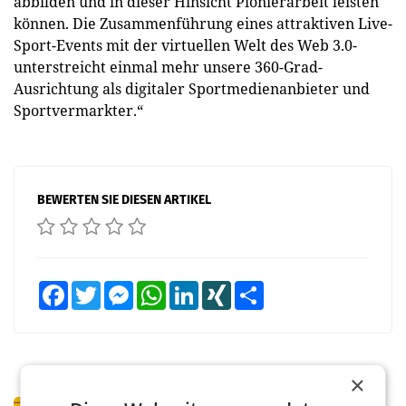
abbilden und in dieser Hinsicht Pionierarbeit leisten
können. Die Zusammenführung eines attraktiven Live-
Sport-Events mit der virtuellen Welt des Web 3.0-
unterstreicht einmal mehr unsere 360-Grad-
Ausrichtung als digitaler Sportmedienanbieter und
Sportvermarkter.“
BEWERTEN SIE DIESEN ARTIKEL
Facebook
Twitter
Messenger
WhatsApp
LinkedIn
XING
Teilen
×
PRIMENEWS