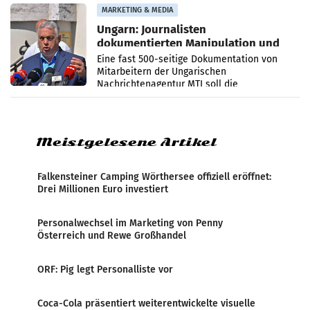
Anna Kalina-Mahr.
MARKETING & MEDIA
Ungarn: Journalisten
dokumentierten Manipulation und
Zensur
Eine fast 500-seitige Dokumentation von
Mitarbeitern der Ungarischen
Nachrichtenagentur MTI soll die
systematische Nachrichten-Manipulation und
Zensur bei der Agentur während der Zeit
Meistgelesene Artikel
Falkensteiner Camping Wörthersee offiziell eröffnet:
Drei Millionen Euro investiert
Personalwechsel im Marketing von Penny
Österreich und Rewe Großhandel
ORF: Pig legt Personalliste vor
Coca-Cola präsentiert weiterentwickelte visuelle