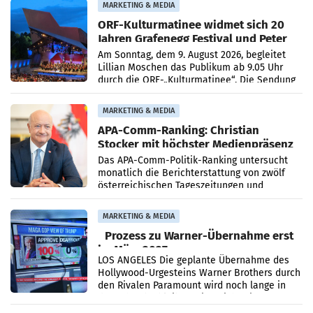
MARKETING & MEDIA
ORF-Kulturmatinee widmet sich 20
Jahren Grafenegg Festival und Peter
Simonischek
Am Sonntag, dem 9. August 2026, begleitet
Lillian Moschen das Publikum ab 9.05 Uhr
durch die ORF-„Kulturmatinee“. Die Sendung
startet mit der Dokumentation „20 Jahre
Grafenegg
MARKETING & MEDIA
APA-Comm-Ranking: Christian
Stocker mit höchster Medienpräsenz
im Juli
Das APA-Comm-Politik-Ranking untersucht
monatlich die Berichterstattung von zwölf
österreichischen Tageszeitungen und
analysiert, welche Politikerinnen und
Politiker Österreichs die
MARKETING & MEDIA
Prozess zu Warner-Übernahme erst
im März 2027
LOS ANGELES Die geplante Übernahme des
Hollywood-Urgesteins Warner Brothers durch
den Rivalen Paramount wird noch lange in
der Schwebe bleiben. Eine Richterin setzte
den Prozess zu