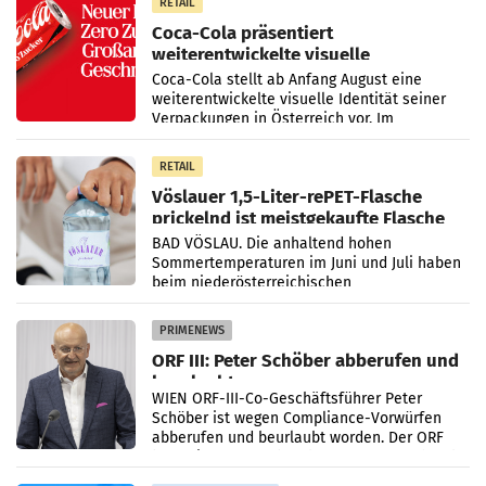
RETAIL
Coca-Cola präsentiert
weiterentwickelte visuelle
Markenidentität
Coca-Cola stellt ab Anfang August eine
weiterentwickelte visuelle Identität seiner
Verpackungen in Österreich vor. Im
Mittelpunkt des Redesigns stehen zentrale
Gestaltungselemente
RETAIL
Vöslauer 1,5-Liter-rePET-Flasche
prickelnd ist meistgekaufte Flasche
Österreichs
BAD VÖSLAU. Die anhaltend hohen
Sommertemperaturen im Juni und Juli haben
beim niederösterreichischen
Getränkehersteller Vöslauer zu deutlichen
Absatzzuwächsen geführt. Während
PRIMENEWS
ORF III: Peter Schöber abberufen und
beurlaubt
WIEN ORF-III-Co-Geschäftsführer Peter
Schöber ist wegen Compliance-Vorwürfen
abberufen und beurlaubt worden. Der ORF
bestätigte gegenüber der APA entsprechende
Medienberichte.