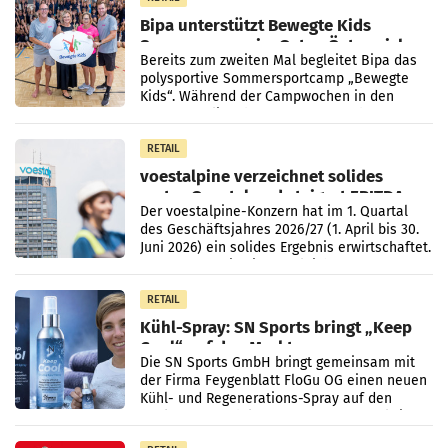
Bipa unterstützt Bewegte Kids
Sommercamps im Osten Österreichs
Bereits zum zweiten Mal begleitet Bipa das
polysportive Sommersportcamp „Bewegte
Kids“. Während der Campwochen in den
Monaten Juli und August versorgt das
Unternehmen Kinder sowie
RETAIL
voestalpine verzeichnet solides
erstes Quartal und steigert EBITDA
Der voestalpine-Konzern hat im 1. Quartal
des Geschäftsjahres 2026/27 (1. April bis 30.
Juni 2026) ein solides Ergebnis erwirtschaftet.
Der Umsatz stieg im Vergleich zur
Vorjahresperiode
RETAIL
Kühl-Spray: SN Sports bringt „Keep
Cool“ auf den Markt
Die SN Sports GmbH bringt gemeinsam mit
der Firma Feygenblatt FloGu OG einen neuen
Kühl- und Regenerations-Spray auf den
Markt. Das Produkt namens „Keep Cool“ ist zu
100 Prozent