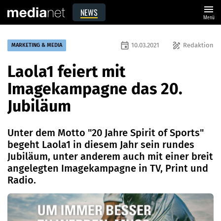
menu
NEWS
Menü
event
draw
10.03.2021
Redaktion
MARKETING & MEDIA
Laola1 feiert mit
Imagekampagne das 20.
Jubiläum
Unter dem Motto "20 Jahre Spirit of Sports"
begeht Laola1 in diesem Jahr sein rundes
Jubiläum, unter anderem auch mit einer breit
angelegten Imagekampagne in TV, Print und
Radio.