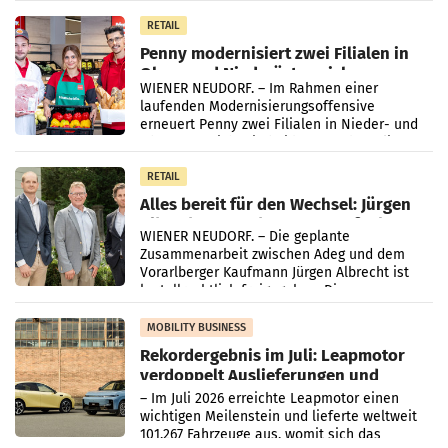
Müller-Filialen
RETAIL
Penny modernisiert zwei Filialen in
Ober- und Niederösterreich
WIENER NEUDORF. – Im Rahmen einer
laufenden Modernisierungsoffensive
erneuert Penny zwei Filialen in Nieder- und
Oberösterreich. Die beiden Standorte liegen
in Haag sowie im rund
RETAIL
Alles bereit für den Wechsel: Jürgen
Albrecht setzt ab 1.1.2027 auf Adeg
WIENER NEUDORF. – Die geplante
Zusammenarbeit zwischen Adeg und dem
Vorarlberger Kaufmann Jürgen Albrecht ist
kartellrechtlich freigegeben: Die
Bundeswettbewerbsbehörde und der
Bundeskartellanwalt
MOBILITY BUSINESS
Rekordergebnis im Juli: Leapmotor
verdoppelt Auslieferungen und
überschreitet die 100.000er-Marke
– Im Juli 2026 erreichte Leapmotor einen
wichtigen Meilenstein und lieferte weltweit
101.267 Fahrzeuge aus, womit sich das