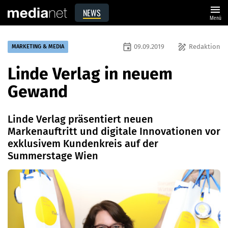
menu
NEWS
Menü
event
draw
09.09.2019
Redaktion
MARKETING & MEDIA
Linde Verlag in neuem
Gewand
Linde Verlag präsentiert neuen
Markenauftritt und digitale Innovationen vor
exklusivem Kundenkreis auf der
Summerstage Wien