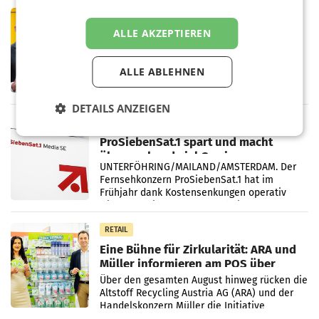
PRIMENEWS
ALLE AKZEPTIEREN
Österreichische Post: Umsatzplus im
ersten Halbjahr trotz schwachem
Briefgeschäft
WIEN Die Österreichische Post AG hat im
ALLE ABLEHNEN
ersten Halbjahr 2026 einen Konzernumsatz
von 1.544,0 Mio. EUR erwirtschaftet, was
einem Plus von 3,8 Prozent gegenüber dem
DETAILS ANZEIGEN
Vergleichszeitraum
MARKETING & MEDIA
ProSiebenSat.1 spart und macht
überraschend viel Gewinn
UNTERFÖHRING/MAILAND/AMSTERDAM. Der
Fernsehkonzern ProSiebenSat.1 hat im
Frühjahr dank Kostensenkungen operativ
wieder Gewinn gemacht und die
Markterwartung deutlich übertroffen.
RETAIL
Eine Bühne für Zirkularität: ARA und
Müller informieren am POS über
Kreislauffähigkeit
Über den gesamten August hinweg rücken die
Altstoff Recycling Austria AG (ARA) und der
Handelskonzern Müller die Initiative
„Kreislauf-Helden“ in allen österreichischen