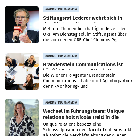
Ergebnis gegenüber Juli 2025 mehr als
verdoppelte (+102
MARKETING & MEDIA
Stiftungsrat Lederer wehrt sich in
den SN gegen Vorwürfe
Mehrere Themen beschäftigen derzeit den
ORF. Am Dienstag soll im Stiftungsrat über
die vom neuen ORF-Chef Clemens Pig
vorgeschlagenen Besetzungen für die
Direktionen abgestimmt werden.
MARKETING & MEDIA
Brandenstein Communications ist
künftig Partner von OtterlyAI
Die Wiener PR-Agentur Brandenstein
Communications ist ab sofort Agenturpartner
der KI-Monitoring- und
Optimierungsplattform OtterlyAI. Damit baut
die Agentur ihr Leistungsportfolio
MARKETING & MEDIA
Wechsel im Führungsteam: Unique
relations holt Nicola Treitl in die
Geschäftsleitung
Unique relations besetzt eine
Schlüsselposition neu: Nicola Treitl verstärkt
ab sofort die Geschäftsleitung der Wiener