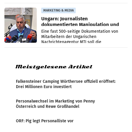
PR-Agentur an der Seite von Josef Kalina und
Anna Kalina-Mahr.
MARKETING & MEDIA
Ungarn: Journalisten
dokumentierten Manipulation und
Zensur
Eine fast 500-seitige Dokumentation von
Mitarbeitern der Ungarischen
Nachrichtenagentur MTI soll die
systematische Nachrichten-Manipulation und
Zensur bei der Agentur während der Zeit
Meistgelesene Artikel
Falkensteiner Camping Wörthersee offiziell eröffnet:
Drei Millionen Euro investiert
Personalwechsel im Marketing von Penny
Österreich und Rewe Großhandel
ORF: Pig legt Personalliste vor