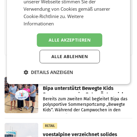
unserer Webseite stimmen Sie der
Verwendung von Cookies gemäß unserer
BEWERTEN SIE DIESEN ARTIKEL
Cookie-Richtlinie zu.
Weitere
Informationen
ALLE AKZEPTIEREN
Facebook
Twitter
Messenger
WhatsApp
LinkedIn
XING
Teilen
ALLE ABLEHNEN
DETAILS ANZEIGEN
RETAIL
Bipa unterstützt Bewegte Kids
Sommercamps im Osten Österreichs
Bereits zum zweiten Mal begleitet Bipa das
polysportive Sommersportcamp „Bewegte
Kids“. Während der Campwochen in den
Monaten Juli und August versorgt das
Unternehmen Kinder sowie
RETAIL
voestalpine verzeichnet solides