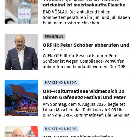
prickelnd ist meistgekaufte Flasche
Österreichs
BAD VÖSLAU. Die anhaltend hohen
Sommertemperaturen im Juni und Juli haben
beim niederösterreichischen
Getränkehersteller Vöslauer zu deutlichen
Absatzzuwächsen geführt. Während
PRIMENEWS
ORF III: Peter Schöber abberufen und
beurlaubt
WIEN ORF-III-Co-Geschäftsführer Peter
Schöber ist wegen Compliance-Vorwürfen
abberufen und beurlaubt worden. Der ORF
bestätigte gegenüber der APA entsprechende
Medienberichte.
MARKETING & MEDIA
ORF-Kulturmatinee widmet sich 20
Jahren Grafenegg Festival und Peter
Simonischek
Am Sonntag, dem 9. August 2026, begleitet
Lillian Moschen das Publikum ab 9.05 Uhr
durch die ORF-„Kulturmatinee“. Die Sendung
startet mit der Dokumentation „20 Jahre
Grafenegg
MARKETING & MEDIA