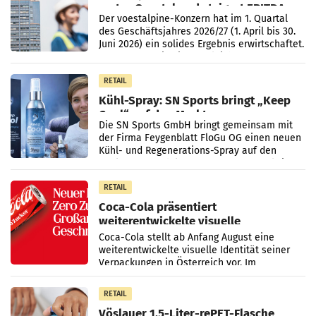
erstes Quartal und steigert EBITDA
Der voestalpine-Konzern hat im 1. Quartal
des Geschäftsjahres 2026/27 (1. April bis 30.
Juni 2026) ein solides Ergebnis erwirtschaftet.
Der Umsatz stieg im Vergleich zur
Vorjahresperiode
RETAIL
Kühl-Spray: SN Sports bringt „Keep
Cool“ auf den Markt
Die SN Sports GmbH bringt gemeinsam mit
der Firma Feygenblatt FloGu OG einen neuen
Kühl- und Regenerations-Spray auf den
Markt. Das Produkt namens „Keep Cool“ ist zu
100 Prozent
RETAIL
Coca-Cola präsentiert
weiterentwickelte visuelle
Markenidentität
Coca-Cola stellt ab Anfang August eine
weiterentwickelte visuelle Identität seiner
Verpackungen in Österreich vor. Im
Mittelpunkt des Redesigns stehen zentrale
Gestaltungselemente
RETAIL
Vöslauer 1,5-Liter-rePET-Flasche