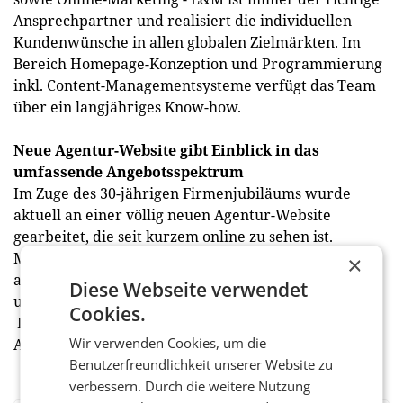
Ansprechpartner und realisiert die individuellen
Kundenwünsche in allen globalen Zielmärkten. Im
Bereich Homepage-Konzeption und Programmierung
inkl. Content-Managementsysteme verfügt das Team
über ein langjähriges Know-how.
Neue Agentur-Website gibt Einblick in das
umfassende Angebotsspektrum
Im Zuge des 30-jährigen Firmenjubiläums wurde
aktuell an einer völlig neuen Agentur-Website
gearbeitet, die seit kurzem online zu sehen ist.
Machen auch Sie sich ein Bild über die
×
außergewöhnliche Leistungsstärke der Agentur L&M
Diese Webseite verwendet
und besuchen Sie die neue Homepage
www.lum.at
Cookies.
Das Agenturteam freut sich schon jetzt auf Ihre
Wir verwenden Cookies, um die
Anfrage.
Benutzerfreundlichkeit unserer Website zu
verbessern. Durch die weitere Nutzung