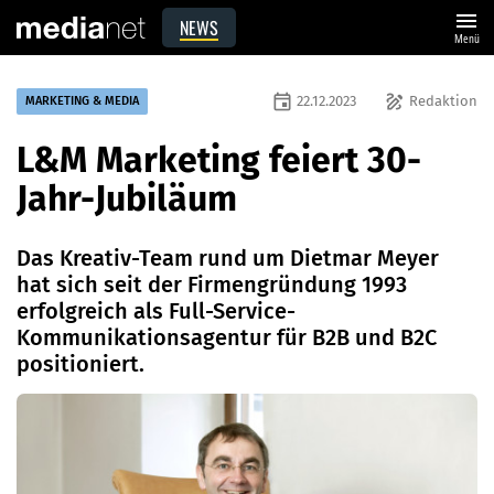
menu
NEWS
Menü
event
draw
22.12.2023
Redaktion
MARKETING & MEDIA
L&M Marketing feiert 30-
Jahr-Jubiläum
Das Kreativ-Team rund um Dietmar Meyer
hat sich seit der Firmengründung 1993
erfolgreich als Full-Service-
Kommunikationsagentur für B2B und B2C
positioniert.