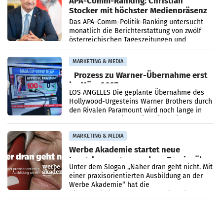
APA-Comm-Ranking: Christian
Stocker mit höchster Medienpräsenz
im Juli
Das APA-Comm-Politik-Ranking untersucht
monatlich die Berichterstattung von zwölf
österreichischen Tageszeitungen und
analysiert, welche Politikerinnen und
Politiker Österreichs die
MARKETING & MEDIA
Prozess zu Warner-Übernahme erst
im März 2027
LOS ANGELES Die geplante Übernahme des
Hollywood-Urgesteins Warner Brothers durch
den Rivalen Paramount wird noch lange in
der Schwebe bleiben. Eine Richterin setzte
den Prozess zu
MARKETING & MEDIA
Werbe Akademie startet neue
Imagekampagne rund um Praxisnähe
Unter dem Slogan „Näher dran geht nicht. Mit
einer praxisorientierten Ausbildung an der
Werbe Akademie“ hat die
Bildungseinrichtung des WIFI Wien eine neue
Imagekampagne gestartet.