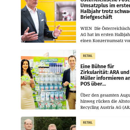
Umsatzplus im erste
Halbjahr trotz schw
Briefgeschäft
WIEN Die Österreichisch
AG hat im ersten Halbja
einen Konzernumsatz vo
1.544,0 Mio. EUR
erwirtschaftet, was eine
RETAIL
von 3,8 Prozent gegenüb
dem Vergleichszeitraum
Eine Bühne für
Zirkularität: ARA und
Müller informieren a
POS über
Kreislauffähigkeit
Über den gesamten Augu
hinweg rücken die Altsto
Recycling Austria AG (AR
und der Handelskonzern
Müller die Initiative „Krei
RETAIL
Helden“ in allen