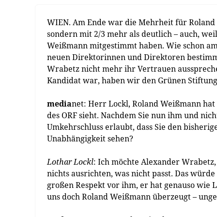
WIEN. Am Ende war die Mehrheit für Roland 
sondern mit 2/3 mehr als deutlich – auch, wei
Weißmann mitgestimmt haben. Wie schon am W
neuen Direktorinnen und Direktoren bestim
Wrabetz nicht mehr ihr Vertrauen aussprech
Kandidat war, haben wir den Grünen Stiftungs
media
net: Herr Lockl, Roland Weißmann hat g
des ORF sieht. Nachdem Sie nun ihm und nic
Umkehrschluss erlaubt, dass Sie den bisherige
Unabhängigkeit sehen?
Lothar Lockl
: Ich möchte Alexander Wrabetz, 
nichts ausrichten, was nicht passt. Das würde
großen Respekt vor ihm, er hat genauso wie L
uns doch Roland Weißmann überzeugt – ungeac