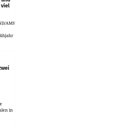
viel
ND/AMSTERDAM.
rühjahr
h
zwei
e
alen in
ich.
gen in