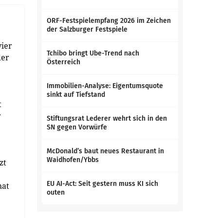
ORF-Festspielempfang 2026 im Zeichen
der Salzburger Festspiele
vier
Tchibo bringt Ube-Trend nach
der
Österreich
Immobilien-Analyse: Eigentumsquote
sinkt auf Tiefstand
t
r
Stiftungsrat Lederer wehrt sich in den
SN gegen Vorwürfe
McDonald’s baut neues Restaurant in
Waidhofen/Ybbs
zt
EU AI-Act: Seit gestern muss KI sich
hat
outen