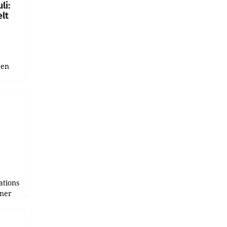
li:
lt
gen
uge
bnis
r als
tions
tner
e