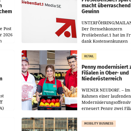
n
macht überraschend 
achem
Gewinn
UNTERFÖHRING/MAILA
e Post
Der Fernsehkonzern
hr 2026
ProSiebenSat.1 hat im F
n
dank Kostensenkungen
operativ wieder Gewinn
m Plus
gemacht und die
RETAIL
er
Markterwartung deutlic
übertroffen.
Penny modernisiert 
Filialen in Ober- und
m
Niederösterreich
WIENER NEUDORF. – Im
st
Rahmen einer laufenden
ff
Modernisierungsoffensiv
A)
erneuert Penny zwei Fili
Nieder- und Oberösterre
slauf-
Die beiden Standorte lie
MOBILITY BUSINESS
Haag sowie im rund