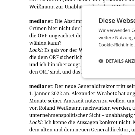
Weißmann zur Unabhängigkeit des ORF für uns
Diese Webse
media
net: Die Abstimmung fand aber trotzdem 
Grünen hier nicht der Kritik aus, wieder ein
Wir verwenden Co
die ÖVP ungeachtet der Sachlage einen Wechs
weitere Nutzung 
wählen kann?
Cookie-Richtlinie
Lockl
: Es gab vor der Wahl viele Punzierend
die dem ORF sicherlich nicht gutgetan haben. 
DETAILS ANZ
und ich bin überzeugt, dass wir einen Genera
den ORF sind, und das hat für uns den Aussch
media
net: Der neue Generaldirektor tritt se
1. Jänner 2022 an. Alexander Wrabetz hat an
Monate seiner Amtszeit nutzen zu wollen, um 
von Roland Weißmann nachwirken werden, tref
unternehmenspolitischer Sicht – unabhängig
Lockl
: Ich kenne die Aussagen konkret nicht. 
dem alten und dem neuen Generaldirektor, und