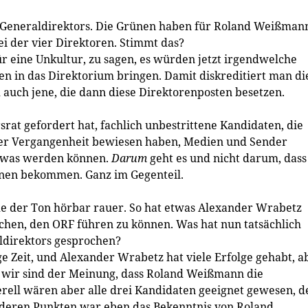
 Generaldirektors. Die Grünen haben für Roland Weißman
 der vier Direktoren. Stimmt das?
für eine Unkultur, zu sagen, es würden jetzt irgendwelche
n in das Direktorium bringen. Damit diskreditiert man di
 auch jene, die dann diese Direktorenposten besetzen.
srat gefordert hat, fachlich unbestrittene Kandidaten, die
 der Vergangenheit bewiesen haben, Medien und Sender
etwas werden können.
Darum
geht es und nicht darum, dass
nen bekommen. Ganz im Gegenteil.
 der Ton hörbar rauer. So hat etwas Alexander Wrabetz
hen, den ORF führen zu können. Was hat nun tatsächlich
ldirektors gesprochen?
nge Zeit, und Alexander Wrabetz hat viele Erfolge gehabt, a
d wir sind der Meinung, dass Roland Weißmann die
rell wären aber alle drei Kandidaten geeignet gewesen, d
deren Punkten war eben das Bekenntnis von Roland