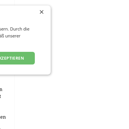
×
s
sern. Durch die
heit
äß unserer
,
et,
KZEPTIEREN
ür
en
t
hen