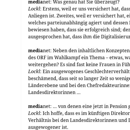
media
net: Was genau hat Sie überzeugt?
Lockl
: Erstens, weil er uns versichert hat, d
Anliegen ist. Zweites, weil er versichert hat,
welches parteiunabhängig agiert und dessen 
bewiesen haben, dass sie erfolgreich sind; de
ausgesprochen hat, dass ihm die Digitalisierun
media
net: Neben den inhaltlichen Konzepten
des ORF im Wahlkampf ein Thema – etwas, was 
weitergehen? Es sind fast keine Frauen in Füh
Lockl
: Ein ausgewogenes Geschlechterverhältni
beschämend, dass seit so langer Zeit so wenig
Länderebene und bei den Chefredakteurinnen
Landesdirektorinnen …
media
net: … von denen eine jetzt in Pension 
Lockl
: Ich hoffe, dass es im künftigen Direkt
Verhältnis bei den Landesdirektorinnen und D
ausgewogener ist.