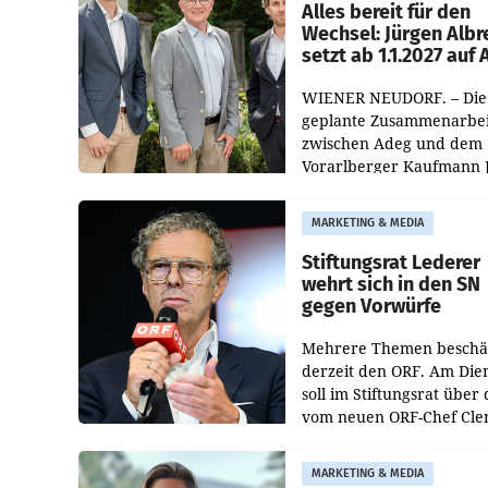
österreichischen Müller-F
Alles bereit für den
Wechsel: Jürgen Albr
setzt ab 1.1.2027 auf
WIENER NEUDORF. – Die
geplante Zusammenarbei
zwischen Adeg und dem
Vorarlberger Kaufmann 
Albrecht ist kartellrechtl
freigegeben: Die
MARKETING & MEDIA
Bundeswettbewerbsbeh
und der Bundeskartellan
Stiftungsrat Lederer
wehrt sich in den SN
gegen Vorwürfe
Mehrere Themen beschä
derzeit den ORF. Am Die
soll im Stiftungsrat über 
vom neuen ORF-Chef Cl
Pig vorgeschlagenen
Besetzungen für die
MARKETING & MEDIA
Direktionen abgestimmt