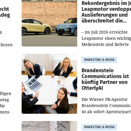
ilialen
Rekordergebnis im Ju
echt
Leapmotor verdoppe
 Adeg
Auslieferungen und
überschreitet die
100.000er-Marke
– Im Juli 2026 erreichte
t
Leapmotor einen wichti
Meilenstein und lieferte
Jürgen
weltweit 101.267 Fahrze
ich
aus, womit sich das Erge
MARKETING & MEDIA
gegenüber Juli 2025 meh
örde
verdoppelte (+102
walt
Brandenstein
Communications ist
künftig Partner von
OtterlyAI
ftigen
Die Wiener PR-Agentur
nstag
Brandenstein Communica
die
ist ab sofort Agenturpar
emens
der KI-Monitoring- und
Optimierungsplattform
MARKETING & MEDIA
OtterlyAI. Damit baut di