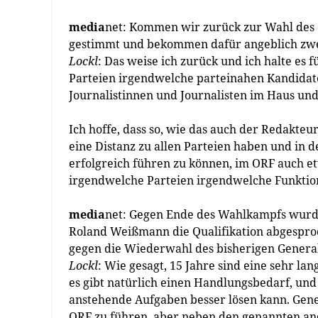
media
net: Kommen wir zurück zur Wahl des
gestimmt und bekommen dafür angeblich zwei
Lockl
: Das weise ich zurück und ich halte es 
Parteien irgendwelche parteinahen Kandidate
Journalistinnen und Journalisten im Haus und
Ich hoffe, dass so, wie das auch der Redakteur
eine Distanz zu allen Parteien haben und in
erfolgreich führen zu können, im ORF auch 
irgendwelche Parteien irgendwelche Funktio
media
net: Gegen Ende des Wahlkampfs wurde
Roland Weißmann die Qualifikation abgesproc
gegen die Wiederwahl des bisherigen Genera
Lockl
: Wie gesagt, 15 Jahre sind eine sehr la
es gibt natürlich einen Handlungsbedarf, un
anstehende Aufgaben besser lösen kann. Gene
ORF zu führen, aber neben den genannten an