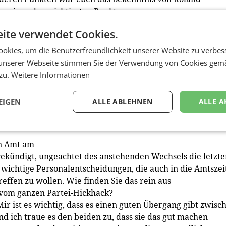
 einer der wichtigsten Punkte.
ite verwendet Cookies.
streng entlang der Koalitionslinie statt. Setzen sich die
mal mit der ÖVP mitgegangen zu sein, obwohl klar war, das
okies, um die Benutzerfreundlichkeit unserer Website zu verbes
el will und ‚ihren' Kandidaten auch mit der eigenen Mehr
unserer Webseite stimmen Sie der Verwendung von Cookies gem
 zu.
Weitere Informationen
e und viele Wortmeldungen vor allem außerhalb des Hauses
Wir als Stiftungsräte sind dem Wohl des Hauses verpflicht
EIGEN
ALLE ABLEHNEN
ALLE A
ldirektor und Direktoren brauchen, die ein starkes Team f
lag gegeben.
in Amt am
gekündigt, ungeachtet des anstehenden Wechsels die letzt
wichtige Personalentscheidungen, die auch in die Amtszei
fen zu wollen. Wie finden Sie das rein aus
 vom ganzen Partei-Hickhack?
Mir ist es wichtig, dass es einen guten Übergang gibt zwisc
 ich traue es den beiden zu, dass sie das gut machen