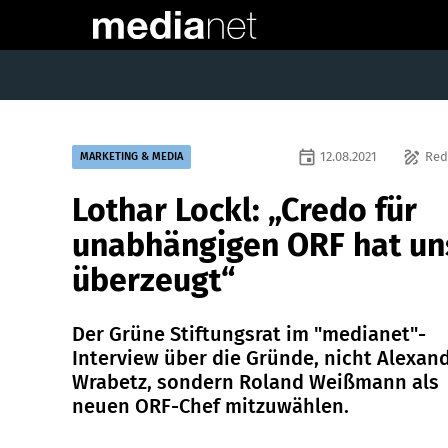
event
draw
12.08.2021
Red
MARKETING & MEDIA
Lothar Lockl: „Credo für
unabhängigen ORF hat un
überzeugt“
Der Grüne Stiftungsrat im "medianet"-
Interview über die Gründe, nicht Alexan
Wrabetz, sondern Roland Weißmann als
neuen ORF-Chef mitzuwählen.