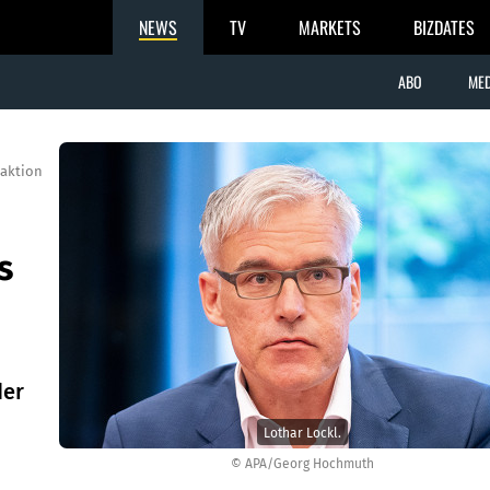
NEWS
TV
MARKETS
BIZDATES
ABO
MED
aktion
s
der
Lothar Lockl.
© APA/Georg Hochmuth