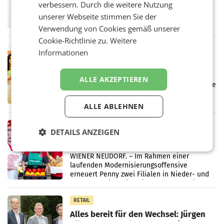
verbessern. Durch die weitere Nutzung
UNTERFÖHRING/MAILAND/AMSTERDAM. Der
Fernsehkonzern ProSiebenSat.1 hat im
unserer Webseite stimmen Sie der
Frühjahr dank Kostensenkungen operativ
Verwendung von Cookies gemäß unserer
wieder Gewinn gemacht und die
Cookie-Richtlinie zu.
Weitere
Markterwartung deutlich übertroffen.
RETAIL
Informationen
Eine Bühne für Zirkularität: ARA und
Müller informieren am POS über
ALLE AKZEPTIEREN
Kreislauffähigkeit
Über den gesamten August hinweg rücken die
Altstoff Recycling Austria AG (ARA) und der
Handelskonzern Müller die Initiative
ALLE ABLEHNEN
„Kreislauf-Helden“ in allen österreichischen
Müller-Filialen
RETAIL
DETAILS ANZEIGEN
Penny modernisiert zwei Filialen in
Ober- und Niederösterreich
WIENER NEUDORF. – Im Rahmen einer
laufenden Modernisierungsoffensive
erneuert Penny zwei Filialen in Nieder- und
Oberösterreich. Die beiden Standorte liegen
in Haag sowie im rund
RETAIL
Alles bereit für den Wechsel: Jürgen