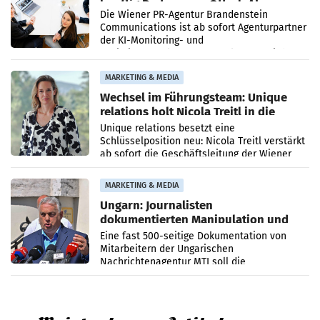
künftig Partner von OtterlyAI
Die Wiener PR-Agentur Brandenstein
Communications ist ab sofort Agenturpartner
der KI-Monitoring- und
Optimierungsplattform OtterlyAI. Damit baut
die Agentur ihr Leistungsportfolio
MARKETING & MEDIA
Wechsel im Führungsteam: Unique
relations holt Nicola Treitl in die
Geschäftsleitung
Unique relations besetzt eine
Schlüsselposition neu: Nicola Treitl verstärkt
ab sofort die Geschäftsleitung der Wiener
PR-Agentur an der Seite von Josef Kalina und
Anna Kalina-Mahr.
MARKETING & MEDIA
Ungarn: Journalisten
dokumentierten Manipulation und
Zensur
Eine fast 500-seitige Dokumentation von
Mitarbeitern der Ungarischen
Nachrichtenagentur MTI soll die
systematische Nachrichten-Manipulation und
Zensur bei der Agentur während der Zeit