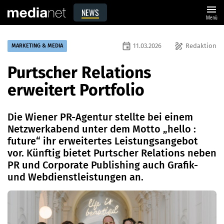
menu
NEWS
Menü
event
draw
11.03.2026
Redaktion
MARKETING & MEDIA
Purtscher Relations
erweitert Portfolio
Die Wiener PR-Agentur stellte bei einem
Netzwerkabend unter dem Motto „hello :
future“ ihr erweitertes Leistungsangebot
vor. Künftig bietet Purtscher Relations neben
PR und Corporate Publishing auch Grafik-
und Webdienstleistungen an.