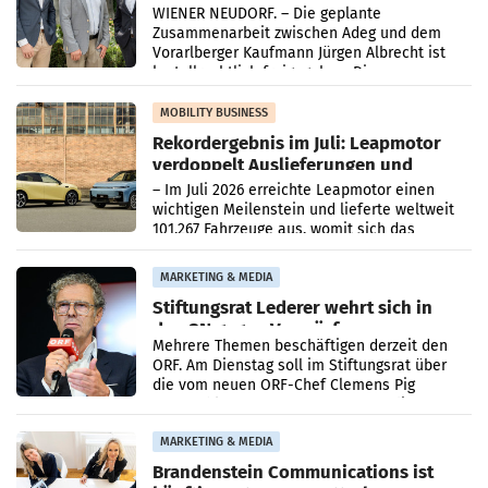
Albrecht setzt ab 1.1.2027 auf Adeg
WIENER NEUDORF. – Die geplante
Zusammenarbeit zwischen Adeg und dem
Vorarlberger Kaufmann Jürgen Albrecht ist
kartellrechtlich freigegeben: Die
Bundeswettbewerbsbehörde und der
Bundeskartellanwalt
MOBILITY BUSINESS
Rekordergebnis im Juli: Leapmotor
verdoppelt Auslieferungen und
überschreitet die 100.000er-Marke
– Im Juli 2026 erreichte Leapmotor einen
wichtigen Meilenstein und lieferte weltweit
101.267 Fahrzeuge aus, womit sich das
Ergebnis gegenüber Juli 2025 mehr als
verdoppelte (+102
MARKETING & MEDIA
Stiftungsrat Lederer wehrt sich in
den SN gegen Vorwürfe
Mehrere Themen beschäftigen derzeit den
ORF. Am Dienstag soll im Stiftungsrat über
die vom neuen ORF-Chef Clemens Pig
vorgeschlagenen Besetzungen für die
Direktionen abgestimmt werden.
MARKETING & MEDIA
Brandenstein Communications ist