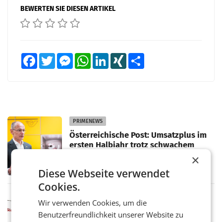
BEWERTEN SIE DIESEN ARTIKEL
Facebook
Twitter
Messenger
WhatsApp
LinkedIn
XING
Teilen
PRIMENEWS
Österreichische Post: Umsatzplus im
ersten Halbjahr trotz schwachem
Briefgeschäft
WIEN Die Österreichische Post AG hat im
×
ersten Halbjahr 2026 einen Konzernumsatz
Diese Webseite verwendet
von 1.544,0 Mio. EUR erwirtschaftet, was
einem Plus von 3,8 Prozent gegenüber dem
Cookies.
Vergleichszeitraum
MARKETING & MEDIA
Wir verwenden Cookies, um die
ProSiebenSat.1 spart und macht
Benutzerfreundlichkeit unserer Website zu
überraschend viel Gewinn