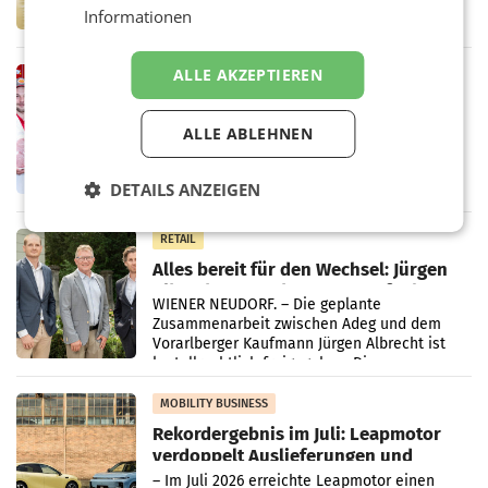
Altstoff Recycling Austria AG (ARA) und der
Informationen
Handelskonzern Müller die Initiative
„Kreislauf-Helden“ in allen österreichischen
Müller-Filialen
ALLE AKZEPTIEREN
RETAIL
Penny modernisiert zwei Filialen in
Ober- und Niederösterreich
ALLE ABLEHNEN
WIENER NEUDORF. – Im Rahmen einer
laufenden Modernisierungsoffensive
erneuert Penny zwei Filialen in Nieder- und
DETAILS ANZEIGEN
Oberösterreich. Die beiden Standorte liegen
in Haag sowie im rund
RETAIL
Alles bereit für den Wechsel: Jürgen
Albrecht setzt ab 1.1.2027 auf Adeg
WIENER NEUDORF. – Die geplante
Zusammenarbeit zwischen Adeg und dem
Vorarlberger Kaufmann Jürgen Albrecht ist
kartellrechtlich freigegeben: Die
Bundeswettbewerbsbehörde und der
Bundeskartellanwalt
MOBILITY BUSINESS
Rekordergebnis im Juli: Leapmotor
verdoppelt Auslieferungen und
überschreitet die 100.000er-Marke
– Im Juli 2026 erreichte Leapmotor einen