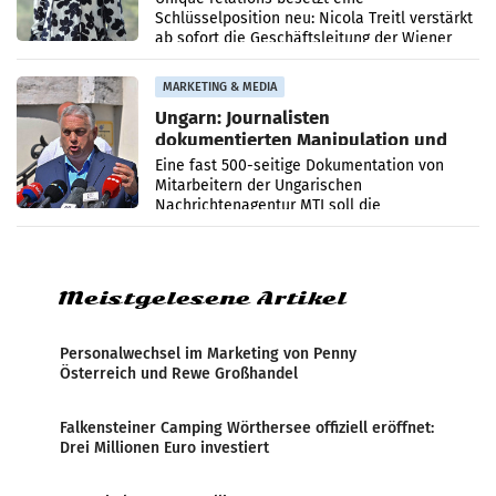
Schlüsselposition neu: Nicola Treitl verstärkt
ab sofort die Geschäftsleitung der Wiener
PR-Agentur an der Seite von Josef Kalina und
Anna Kalina-Mahr.
MARKETING & MEDIA
Ungarn: Journalisten
dokumentierten Manipulation und
Zensur
Eine fast 500-seitige Dokumentation von
Mitarbeitern der Ungarischen
Nachrichtenagentur MTI soll die
systematische Nachrichten-Manipulation und
Zensur bei der Agentur während der Zeit
Meistgelesene Artikel
Personalwechsel im Marketing von Penny
Österreich und Rewe Großhandel
Falkensteiner Camping Wörthersee offiziell eröffnet:
Drei Millionen Euro investiert