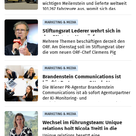
wichtigen Meilenstein und lieferte weltweit
101.267 Fahrzeuge aus, womit sich das
Ergebnis gegenüber Juli 2025 mehr als
verdoppelte (+102
MARKETING & MEDIA
Stiftungsrat Lederer wehrt sich in
den SN gegen Vorwürfe
Mehrere Themen beschäftigen derzeit den
ORF. Am Dienstag soll im Stiftungsrat über
die vom neuen ORF-Chef Clemens Pig
vorgeschlagenen Besetzungen für die
Direktionen abgestimmt werden.
MARKETING & MEDIA
Brandenstein Communications ist
künftig Partner von OtterlyAI
Die Wiener PR-Agentur Brandenstein
Communications ist ab sofort Agenturpartner
der KI-Monitoring- und
Optimierungsplattform OtterlyAI. Damit baut
die Agentur ihr Leistungsportfolio
MARKETING & MEDIA
Wechsel im Führungsteam: Unique
relations holt Nicola Treitl in die
Geschäftsleitung
Unique relations besetzt eine