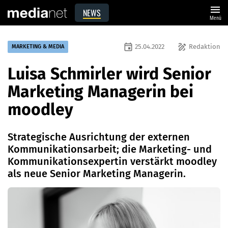
menu
NEWS
Menü
event
draw
25.04.2022
Redaktion
MARKETING & MEDIA
Luisa Schmirler wird Senior
Marketing Managerin bei
moodley
Strategische Ausrichtung der externen
Kommunikationsarbeit; die Marketing- und
Kommunikationsexpertin verstärkt moodley
als neue Senior Marketing Managerin.