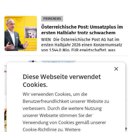
PRIMENEWS
Österreichische Post: Umsatzplus im
ersten Halbjahr trotz schwachem
Briefgeschäft
WIEN Die Österreichische Post AG hat im
ersten Halbjahr 2026 einen Konzernumsatz
von 1.544,0 Mio. EUR erwirtschaftet, was
einem Plus von 3,8 Prozent gegenüber dem
Vergleichszeitraum
MARKETING & MEDIA
×
ProSiebenSat.1 spart und macht
Diese Webseite verwendet
überraschend viel Gewinn
UNTERFÖHRING/MAILAND/AMSTERDAM. Der
Cookies.
Fernsehkonzern ProSiebenSat.1 hat im
Frühjahr dank Kostensenkungen operativ
Wir verwenden Cookies, um die
wieder Gewinn gemacht und die
Benutzerfreundlichkeit unserer Website zu
Markterwartung deutlich übertroffen.
verbessern. Durch die weitere Nutzung
RETAIL
unserer Webseite stimmen Sie der
Eine Bühne für Zirkularität: ARA und
Müller informieren am POS über
Verwendung von Cookies gemäß unserer
Kreislauffähigkeit
Über den gesamten August hinweg rücken die
Cookie-Richtlinie zu.
Weitere