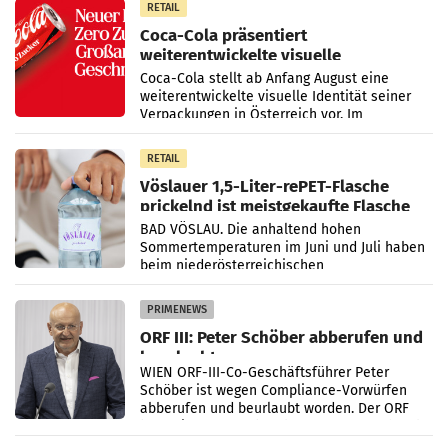
RETAIL
Coca-Cola präsentiert
weiterentwickelte visuelle
Markenidentität
Coca-Cola stellt ab Anfang August eine
weiterentwickelte visuelle Identität seiner
Verpackungen in Österreich vor. Im
Mittelpunkt des Redesigns stehen zentrale
Gestaltungselemente
RETAIL
Vöslauer 1,5-Liter-rePET-Flasche
prickelnd ist meistgekaufte Flasche
Österreichs
BAD VÖSLAU. Die anhaltend hohen
Sommertemperaturen im Juni und Juli haben
beim niederösterreichischen
Getränkehersteller Vöslauer zu deutlichen
Absatzzuwächsen geführt. Während
PRIMENEWS
ORF III: Peter Schöber abberufen und
beurlaubt
WIEN ORF-III-Co-Geschäftsführer Peter
Schöber ist wegen Compliance-Vorwürfen
abberufen und beurlaubt worden. Der ORF
bestätigte gegenüber der APA entsprechende
Medienberichte.