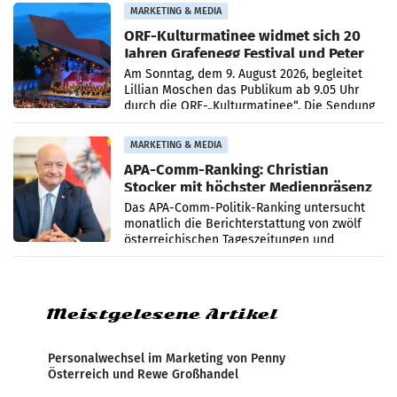
MARKETING & MEDIA
ORF-Kulturmatinee widmet sich 20
Jahren Grafenegg Festival und Peter
Simonischek
Am Sonntag, dem 9. August 2026, begleitet
Lillian Moschen das Publikum ab 9.05 Uhr
durch die ORF-„Kulturmatinee“. Die Sendung
startet mit der Dokumentation „20 Jahre
Grafenegg
MARKETING & MEDIA
APA-Comm-Ranking: Christian
Stocker mit höchster Medienpräsenz
im Juli
Das APA-Comm-Politik-Ranking untersucht
monatlich die Berichterstattung von zwölf
österreichischen Tageszeitungen und
analysiert, welche Politikerinnen und
Politiker Österreichs die
Meistgelesene Artikel
Personalwechsel im Marketing von Penny
Österreich und Rewe Großhandel