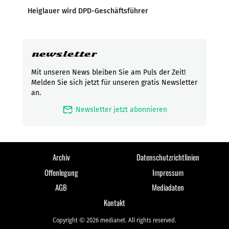
Heiglauer wird DPD-Geschäftsführer
newsletter
Mit unseren News bleiben Sie am Puls der Zeit!
Melden Sie sich jetzt für unseren gratis Newsletter
an.
mark_email_read
Newsletter jetzt abonnieren
Archiv
Datenschutzrichtlinien
Offenlegung
Impressum
AGB
Mediadaten
Kontakt
Copyright © 2026 medianet. All rights reserved.