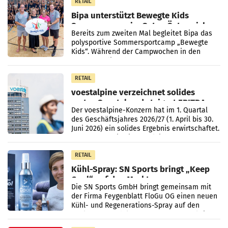
RETAIL
Bipa unterstützt Bewegte Kids
Sommercamps im Osten Österreichs
Bereits zum zweiten Mal begleitet Bipa das
polysportive Sommersportcamp „Bewegte
Kids“. Während der Campwochen in den
Monaten Juli und August versorgt das
Unternehmen Kinder sowie
RETAIL
voestalpine verzeichnet solides
erstes Quartal und steigert EBITDA
Der voestalpine-Konzern hat im 1. Quartal
des Geschäftsjahres 2026/27 (1. April bis 30.
Juni 2026) ein solides Ergebnis erwirtschaftet.
Der Umsatz stieg im Vergleich zur
Vorjahresperiode
RETAIL
Kühl-Spray: SN Sports bringt „Keep
Cool“ auf den Markt
Die SN Sports GmbH bringt gemeinsam mit
der Firma Feygenblatt FloGu OG einen neuen
Kühl- und Regenerations-Spray auf den
Markt. Das Produkt namens „Keep Cool“ ist zu
100 Prozent