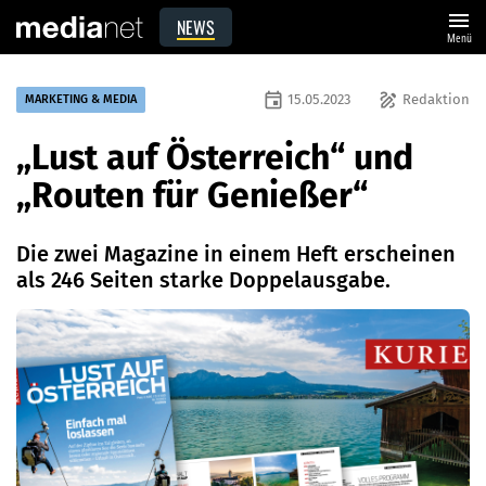
menu
NEWS
Menü
event
draw
15.05.2023
Redaktion
MARKETING & MEDIA
„Lust auf Österreich“ und
„Routen für Genießer“
Die zwei Magazine in einem Heft erscheinen
als 246 Seiten starke Doppelausgabe.