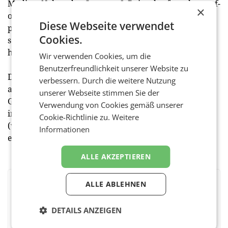
Medien. Neben der Content- & Reiseplattform lust-auf-
×
oesterreich.at gibt es somit auch ein ideal dazu
Diese Webseite verwendet
passendes Printprodukt, in dem man gerne
Cookies.
schmökert. Österreich hat so viel zu bieten und wir
haben dazu die Tipps.“
Wir verwenden Cookies, um die
Benutzerfreundlichkeit unserer Website zu
Das 246 Seiten starke Kurier Premiummagazin „Lust
verbessern. Durch die weitere Nutzung
auf Österreich“ mit dem integrierten „Routen für
unserer Webseite stimmen Sie der
Genießer“ ist ab dem 17. Mai zum Preis von 8,90 Euro
Verwendung von Cookies gemäß unserer
im österreichischen Zeitschriftenhandel oder
Cookie-Richtlinie zu.
Weitere
(versandkostenfrei) unter
magazin@Kurier.at
Informationen
erhältlich.
ALLE AKZEPTIEREN
ALLE ABLEHNEN
BEWERTEN SIE DIESEN ARTIKEL
DETAILS ANZEIGEN