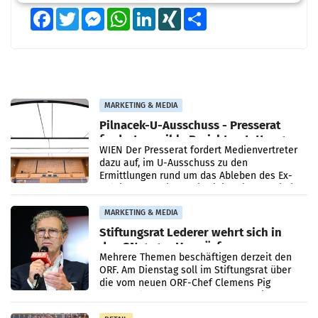
Facebook
Twitter
Messenger
WhatsApp
LinkedIn
XING
Teilen
MARKETING & MEDIA
Pilnacek-U-Ausschuss - Presserat
fordert sensible Berichterstattung
WIEN Der Presserat fordert Medienvertreter
dazu auf, im U-Ausschuss zu den
Ermittlungen rund um das Ableben des Ex-
Sektionschefs im Justizministerium, Christian
Pilnacek, auf sensible
MARKETING & MEDIA
Stiftungsrat Lederer wehrt sich in
den SN gegen Vorwürfe
Mehrere Themen beschäftigen derzeit den
ORF. Am Dienstag soll im Stiftungsrat über
die vom neuen ORF-Chef Clemens Pig
vorgeschlagenen Besetzungen für die
Direktionen abgestimmt werden.