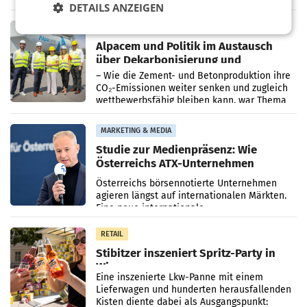
DETAILS ANZEIGEN
einem Plus von 3,8 Prozent gegenüber dem
Vergleichszeitraum
MARKETING & MEDIA
Alpacem und Politik im Austausch
über Dekarbonisierung und
Energiepreise
– Wie die Zement- und Betonproduktion ihre
CO₂-Emissionen weiter senken und zugleich
wettbewerbsfähig bleiben kann, war Thema
eines Treffens zwischen Staatssekretärin
Elisabeth
MARKETING & MEDIA
Studie zur Medienpräsenz: Wie
Österreichs ATX-Unternehmen
international wahrgenommen
Österreichs börsennotierte Unternehmen
werden
agieren längst auf internationalen Märkten.
Eine neue internationale
Medienresonanzanalyse untersucht die
weltweite Berichterstattung über
RETAIL
Stibitzer inszeniert Spritz-Party in
Wien
Eine inszenierte Lkw-Panne mit einem
Lieferwagen und hunderten herausfallenden
Kisten diente dabei als Ausgangspunkt: