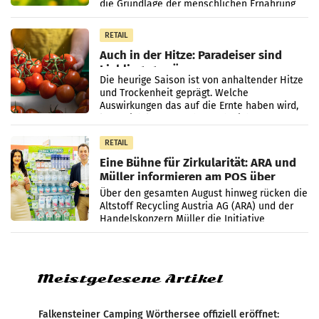
die Grundlage der menschlichen Ernährung
bilden. Allerdings verändern sich die
Eigenschaften der Pflanzen
RETAIL
Auch in der Hitze: Paradeiser sind
Lieblingsgemüse
Die heurige Saison ist von anhaltender Hitze
und Trockenheit geprägt. Welche
Auswirkungen das auf die Ernte haben wird,
lässt sich laut Branche noch nicht
abschließend beurteilen.
RETAIL
Eine Bühne für Zirkularität: ARA und
Müller informieren am POS über
Kreislauffähigkeit
Über den gesamten August hinweg rücken die
Altstoff Recycling Austria AG (ARA) und der
Handelskonzern Müller die Initiative
„Kreislauf-Helden“ in allen österreichischen
Müller-Filialen
Meistgelesene Artikel
Falkensteiner Camping Wörthersee offiziell eröffnet: