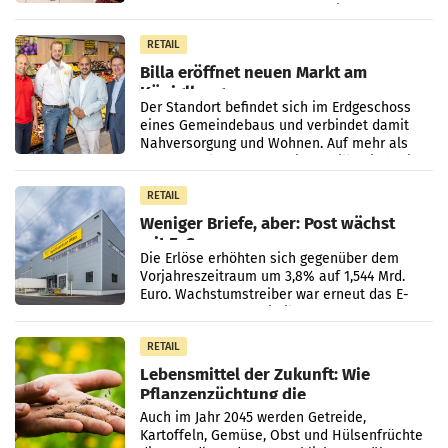
Passanten wurden gebeten, beim Aufräumen
zu helfen, und erhielten
RETAIL
Billa eröffnet neuen Markt am
Küniglberg
Der Standort befindet sich im Erdgeschoss
eines Gemeindebaus und verbindet damit
Nahversorgung und Wohnen. Auf mehr als
330 m² Verkaufsfläche bietet Billa ein breites
Sortiment mit
RETAIL
Weniger Briefe, aber: Post wächst
mit E-Commerce
Die Erlöse erhöhten sich gegenüber dem
Vorjahreszeitraum um 3,8% auf 1,544 Mrd.
Euro. Wachstumstreiber war erneut das E-
Commerce- und Logistikgeschäft, während
der Strukturwandel
RETAIL
Lebensmittel der Zukunft: Wie
Pflanzenzüchtung die
Ernährungssicherheit sichert
Auch im Jahr 2045 werden Getreide,
Kartoffeln, Gemüse, Obst und Hülsenfrüchte