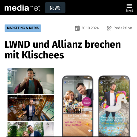
menu
NEWS
Menü
event
draw
30.10.2024
Redaktion
MARKETING & MEDIA
LWND und Allianz brechen
mit Klischees