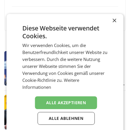
Facebook
Twitter
Messenger
WhatsApp
LinkedIn
XING
Teilen
×
Diese Webseite verwendet
Cookies.
Wir verwenden Cookies, um die
Benutzerfreundlichkeit unserer Website zu
MARKETING & MEDIA
verbessern. Durch die weitere Nutzung
Pigs ORF-Dream-Team: Die
unserer Webseite stimmen Sie der
vorgeschlagenen Direktoren und
Verwendung von Cookies gemäß unserer
Direktorinnen
Morgen wählt der ORF Stiftungsrat die ORF-
Cookie-Richtlinie zu.
Weitere
Direktorinnen und -Direktoren, sowie die
Landesdirektorinnen und -direktoren. Das 13-
Informationen
köpfige Wunschteam des ab 1. Jänner 2027
amtierenden
PRIMENEWS
ALLE AKZEPTIEREN
Österreichische Post: Umsatzplus im
ersten Halbjahr trotz schwachem
Briefgeschäft
ALLE ABLEHNEN
WIEN Die Österreichische Post AG hat im
ersten Halbjahr 2026 einen Konzernumsatz
von 1.544,0 Mio. EUR erwirtschaftet, was