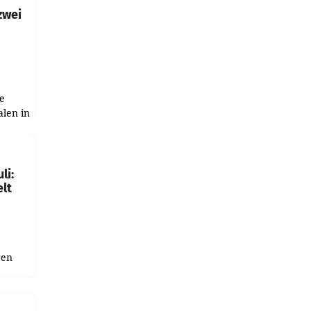
zwei
e
alen in
ich.
gen in
li:
lt
gen
uge
bnis