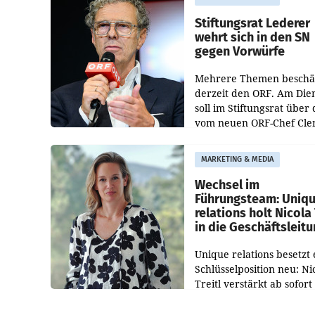
Bundeswettbewerbsbeh
und der Bundeskartellan
Stiftungsrat Lederer
wehrt sich in den SN
gegen Vorwürfe
Mehrere Themen beschä
derzeit den ORF. Am Die
soll im Stiftungsrat über 
vom neuen ORF-Chef Cl
Pig vorgeschlagenen
Besetzungen für die
MARKETING & MEDIA
Direktionen abgestimmt
werden.
Wechsel im
Führungsteam: Uniq
relations holt Nicola 
in die Geschäftsleit
Unique relations besetzt 
Schlüsselposition neu: Ni
Treitl verstärkt ab sofort
Geschäftsleitung der Wi
PR-Agentur an der Seite 