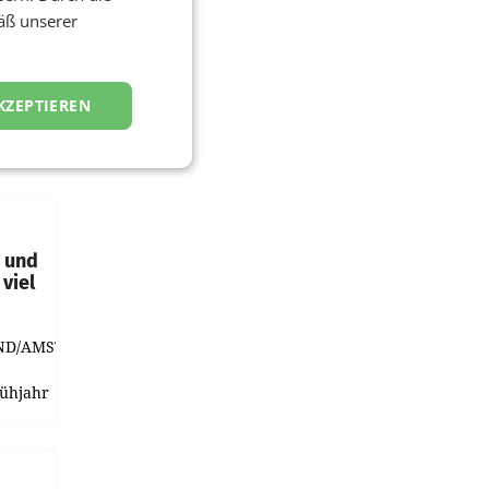
äß unserer
KZEPTIEREN
t und
viel
ND/AMSTERDAM.
rühjahr
h