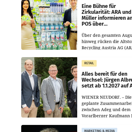
dem Vergleichszeitraum
Eine Bühne für
Zirkularität: ARA und
Müller informieren a
POS über
Kreislauffähigkeit
Über den gesamten Augu
hinweg rücken die Altsto
Recycling Austria AG (AR
und der Handelskonzern
Müller die Initiative „Krei
RETAIL
Helden“ in allen
österreichischen Müller-F
Alles bereit für den
Wechsel: Jürgen Albr
setzt ab 1.1.2027 auf
WIENER NEUDORF. – Die
geplante Zusammenarbei
zwischen Adeg und dem
Vorarlberger Kaufmann 
Albrecht ist kartellrechtl
freigegeben: Die
MARKETING & MEDIA