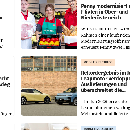
übertroffen.
Penny modernisiert 
Filialen in Ober- und
m
Niederösterreich
WIENER NEUDORF. – Im
st
Rahmen einer laufenden
ff
Modernisierungsoffensiv
A)
erneuert Penny zwei Fili
Nieder- und Oberösterre
slauf-
Die beiden Standorte lie
MOBILITY BUSINESS
Haag sowie im rund
ilialen
Rekordergebnis im Ju
echt
Leapmotor verdoppe
 Adeg
Auslieferungen und
überschreitet die
100.000er-Marke
– Im Juli 2026 erreichte
t
Leapmotor einen wichti
Meilenstein und lieferte
Jürgen
weltweit 101.267 Fahrze
ich
aus, womit sich das Erge
MARKETING & MEDIA