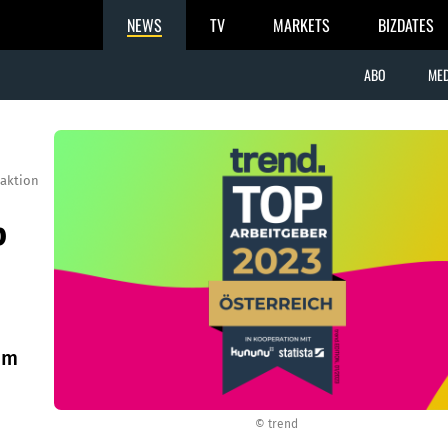
NEWS
TV
MARKETS
BIZDATES
ABO
MED
aktion
p
om
© trend