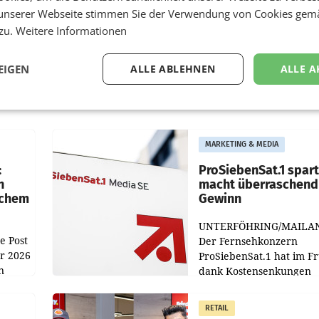
unserer Webseite stimmen Sie der Verwendung von Cookies gem
 zu.
Weitere Informationen
EIGEN
ALLE ABLEHNEN
ALLE A
MARKETING & MEDIA
:
ProSiebenSat.1 spar
n
macht überraschend 
achem
Gewinn
UNTERFÖHRING/MAILA
e Post
Der Fernsehkonzern
hr 2026
ProSiebenSat.1 hat im F
n
dank Kostensenkungen
operativ wieder Gewinn
m Plus
gemacht und die
RETAIL
er
Markterwartung deutlic