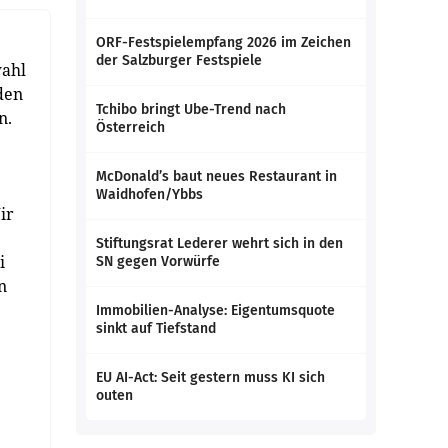
ORF-Festspielempfang 2026 im Zeichen
der Salzburger Festspiele
wahl
den
Tchibo bringt Ube-Trend nach
n.
Österreich
McDonald’s baut neues Restaurant in
Waidhofen/Ybbs
ir
Stiftungsrat Lederer wehrt sich in den
i
SN gegen Vorwürfe
n
Immobilien-Analyse: Eigentumsquote
sinkt auf Tiefstand
EU AI-Act: Seit gestern muss KI sich
outen