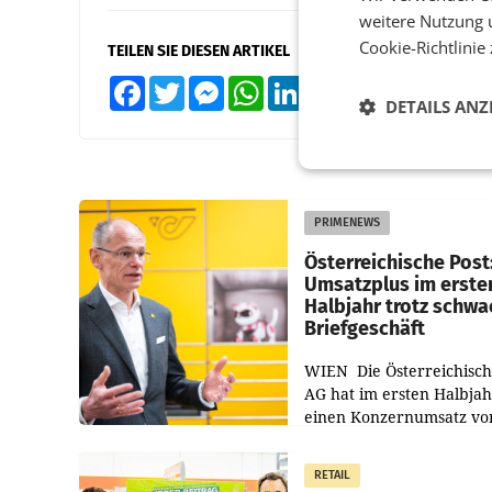
weitere Nutzung 
Cookie-Richtlinie
TEILEN SIE DIESEN ARTIKEL
Facebook
Twitter
Messenger
WhatsApp
LinkedIn
XING
Teilen
DETAILS ANZ
PRIMENEWS
Österreichische Post
Umsatzplus im erste
Halbjahr trotz schw
Briefgeschäft
WIEN Die Österreichisch
AG hat im ersten Halbja
einen Konzernumsatz vo
1.544,0 Mio. EUR
erwirtschaftet, was eine
RETAIL
von 3,8 Prozent gegenüb