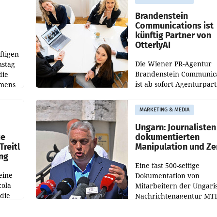
gegenüber Juli 2025 meh
örde
verdoppelte (+102
walt
Brandenstein
Communications ist
künftig Partner von
OtterlyAI
ftigen
Die Wiener PR-Agentur
nstag
Brandenstein Communica
die
ist ab sofort Agenturpar
emens
der KI-Monitoring- und
Optimierungsplattform
MARKETING & MEDIA
OtterlyAI. Damit baut di
Agentur ihr Leistungspor
Ungarn: Journalisten
ue
dokumentierten
Treitl
Manipulation und Ze
ung
Eine fast 500-seitige
eine
Dokumentation von
cola
Mitarbeitern der Ungari
 die
Nachrichtenagentur MTI 
ener
die systematische Nachri
von
Manipulation und Zensur