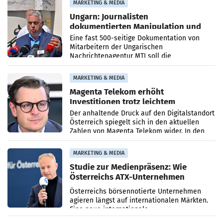
MARKETING & MEDIA
Ungarn: Journalisten
dokumentierten Manipulation und
Zensur
Eine fast 500-seitige Dokumentation von
Mitarbeitern der Ungarischen
Nachrichtenagentur MTI soll die
systematische Nachrichten-Manipulation und
Zensur bei der Agentur während der Zeit
MARKETING & MEDIA
Magenta Telekom erhöht
Investitionen trotz leichtem
Umsatzrückgang
Der anhaltende Druck auf den Digitalstandort
Österreich spiegelt sich in den aktuellen
Zahlen von Magenta Telekom wider. In den
ersten sechs Monaten des laufenden Jahres
verzeichnete
MARKETING & MEDIA
Studie zur Medienpräsenz: Wie
Österreichs ATX-Unternehmen
international wahrgenommen
Österreichs börsennotierte Unternehmen
werden
agieren längst auf internationalen Märkten.
Eine neue internationale
Medienresonanzanalyse untersucht die