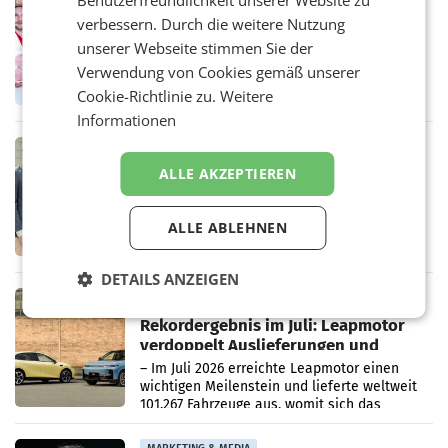
Benutzerfreundlichkeit unserer Website zu
Penny modernisiert zwei Filialen in
verbessern. Durch die weitere Nutzung
Ober- und Niederösterreich
unserer Webseite stimmen Sie der
WIENER NEUDORF. – Im Rahmen einer
Verwendung von Cookies gemäß unserer
laufenden Modernisierungsoffensive
erneuert Penny zwei Filialen in Nieder- und
Cookie-Richtlinie zu.
Weitere
Oberösterreich. Die beiden Standorte liegen
Informationen
in Haag sowie im rund
RETAIL
Alles bereit für den Wechsel: Jürgen
ALLE AKZEPTIEREN
Albrecht setzt ab 1.1.2027 auf Adeg
WIENER NEUDORF. – Die geplante
Zusammenarbeit zwischen Adeg und dem
ALLE ABLEHNEN
Vorarlberger Kaufmann Jürgen Albrecht ist
kartellrechtlich freigegeben: Die
DETAILS ANZEIGEN
Bundeswettbewerbsbehörde und der
Bundeskartellanwalt
MOBILITY BUSINESS
Rekordergebnis im Juli: Leapmotor
verdoppelt Auslieferungen und
überschreitet die 100.000er-Marke
– Im Juli 2026 erreichte Leapmotor einen
wichtigen Meilenstein und lieferte weltweit
101.267 Fahrzeuge aus, womit sich das
Ergebnis gegenüber Juli 2025 mehr als
verdoppelte (+102