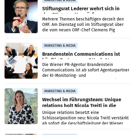
MARKETING & MEDIA
Stiftungsrat Lederer wehrt sich in
den SN gegen Vorwürfe
Mehrere Themen beschäftigen derzeit den
ORF. Am Dienstag soll im Stiftungsrat über
die vom neuen ORF-Chef Clemens Pig
vorgeschlagenen Besetzungen für die
Direktionen abgestimmt werden.
MARKETING & MEDIA
Brandenstein Communications ist
künftig Partner von OtterlyAI
Die Wiener PR-Agentur Brandenstein
Communications ist ab sofort Agenturpartner
der KI-Monitoring- und
Optimierungsplattform OtterlyAI. Damit baut
die Agentur ihr Leistungsportfolio
MARKETING & MEDIA
Wechsel im Führungsteam: Unique
relations holt Nicola Treitl in die
Geschäftsleitung
Unique relations besetzt eine
Schlüsselposition neu: Nicola Treitl verstärkt
ab sofort die Geschäftsleitung der Wiener
PR-Agentur an der Seite von Josef Kalina und
Anna Kalina-Mahr.