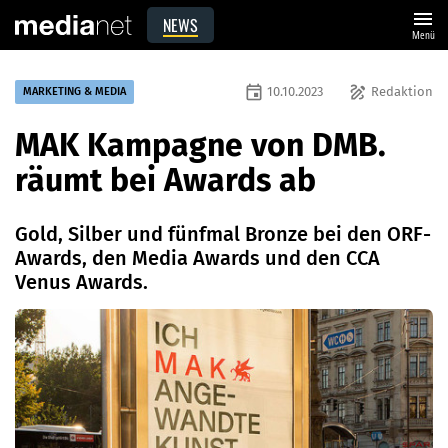
menu
NEWS
Menü
event
draw
10.10.2023
Redaktion
MARKETING & MEDIA
MAK Kampagne von DMB.
räumt bei Awards ab
Gold, Silber und fünfmal Bronze bei den ORF-
Awards, den Media Awards und den CCA
Venus Awards.