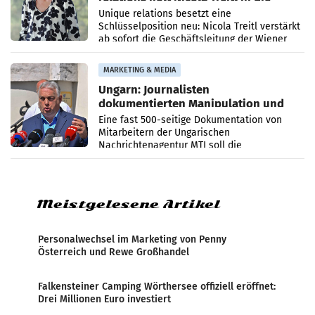
Geschäftsleitung
Unique relations besetzt eine
Schlüsselposition neu: Nicola Treitl verstärkt
ab sofort die Geschäftsleitung der Wiener
PR-Agentur an der Seite von Josef Kalina und
Anna Kalina-Mahr.
MARKETING & MEDIA
Ungarn: Journalisten
dokumentierten Manipulation und
Zensur
Eine fast 500-seitige Dokumentation von
Mitarbeitern der Ungarischen
Nachrichtenagentur MTI soll die
systematische Nachrichten-Manipulation und
Zensur bei der Agentur während der Zeit
Meistgelesene Artikel
Personalwechsel im Marketing von Penny
Österreich und Rewe Großhandel
Falkensteiner Camping Wörthersee offiziell eröffnet:
Drei Millionen Euro investiert