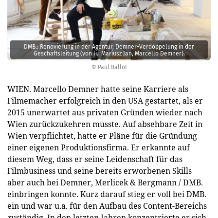
DMB.: Renovierung in der Agentur, Demner-Verdoppelung in der
Geschäftsleitung (von li.: Mariusz Jan, Marcello Demner).
© Paul Ballot
WIEN. Marcello Demner hatte seine Karriere als
Filmemacher erfolgreich in den USA gestartet, als er
2015 unerwartet aus privaten Gründen wieder nach
Wien zurückzukehren musste. Auf absehbare Zeit in
Wien verpflichtet, hatte er Pläne für die Gründung
einer eigenen Produktionsfirma. Er erkannte auf
diesem Weg, dass er seine Leidenschaft für das
Filmbusiness und seine bereits erworbenen Skills
aber auch bei Demner, Merlicek & Bergmann / DMB.
einbringen konnte. Kurz darauf stieg er voll bei DMB.
ein und war u.a. für den Aufbau des Content-Bereichs
zuständig. In den letzten Jahren konzentrierte er sich