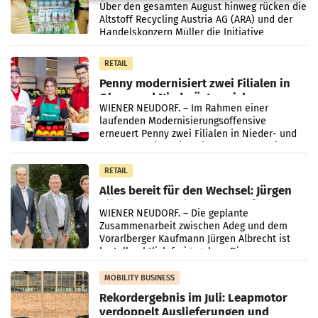
Kreislauffähigkeit
Über den gesamten August hinweg rücken die
Altstoff Recycling Austria AG (ARA) und der
Handelskonzern Müller die Initiative
„Kreislauf-Helden“ in allen österreichischen
Müller-Filialen
RETAIL
Penny modernisiert zwei Filialen in
Ober- und Niederösterreich
WIENER NEUDORF. – Im Rahmen einer
laufenden Modernisierungsoffensive
erneuert Penny zwei Filialen in Nieder- und
Oberösterreich. Die beiden Standorte liegen
in Haag sowie im rund
RETAIL
Alles bereit für den Wechsel: Jürgen
Albrecht setzt ab 1.1.2027 auf Adeg
WIENER NEUDORF. – Die geplante
Zusammenarbeit zwischen Adeg und dem
Vorarlberger Kaufmann Jürgen Albrecht ist
kartellrechtlich freigegeben: Die
Bundeswettbewerbsbehörde und der
Bundeskartellanwalt
MOBILITY BUSINESS
Rekordergebnis im Juli: Leapmotor
verdoppelt Auslieferungen und