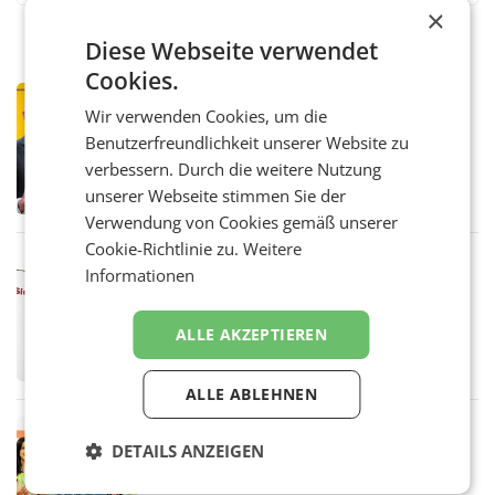
×
Diese Webseite verwendet
Cookies.
PRIMENEWS
Wir verwenden Cookies, um die
Österreichische Post: Umsatzplus im
Benutzerfreundlichkeit unserer Website zu
ersten Halbjahr trotz schwachem
Briefgeschäft
verbessern. Durch die weitere Nutzung
WIEN Die Österreichische Post AG hat im
ersten Halbjahr 2026 einen Konzernumsatz
unserer Webseite stimmen Sie der
von 1.544,0 Mio. EUR erwirtschaftet, was
Verwendung von Cookies gemäß unserer
einem Plus von 3,8 Prozent gegenüber dem
Cookie-Richtlinie zu.
Weitere
Vergleichszeitraum
MARKETING & MEDIA
Informationen
ProSiebenSat.1 spart und macht
überraschend viel Gewinn
UNTERFÖHRING/MAILAND/AMSTERDAM. Der
ALLE AKZEPTIEREN
Fernsehkonzern ProSiebenSat.1 hat im
Frühjahr dank Kostensenkungen operativ
wieder Gewinn gemacht und die
ALLE ABLEHNEN
Markterwartung deutlich übertroffen.
RETAIL
DETAILS ANZEIGEN
Eine Bühne für Zirkularität: ARA und
Müller informieren am POS über