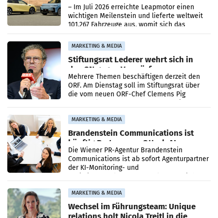
überschreitet die 100.000er-Marke
– Im Juli 2026 erreichte Leapmotor einen
wichtigen Meilenstein und lieferte weltweit
101.267 Fahrzeuge aus, womit sich das
Ergebnis gegenüber Juli 2025 mehr als
verdoppelte (+102
MARKETING & MEDIA
Stiftungsrat Lederer wehrt sich in
den SN gegen Vorwürfe
Mehrere Themen beschäftigen derzeit den
ORF. Am Dienstag soll im Stiftungsrat über
die vom neuen ORF-Chef Clemens Pig
vorgeschlagenen Besetzungen für die
Direktionen abgestimmt werden.
MARKETING & MEDIA
Brandenstein Communications ist
künftig Partner von OtterlyAI
Die Wiener PR-Agentur Brandenstein
Communications ist ab sofort Agenturpartner
der KI-Monitoring- und
Optimierungsplattform OtterlyAI. Damit baut
die Agentur ihr Leistungsportfolio
MARKETING & MEDIA
Wechsel im Führungsteam: Unique
relations holt Nicola Treitl in die