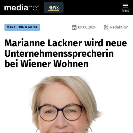
menu
NEWS
Menü
event
draw
09.08.2024
Redaktion
MARKETING & MEDIA
Marianne Lackner wird neue
Unternehmenssprecherin
bei Wiener Wohnen