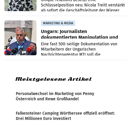
Schlüsselposition neu: Nicola Treitl verstärkt
ab sofort die Geschäftsleitung der Wiener
PR-Agentur an der Seite von Josef Kalina und
Anna Kalina-Mahr.
MARKETING & MEDIA
Ungarn: Journalisten
dokumentierten Manipulation und
Zensur
Eine fast 500-seitige Dokumentation von
Mitarbeitern der Ungarischen
Nachrichtenagentur MTI soll die
systematische Nachrichten-Manipulation und
Zensur bei der Agentur während der Zeit
Meistgelesene Artikel
Personalwechsel im Marketing von Penny
Österreich und Rewe Großhandel
Falkensteiner Camping Wörthersee offiziell eröffnet:
Drei Millionen Euro investiert