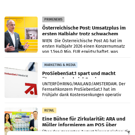
PRIMENEWS
Österreichische Post: Umsatzplus im
ersten Halbjahr trotz schwachem
Briefgeschäft
WIEN Die Österreichische Post AG hat im
ersten Halbjahr 2026 einen Konzernumsatz
von 1.544,0 Mio. EUR erwirtschaftet, was
einem Plus von 3,8 Prozent gegenüber dem
Vergleichszeitraum
MARKETING & MEDIA
ProSiebenSat.1 spart und macht
überraschend viel Gewinn
UNTERFÖHRING/MAILAND/AMSTERDAM. Der
Fernsehkonzern ProSiebenSat.1 hat im
Frühjahr dank Kostensenkungen operativ
wieder Gewinn gemacht und die
Markterwartung deutlich übertroffen.
RETAIL
Eine Bühne für Zirkularität: ARA und
Müller informieren am POS über
Kreislauffähigkeit
Über den gesamten August hinweg rücken die