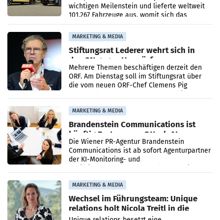
wichtigen Meilenstein und lieferte weltweit
101.267 Fahrzeuge aus, womit sich das
Ergebnis gegenüber Juli 2025 mehr als
verdoppelte (+102
MARKETING & MEDIA
Stiftungsrat Lederer wehrt sich in
den SN gegen Vorwürfe
Mehrere Themen beschäftigen derzeit den
ORF. Am Dienstag soll im Stiftungsrat über
die vom neuen ORF-Chef Clemens Pig
vorgeschlagenen Besetzungen für die
Direktionen abgestimmt werden.
MARKETING & MEDIA
Brandenstein Communications ist
künftig Partner von OtterlyAI
Die Wiener PR-Agentur Brandenstein
Communications ist ab sofort Agenturpartner
der KI-Monitoring- und
Optimierungsplattform OtterlyAI. Damit baut
die Agentur ihr Leistungsportfolio
MARKETING & MEDIA
Wechsel im Führungsteam: Unique
relations holt Nicola Treitl in die
Geschäftsleitung
Unique relations besetzt eine