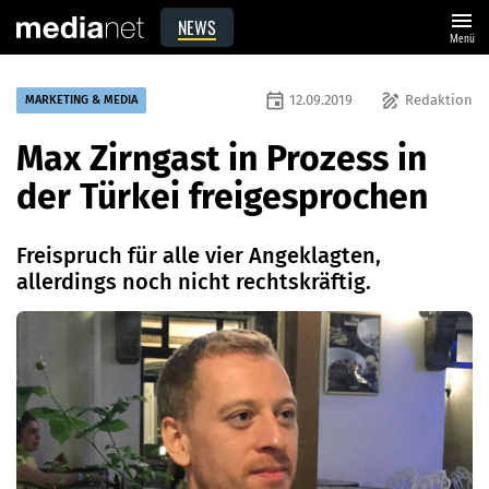
menu
NEWS
Menü
event
draw
12.09.2019
Redaktion
MARKETING & MEDIA
Max Zirngast in Prozess in
der Türkei freigesprochen
Freispruch für alle vier Angeklagten,
allerdings noch nicht rechtskräftig.