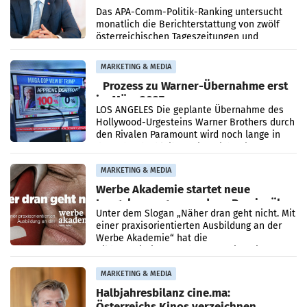
im Juli
Das APA-Comm-Politik-Ranking untersucht
monatlich die Berichterstattung von zwölf
österreichischen Tageszeitungen und
analysiert, welche Politikerinnen und
Politiker Österreichs die
MARKETING & MEDIA
Prozess zu Warner-Übernahme erst
im März 2027
LOS ANGELES Die geplante Übernahme des
Hollywood-Urgesteins Warner Brothers durch
den Rivalen Paramount wird noch lange in
der Schwebe bleiben. Eine Richterin setzte
den Prozess zu
MARKETING & MEDIA
Werbe Akademie startet neue
Imagekampagne rund um Praxisnähe
Unter dem Slogan „Näher dran geht nicht. Mit
einer praxisorientierten Ausbildung an der
Werbe Akademie“ hat die
Bildungseinrichtung des WIFI Wien eine neue
Imagekampagne gestartet.
MARKETING & MEDIA
Halbjahresbilanz cine.ma:
Österreichs Kinos verzeichnen