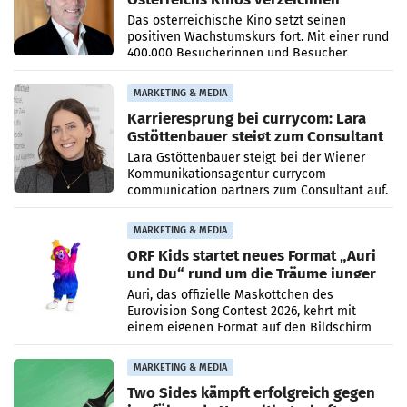
400.000 Besucher mehr
Das österreichische Kino setzt seinen
positiven Wachstumskurs fort. Mit einer rund
400.000 Besucherinnen und Besucher
höheren Nettoreichweite im ersten Halbjahr
2026 gegenüber dem
MARKETING & MEDIA
Karrieresprung bei currycom: Lara
Gstöttenbauer steigt zum Consultant
auf
Lara Gstöttenbauer steigt bei der Wiener
Kommunikationsagentur currycom
communication partners zum Consultant auf.
Die 27-jährige Beraterin betreut Kundinnen
und Kunden in den Bereichen
MARKETING & MEDIA
ORF Kids startet neues Format „Auri
und Du“ rund um die Träume junger
Menschen
Auri, das offizielle Maskottchen des
Eurovision Song Contest 2026, kehrt mit
einem eigenen Format auf den Bildschirm
zurück. In der neuen Sendung „Auri und Du“
bei ORF Kids steht
MARKETING & MEDIA
Two Sides kämpft erfolgreich gegen