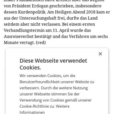
von Präsident Erdogan geschrieben, insbesondere
dessen Kurdenpolitik. Am Heiligen Abend 2018 kam er
aus der Untersuchungshaft frei, durfte das Land
seitdem aber nicht verlassen. Bei einem ersten
Verhandlungstermin am 11. April wurde das
Ausreiseverbot bestätigt und das Verfahren um sechs
Monate vertagt. (red)
×
Diese Webseite verwendet
Cookies.
Wir verwenden Cookies, um die
BEWERTEN SIE DIESEN ARTIKEL
Benutzerfreundlichkeit unserer Website zu
verbessern. Durch die weitere Nutzung
unserer Webseite stimmen Sie der
Verwendung von Cookies gemäß unserer
Facebook
Twitter
Messenger
WhatsApp
LinkedIn
XING
Teilen
Cookie-Richtlinie zu.
Weitere
Informationen