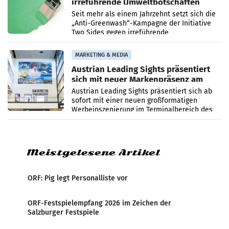
irreführende Umweltbotschaften
beim Papiereinsatz
Seit mehr als einem Jahrzehnt setzt sich die
„Anti-Greenwash“-Kampagne der Initiative
Two Sides gegen irreführende
Umweltaussagen bei Papierkommunikation
und papierbasierten Verpackungen
MARKETING & MEDIA
Austrian Leading Sights präsentiert
sich mit neuer Markenpräsenz am
Flughafen Wien
Austrian Leading Sights präsentiert sich ab
sofort mit einer neuen großformatigen
Werbeinszenierung im Terminalbereich des
Flughafen Wien. Die Präsenz befindet sich im
Verbindungsbereich
Meistgelesene Artikel
ORF: Pig legt Personalliste vor
ORF-Festspielempfang 2026 im Zeichen der
Salzburger Festspiele