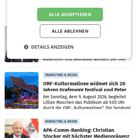
ALLE AKZEPTIEREN
PRIMENEWS
ALLE ABLEHNEN
ORF III: Peter Schöber abberufen und
beurlaubt
DETAILS ANZEIGEN
WIEN ORF-III-Co-Geschäftsführer Peter
Schöber ist wegen Compliance-Vorwürfen
abberufen und beurlaubt worden. Der ORF
bestätigte gegenüber der APA entsprechende
Medienberichte.
MARKETING & MEDIA
ORF-Kulturmatinee widmet sich 20
Jahren Grafenegg Festival und Peter
Simonischek
Am Sonntag, dem 9. August 2026, begleitet
Lillian Moschen das Publikum ab 9.05 Uhr
durch die ORF-„Kulturmatinee“. Die Sendung
startet mit der Dokumentation „20 Jahre
Grafenegg
MARKETING & MEDIA
APA-Comm-Ranking: Christian
Stocker mit höchster Medienpräsenz