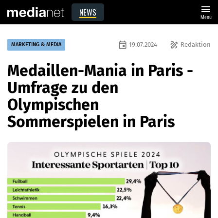
menu
NEWS
Menü
event
draw
19.07.2024
Redaktion
MARKETING & MEDIA
Medaillen-Mania in Paris -
Umfrage zu den
Olympischen
Sommerspielen in Paris