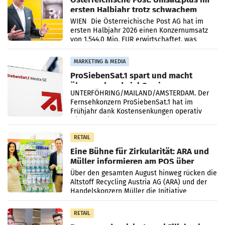
ersten Halbjahr trotz schwachem
Briefgeschäft
WIEN Die Österreichische Post AG hat im
ersten Halbjahr 2026 einen Konzernumsatz
von 1.544,0 Mio. EUR erwirtschaftet, was
einem Plus von 3,8 Prozent gegenüber dem
Vergleichszeitraum
MARKETING & MEDIA
ProSiebenSat.1 spart und macht
überraschend viel Gewinn
UNTERFÖHRING/MAILAND/AMSTERDAM. Der
Fernsehkonzern ProSiebenSat.1 hat im
Frühjahr dank Kostensenkungen operativ
wieder Gewinn gemacht und die
Markterwartung deutlich übertroffen.
RETAIL
Eine Bühne für Zirkularität: ARA und
Müller informieren am POS über
Kreislauffähigkeit
Über den gesamten August hinweg rücken die
Altstoff Recycling Austria AG (ARA) und der
Handelskonzern Müller die Initiative
„Kreislauf-Helden“ in allen österreichischen
Müller-Filialen
RETAIL