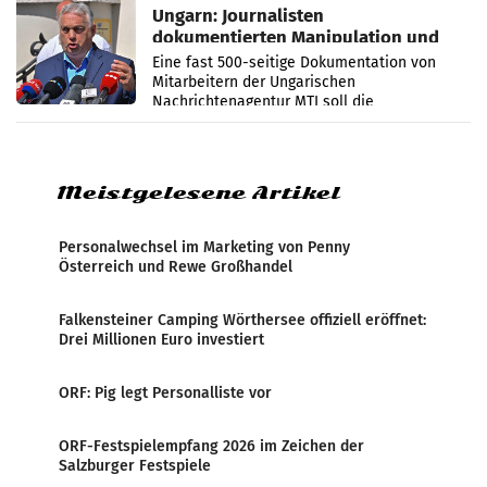
Ungarn: Journalisten
dokumentierten Manipulation und
Zensur
Eine fast 500-seitige Dokumentation von
Mitarbeitern der Ungarischen
Nachrichtenagentur MTI soll die
systematische Nachrichten-Manipulation und
Zensur bei der Agentur während der Zeit
Meistgelesene Artikel
Personalwechsel im Marketing von Penny
Österreich und Rewe Großhandel
Falkensteiner Camping Wörthersee offiziell eröffnet:
Drei Millionen Euro investiert
ORF: Pig legt Personalliste vor
ORF-Festspielempfang 2026 im Zeichen der
Salzburger Festspiele