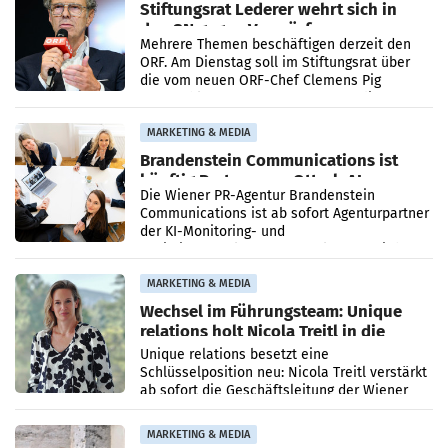
Stiftungsrat Lederer wehrt sich in
den SN gegen Vorwürfe
Mehrere Themen beschäftigen derzeit den
ORF. Am Dienstag soll im Stiftungsrat über
die vom neuen ORF-Chef Clemens Pig
vorgeschlagenen Besetzungen für die
Direktionen abgestimmt werden.
MARKETING & MEDIA
Brandenstein Communications ist
künftig Partner von OtterlyAI
Die Wiener PR-Agentur Brandenstein
Communications ist ab sofort Agenturpartner
der KI-Monitoring- und
Optimierungsplattform OtterlyAI. Damit baut
die Agentur ihr Leistungsportfolio
MARKETING & MEDIA
Wechsel im Führungsteam: Unique
relations holt Nicola Treitl in die
Geschäftsleitung
Unique relations besetzt eine
Schlüsselposition neu: Nicola Treitl verstärkt
ab sofort die Geschäftsleitung der Wiener
PR-Agentur an der Seite von Josef Kalina und
Anna Kalina-Mahr.
MARKETING & MEDIA