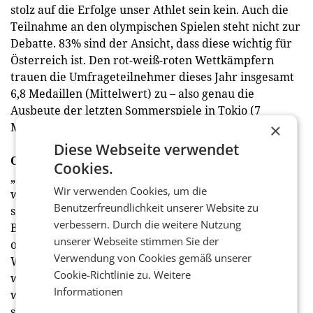
stolz auf die Erfolge unser Athlet sein kein. Auch die
Teilnahme an den olympischen Spielen steht nicht zur
Debatte. 83% sind der Ansicht, dass diese wichtig für
Österreich ist. Den rot-weiß-roten Wettkämpfern
trauen die Umfrageteilnehmer dieses Jahr insgesamt
6,8 Medaillen (Mittelwert) zu – also genau die
Ausbeute der letzten Sommerspiele in Tokio (7
×
Medaillen).
Diese Webseite verwendet
Olympische Spiele in Österreich?
Cookies.
„Obwohl die Mehrheit davon ausgeht, dass der
Wir verwenden Cookies, um die
wirtschaftliche Nutzen nicht darstellbar ist, zeigen
Benutzerfreundlichkeit unserer Website zu
sich die heimischen Befragten einer zukünftigen
verbessern. Durch die weitere Nutzung
Bewerbung Österreichs für die Austragung
unserer Webseite stimmen Sie der
olympischer Spiele nicht abgeneigt – zumindest was
Verwendung von Cookies gemäß unserer
Winterspiele betrifft. Immerhin fast drei Viertel
Cookie-Richtlinie zu.
Weitere
würden es begrüßen, wenn sich die Alpenrepublik
Informationen
wieder einmal für eine Winterolympiade bewirbt"“,
so Schwabl. Zum Vergleich: Eine Bewerbung für