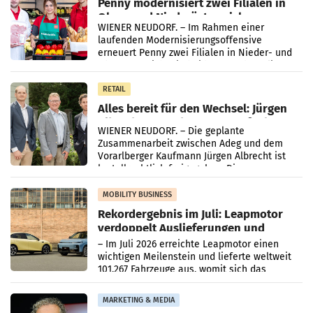
Penny modernisiert zwei Filialen in
Ober- und Niederösterreich
WIENER NEUDORF. – Im Rahmen einer
laufenden Modernisierungsoffensive
erneuert Penny zwei Filialen in Nieder- und
Oberösterreich. Die beiden Standorte liegen
in Haag sowie im rund
RETAIL
Alles bereit für den Wechsel: Jürgen
Albrecht setzt ab 1.1.2027 auf Adeg
WIENER NEUDORF. – Die geplante
Zusammenarbeit zwischen Adeg und dem
Vorarlberger Kaufmann Jürgen Albrecht ist
kartellrechtlich freigegeben: Die
Bundeswettbewerbsbehörde und der
Bundeskartellanwalt
MOBILITY BUSINESS
Rekordergebnis im Juli: Leapmotor
verdoppelt Auslieferungen und
überschreitet die 100.000er-Marke
– Im Juli 2026 erreichte Leapmotor einen
wichtigen Meilenstein und lieferte weltweit
101.267 Fahrzeuge aus, womit sich das
Ergebnis gegenüber Juli 2025 mehr als
verdoppelte (+102
MARKETING & MEDIA