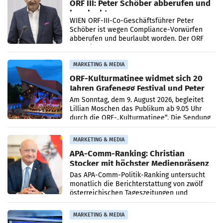
ORF III: Peter Schöber abberufen und
beurlaubt
WIEN ORF-III-Co-Geschäftsführer Peter
Schöber ist wegen Compliance-Vorwürfen
abberufen und beurlaubt worden. Der ORF
bestätigte gegenüber der APA entsprechende
Medienberichte.
MARKETING & MEDIA
ORF-Kulturmatinee widmet sich 20
Jahren Grafenegg Festival und Peter
Simonischek
Am Sonntag, dem 9. August 2026, begleitet
Lillian Moschen das Publikum ab 9.05 Uhr
durch die ORF-„Kulturmatinee“. Die Sendung
startet mit der Dokumentation „20 Jahre
Grafenegg
MARKETING & MEDIA
APA-Comm-Ranking: Christian
Stocker mit höchster Medienpräsenz
im Juli
Das APA-Comm-Politik-Ranking untersucht
monatlich die Berichterstattung von zwölf
österreichischen Tageszeitungen und
analysiert, welche Politikerinnen und
Politiker Österreichs die
MARKETING & MEDIA