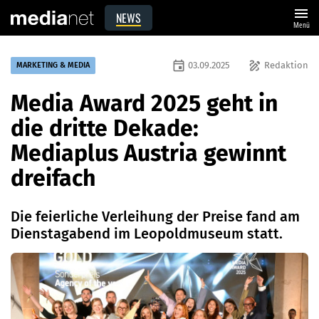
menu
NEWS
Menü
event
draw
03.09.2025
Redaktion
MARKETING & MEDIA
Media Award 2025 geht in
die dritte Dekade:
Mediaplus Austria gewinnt
dreifach
Die feierliche Verleihung der Preise fand am
Dienstagabend im Leopoldmuseum statt.