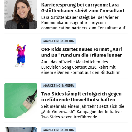
Karrieresprung bei currycom: Lara
Gstöttenbauer steigt zum Consultant
auf
Lara Gstöttenbauer steigt bei der Wiener
Kommunikationsagentur currycom
communication partners zum Consultant auf.
Die 27-jährige Beraterin betreut Kundinnen
und Kunden in den Bereichen
MARKETING & MEDIA
ORF Kids startet neues Format „Auri
und Du“ rund um die Träume junger
Menschen
Auri, das offizielle Maskottchen des
Eurovision Song Contest 2026, kehrt mit
einem eigenen Format auf den Bildschirm
zurück. In der neuen Sendung „Auri und Du“
bei ORF Kids steht
MARKETING & MEDIA
Two Sides kämpft erfolgreich gegen
irreführende Umweltbotschaften
beim Papiereinsatz
Seit mehr als einem Jahrzehnt setzt sich die
„Anti-Greenwash“-Kampagne der Initiative
Two Sides gegen irreführende
Umweltaussagen bei Papierkommunikation
und papierbasierten Verpackungen
MARKETING & MEDIA