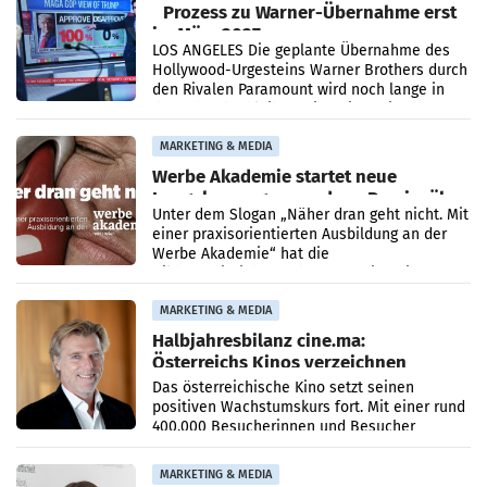
Prozess zu Warner-Übernahme erst
im März 2027
LOS ANGELES Die geplante Übernahme des
Hollywood-Urgesteins Warner Brothers durch
den Rivalen Paramount wird noch lange in
der Schwebe bleiben. Eine Richterin setzte
den Prozess zu
MARKETING & MEDIA
Werbe Akademie startet neue
Imagekampagne rund um Praxisnähe
Unter dem Slogan „Näher dran geht nicht. Mit
einer praxisorientierten Ausbildung an der
Werbe Akademie“ hat die
Bildungseinrichtung des WIFI Wien eine neue
Imagekampagne gestartet.
MARKETING & MEDIA
Halbjahresbilanz cine.ma:
Österreichs Kinos verzeichnen
400.000 Besucher mehr
Das österreichische Kino setzt seinen
positiven Wachstumskurs fort. Mit einer rund
400.000 Besucherinnen und Besucher
höheren Nettoreichweite im ersten Halbjahr
2026 gegenüber dem
MARKETING & MEDIA