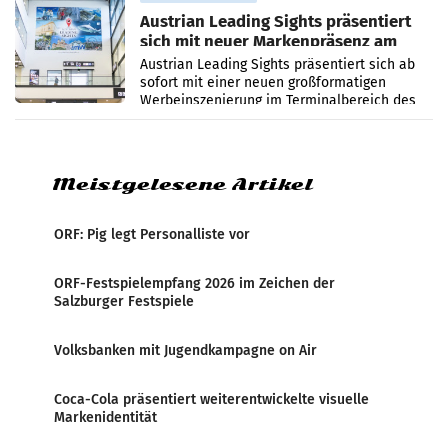
Austrian Leading Sights präsentiert
sich mit neuer Markenpräsenz am
Flughafen Wien
Austrian Leading Sights präsentiert sich ab
sofort mit einer neuen großformatigen
Werbeinszenierung im Terminalbereich des
Flughafen Wien. Die Präsenz befindet sich im
Verbindungsbereich
Meistgelesene Artikel
ORF: Pig legt Personalliste vor
ORF-Festspielempfang 2026 im Zeichen der
Salzburger Festspiele
Volksbanken mit Jugendkampagne on Air
Coca-Cola präsentiert weiterentwickelte visuelle
Markenidentität