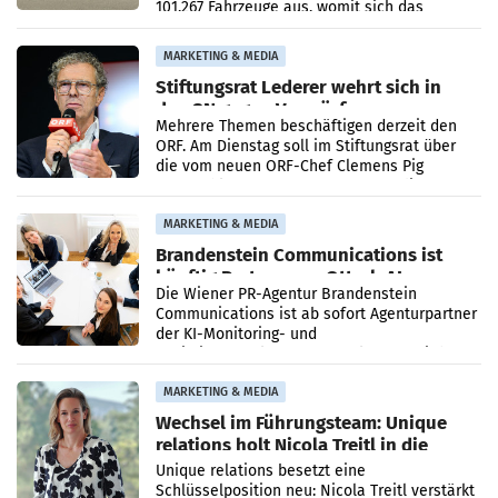
101.267 Fahrzeuge aus, womit sich das
Ergebnis gegenüber Juli 2025 mehr als
verdoppelte (+102
MARKETING & MEDIA
Stiftungsrat Lederer wehrt sich in
den SN gegen Vorwürfe
Mehrere Themen beschäftigen derzeit den
ORF. Am Dienstag soll im Stiftungsrat über
die vom neuen ORF-Chef Clemens Pig
vorgeschlagenen Besetzungen für die
Direktionen abgestimmt werden.
MARKETING & MEDIA
Brandenstein Communications ist
künftig Partner von OtterlyAI
Die Wiener PR-Agentur Brandenstein
Communications ist ab sofort Agenturpartner
der KI-Monitoring- und
Optimierungsplattform OtterlyAI. Damit baut
die Agentur ihr Leistungsportfolio
MARKETING & MEDIA
Wechsel im Führungsteam: Unique
relations holt Nicola Treitl in die
Geschäftsleitung
Unique relations besetzt eine
Schlüsselposition neu: Nicola Treitl verstärkt