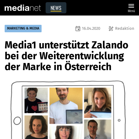
menu
NEWS
Menü
event
draw
16.04.2020
Redaktion
MARKETING & MEDIA
Media1 unterstützt Zalando
bei der Weiterentwicklung
der Marke in Österreich