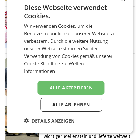
Handelskonzern Müller die Initiative
Diese Webseite verwendet
„Kreislauf-Helden“ in allen österreichischen
Müller-Filialen
Cookies.
RETAIL
Penny modernisiert zwei Filialen in
Wir verwenden Cookies, um die
Ober- und Niederösterreich
Benutzerfreundlichkeit unserer Website zu
WIENER NEUDORF. – Im Rahmen einer
laufenden Modernisierungsoffensive
verbessern. Durch die weitere Nutzung
erneuert Penny zwei Filialen in Nieder- und
unserer Webseite stimmen Sie der
Oberösterreich. Die beiden Standorte liegen
Verwendung von Cookies gemäß unserer
in Haag sowie im rund
RETAIL
Cookie-Richtlinie zu.
Weitere
Alles bereit für den Wechsel: Jürgen
Informationen
Albrecht setzt ab 1.1.2027 auf Adeg
WIENER NEUDORF. – Die geplante
Zusammenarbeit zwischen Adeg und dem
ALLE AKZEPTIEREN
Vorarlberger Kaufmann Jürgen Albrecht ist
kartellrechtlich freigegeben: Die
Bundeswettbewerbsbehörde und der
ALLE ABLEHNEN
Bundeskartellanwalt
MOBILITY BUSINESS
Rekordergebnis im Juli: Leapmotor
DETAILS ANZEIGEN
verdoppelt Auslieferungen und
überschreitet die 100.000er-Marke
– Im Juli 2026 erreichte Leapmotor einen
wichtigen Meilenstein und lieferte weltweit