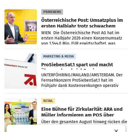
PRIMENEWS
Österreichische Post: Umsatzplus im
ersten Halbjahr trotz schwachem
Briefgeschäft
WIEN Die Österreichische Post AG hat im
ersten Halbjahr 2026 einen Konzernumsatz
von 1.544,0 Mio. EUR erwirtschaftet, was
einem Plus von 3,8 Prozent gegenüber dem
Vergleichszeitraum
MARKETING & MEDIA
ProSiebenSat.1 spart und macht
überraschend viel Gewinn
UNTERFÖHRING/MAILAND/AMSTERDAM. Der
Fernsehkonzern ProSiebenSat.1 hat im
Frühjahr dank Kostensenkungen operativ
wieder Gewinn gemacht und die
Markterwartung deutlich übertroffen.
RETAIL
Eine Bühne für Zirkularität: ARA und
Müller informieren am POS über
Kreislauffähigkeit
Über den gesamten August hinweg rücken die
Altstoff Recycling Austria AG (ARA) und der
×