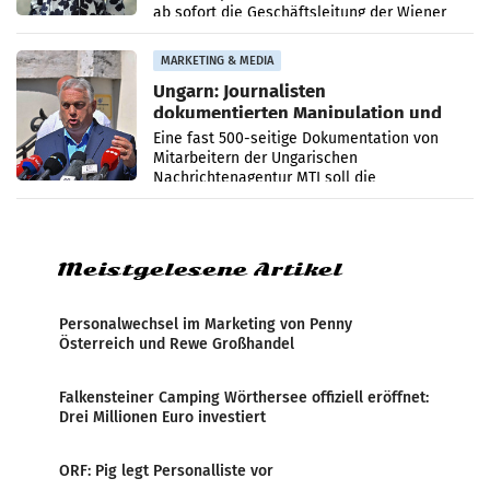
ab sofort die Geschäftsleitung der Wiener
PR-Agentur an der Seite von Josef Kalina und
Anna Kalina-Mahr.
MARKETING & MEDIA
Ungarn: Journalisten
dokumentierten Manipulation und
Zensur
Eine fast 500-seitige Dokumentation von
Mitarbeitern der Ungarischen
Nachrichtenagentur MTI soll die
systematische Nachrichten-Manipulation und
Zensur bei der Agentur während der Zeit
Meistgelesene Artikel
Personalwechsel im Marketing von Penny
Österreich und Rewe Großhandel
Falkensteiner Camping Wörthersee offiziell eröffnet:
Drei Millionen Euro investiert
ORF: Pig legt Personalliste vor