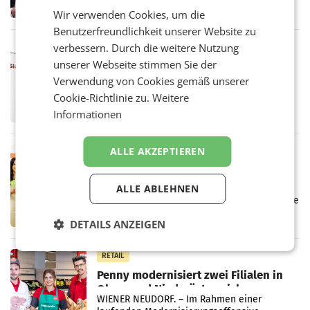
ersten Halbjahr 2026 einen Konzernumsatz
Wir verwenden Cookies, um die
von 1.544,0 Mio. EUR erwirtschaftet, was
einem Plus von 3,8 Prozent gegenüber dem
Benutzerfreundlichkeit unserer Website zu
Vergleichszeitraum
verbessern. Durch die weitere Nutzung
MARKETING & MEDIA
unserer Webseite stimmen Sie der
ProSiebenSat.1 spart und macht
überraschend viel Gewinn
Verwendung von Cookies gemäß unserer
UNTERFÖHRING/MAILAND/AMSTERDAM. Der
Cookie-Richtlinie zu.
Weitere
Fernsehkonzern ProSiebenSat.1 hat im
Informationen
Frühjahr dank Kostensenkungen operativ
wieder Gewinn gemacht und die
Markterwartung deutlich übertroffen.
ALLE AKZEPTIEREN
RETAIL
Eine Bühne für Zirkularität: ARA und
Müller informieren am POS über
ALLE ABLEHNEN
Kreislauffähigkeit
Über den gesamten August hinweg rücken die
Altstoff Recycling Austria AG (ARA) und der
DETAILS ANZEIGEN
Handelskonzern Müller die Initiative
„Kreislauf-Helden“ in allen österreichischen
Müller-Filialen
RETAIL
Penny modernisiert zwei Filialen in
Ober- und Niederösterreich
WIENER NEUDORF. – Im Rahmen einer