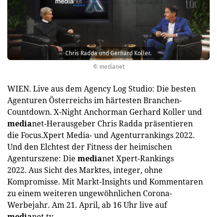
Chris Radda und Gerhard Koller.
© medianet
WIEN. Live aus dem Agency Log Studio: Die besten
Agenturen Österreichs im härtesten Branchen-
Countdown. X-Night Anchorman Gerhard Koller und
media
net-Herausgeber Chris Radda präsentieren
die Focus.Xpert Media- und Agenturrankings 2022.
Und den Elchtest der Fitness der heimischen
Agenturszene: Die
media
net Xpert-Rankings
2022. Aus Sicht des Marktes, integer, ohne
Kompromisse. Mit Markt-Insights und Kommentaren
zu einem weiteren ungewöhnlichen Corona-
Werbejahr. Am 21. April, ab 16 Uhr live auf
media
net.tv.