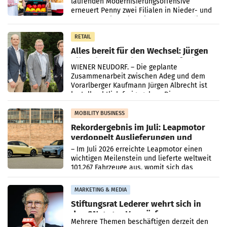
laufenden Modernisierungsoffensive
erneuert Penny zwei Filialen in Nieder- und
Oberösterreich. Die beiden Standorte liegen
in Haag sowie im rund
RETAIL
Alles bereit für den Wechsel: Jürgen
Albrecht setzt ab 1.1.2027 auf Adeg
WIENER NEUDORF. – Die geplante
Zusammenarbeit zwischen Adeg und dem
Vorarlberger Kaufmann Jürgen Albrecht ist
kartellrechtlich freigegeben: Die
Bundeswettbewerbsbehörde und der
Bundeskartellanwalt
MOBILITY BUSINESS
Rekordergebnis im Juli: Leapmotor
verdoppelt Auslieferungen und
überschreitet die 100.000er-Marke
– Im Juli 2026 erreichte Leapmotor einen
wichtigen Meilenstein und lieferte weltweit
101.267 Fahrzeuge aus, womit sich das
Ergebnis gegenüber Juli 2025 mehr als
verdoppelte (+102
MARKETING & MEDIA
Stiftungsrat Lederer wehrt sich in
den SN gegen Vorwürfe
Mehrere Themen beschäftigen derzeit den