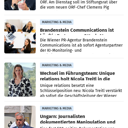
ORF. Am Dienstag soll im Stiftungsrat über
die vom neuen ORF-Chef Clemens Pig
vorgeschlagenen Besetzungen für die
Direktionen abgestimmt werden.
MARKETING & MEDIA
Brandenstein Communications ist
künftig Partner von OtterlyAI
Die Wiener PR-Agentur Brandenstein
Communications ist ab sofort Agenturpartner
der KI-Monitoring- und
Optimierungsplattform OtterlyAI. Damit baut
die Agentur ihr Leistungsportfolio
MARKETING & MEDIA
Wechsel im Führungsteam: Unique
relations holt Nicola Treitl in die
Geschäftsleitung
Unique relations besetzt eine
Schlüsselposition neu: Nicola Treitl verstärkt
ab sofort die Geschäftsleitung der Wiener
PR-Agentur an der Seite von Josef Kalina und
Anna Kalina-Mahr.
MARKETING & MEDIA
Ungarn: Journalisten
dokumentierten Manipulation und
Zensur