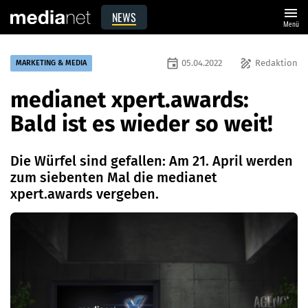
menu
NEWS
Menü
event
draw
05.04.2022
Redaktion
MARKETING & MEDIA
medianet xpert.awards:
Bald ist es wieder so weit!
Die Würfel sind gefallen: Am 21. April werden
zum siebenten Mal die medianet
xpert.awards vergeben.