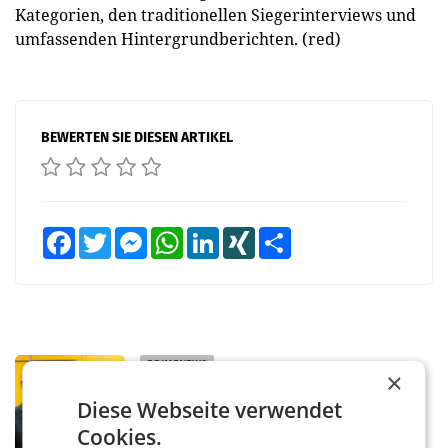
Kategorien, den traditionellen Siegerinterviews und
umfassenden Hintergrundberichten. (red)
BEWERTEN SIE DIESEN ARTIKEL
Facebook
Twitter
Messenger
WhatsApp
LinkedIn
XING
Teilen
PRIMENEWS
×
Österreichische Post: Umsatzplus im
Diese Webseite verwendet
ersten Halbjahr trotz schwachem
Briefgeschäft
Cookies.
WIEN Die Österreichische Post AG hat im