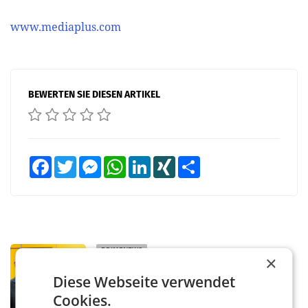
www.mediaplus.com
BEWERTEN SIE DIESEN ARTIKEL
Facebook
Twitter
Messenger
WhatsApp
LinkedIn
XING
Teilen
PRIMENEWS
×
Österreichische Post: Umsatzplus im
Diese Webseite verwendet
ersten Halbjahr trotz schwachem
Briefgeschäft
Cookies.
WIEN Die Österreichische Post AG hat im