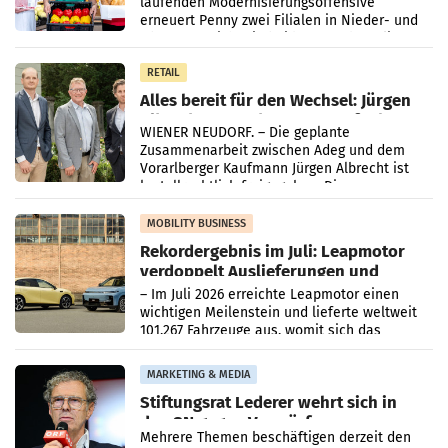
laufenden Modernisierungsoffensive
erneuert Penny zwei Filialen in Nieder- und
Oberösterreich. Die beiden Standorte liegen
in Haag sowie im rund
RETAIL
Alles bereit für den Wechsel: Jürgen
Albrecht setzt ab 1.1.2027 auf Adeg
WIENER NEUDORF. – Die geplante
Zusammenarbeit zwischen Adeg und dem
Vorarlberger Kaufmann Jürgen Albrecht ist
kartellrechtlich freigegeben: Die
Bundeswettbewerbsbehörde und der
Bundeskartellanwalt
MOBILITY BUSINESS
Rekordergebnis im Juli: Leapmotor
verdoppelt Auslieferungen und
überschreitet die 100.000er-Marke
– Im Juli 2026 erreichte Leapmotor einen
wichtigen Meilenstein und lieferte weltweit
101.267 Fahrzeuge aus, womit sich das
Ergebnis gegenüber Juli 2025 mehr als
verdoppelte (+102
MARKETING & MEDIA
Stiftungsrat Lederer wehrt sich in
den SN gegen Vorwürfe
Mehrere Themen beschäftigen derzeit den