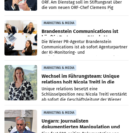
ORF. Am Dienstag soll im Stiftungsrat über
die vom neuen ORF-Chef Clemens Pig
vorgeschlagenen Besetzungen für die
Direktionen abgestimmt werden.
MARKETING & MEDIA
Brandenstein Communications ist
künftig Partner von OtterlyAI
Die Wiener PR-Agentur Brandenstein
Communications ist ab sofort Agenturpartner
der KI-Monitoring- und
Optimierungsplattform OtterlyAI. Damit baut
die Agentur ihr Leistungsportfolio
MARKETING & MEDIA
Wechsel im Führungsteam: Unique
relations holt Nicola Treitl in die
Geschäftsleitung
Unique relations besetzt eine
Schlüsselposition neu: Nicola Treitl verstärkt
ab sofort die Geschäftsleitung der Wiener
PR-Agentur an der Seite von Josef Kalina und
Anna Kalina-Mahr.
MARKETING & MEDIA
Ungarn: Journalisten
dokumentierten Manipulation und
Zensur