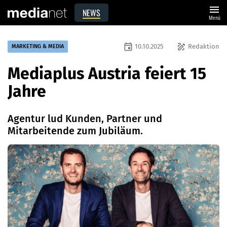
menu
NEWS
Menü
event
draw
10.10.2025
Redaktion
MARKETING & MEDIA
Mediaplus Austria feiert 15
Jahre
Agentur lud Kunden, Partner und
Mitarbeitende zum Jubiläum.