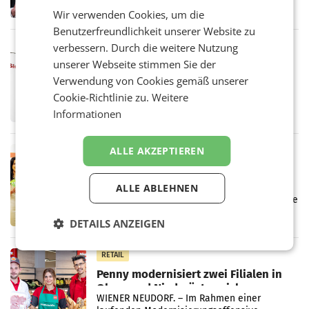
ersten Halbjahr 2026 einen Konzernumsatz
Wir verwenden Cookies, um die
von 1.544,0 Mio. EUR erwirtschaftet, was
einem Plus von 3,8 Prozent gegenüber dem
Benutzerfreundlichkeit unserer Website zu
Vergleichszeitraum
verbessern. Durch die weitere Nutzung
MARKETING & MEDIA
unserer Webseite stimmen Sie der
ProSiebenSat.1 spart und macht
überraschend viel Gewinn
Verwendung von Cookies gemäß unserer
UNTERFÖHRING/MAILAND/AMSTERDAM. Der
Cookie-Richtlinie zu.
Weitere
Fernsehkonzern ProSiebenSat.1 hat im
Informationen
Frühjahr dank Kostensenkungen operativ
wieder Gewinn gemacht und die
Markterwartung deutlich übertroffen.
ALLE AKZEPTIEREN
RETAIL
Eine Bühne für Zirkularität: ARA und
Müller informieren am POS über
ALLE ABLEHNEN
Kreislauffähigkeit
Über den gesamten August hinweg rücken die
Altstoff Recycling Austria AG (ARA) und der
DETAILS ANZEIGEN
Handelskonzern Müller die Initiative
„Kreislauf-Helden“ in allen österreichischen
Müller-Filialen
RETAIL
Penny modernisiert zwei Filialen in
Ober- und Niederösterreich
WIENER NEUDORF. – Im Rahmen einer