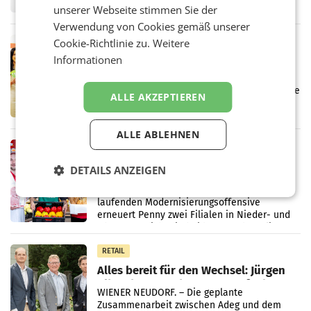
Frühjahr dank Kostensenkungen operativ
unserer Webseite stimmen Sie der
wieder Gewinn gemacht und die
Verwendung von Cookies gemäß unserer
Markterwartung deutlich übertroffen.
Cookie-Richtlinie zu.
Weitere
RETAIL
Informationen
Eine Bühne für Zirkularität: ARA und
Müller informieren am POS über
Kreislauffähigkeit
Über den gesamten August hinweg rücken die
ALLE AKZEPTIEREN
Altstoff Recycling Austria AG (ARA) und der
Handelskonzern Müller die Initiative
„Kreislauf-Helden“ in allen österreichischen
ALLE ABLEHNEN
Müller-Filialen
RETAIL
Penny modernisiert zwei Filialen in
DETAILS ANZEIGEN
Ober- und Niederösterreich
WIENER NEUDORF. – Im Rahmen einer
laufenden Modernisierungsoffensive
erneuert Penny zwei Filialen in Nieder- und
Oberösterreich. Die beiden Standorte liegen
in Haag sowie im rund
RETAIL
Alles bereit für den Wechsel: Jürgen
Albrecht setzt ab 1.1.2027 auf Adeg
WIENER NEUDORF. – Die geplante
Zusammenarbeit zwischen Adeg und dem