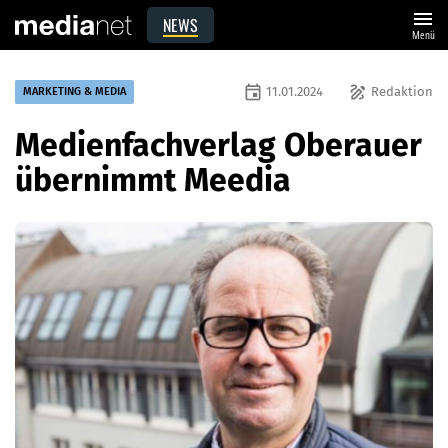
menu
NEWS
Menü
event
draw
11.01.2024
Redaktion
MARKETING & MEDIA
Medienfachverlag Oberauer
übernimmt Meedia