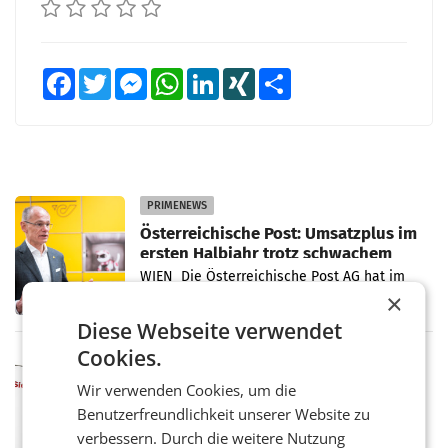
Facebook
Twitter
Messenger
WhatsApp
LinkedIn
XING
Teilen
PRIMENEWS
Österreichische Post: Umsatzplus im
ersten Halbjahr trotz schwachem
Briefgeschäft
WIEN Die Österreichische Post AG hat im
ersten Halbjahr 2026 einen Konzernumsatz
×
von 1.544,0 Mio. EUR erwirtschaftet, was
Diese Webseite verwendet
einem Plus von 3,8 Prozent gegenüber dem
Vergleichszeitraum
Cookies.
MARKETING & MEDIA
ProSiebenSat.1 spart und macht
Wir verwenden Cookies, um die
überraschend viel Gewinn
Benutzerfreundlichkeit unserer Website zu
UNTERFÖHRING/MAILAND/AMSTERDAM. Der
verbessern. Durch die weitere Nutzung
Fernsehkonzern ProSiebenSat.1 hat im