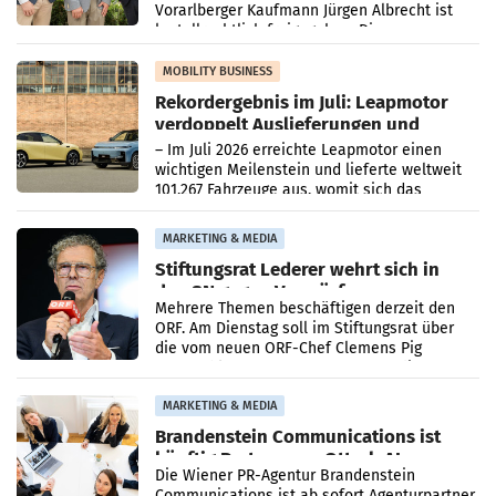
Vorarlberger Kaufmann Jürgen Albrecht ist
kartellrechtlich freigegeben: Die
Bundeswettbewerbsbehörde und der
Bundeskartellanwalt
MOBILITY BUSINESS
Rekordergebnis im Juli: Leapmotor
verdoppelt Auslieferungen und
überschreitet die 100.000er-Marke
– Im Juli 2026 erreichte Leapmotor einen
wichtigen Meilenstein und lieferte weltweit
101.267 Fahrzeuge aus, womit sich das
Ergebnis gegenüber Juli 2025 mehr als
verdoppelte (+102
MARKETING & MEDIA
Stiftungsrat Lederer wehrt sich in
den SN gegen Vorwürfe
Mehrere Themen beschäftigen derzeit den
ORF. Am Dienstag soll im Stiftungsrat über
die vom neuen ORF-Chef Clemens Pig
vorgeschlagenen Besetzungen für die
Direktionen abgestimmt werden.
MARKETING & MEDIA
Brandenstein Communications ist
künftig Partner von OtterlyAI
Die Wiener PR-Agentur Brandenstein
Communications ist ab sofort Agenturpartner