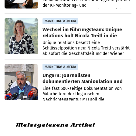
der KI-Monitoring- und
Optimierungsplattform OtterlyAI. Damit baut
die Agentur ihr Leistungsportfolio
MARKETING & MEDIA
Wechsel im Führungsteam: Unique
relations holt Nicola Treitl in die
Geschäftsleitung
Unique relations besetzt eine
Schlüsselposition neu: Nicola Treitl verstärkt
ab sofort die Geschäftsleitung der Wiener
PR-Agentur an der Seite von Josef Kalina und
Anna Kalina-Mahr.
MARKETING & MEDIA
Ungarn: Journalisten
dokumentierten Manipulation und
Zensur
Eine fast 500-seitige Dokumentation von
Mitarbeitern der Ungarischen
Nachrichtenagentur MTI soll die
systematische Nachrichten-Manipulation und
Zensur bei der Agentur während der Zeit
Meistgelesene Artikel