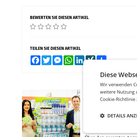
BEWERTEN SIE DIESEN ARTIKEL
TEILEN SIE DIESEN ARTIKEL
Facebook
Twitter
Messenger
WhatsApp
LinkedIn
XING
Teilen
Diese Webse
Wir verwenden Co
weitere Nutzung 
RETAIL
Cookie-Richtlinie
Eine Bühne für
Zirkularität: ARA und
DETAILS ANZ
Müller informieren a
POS über
Kreislauffähigkeit