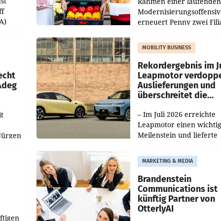
st
Rahmen einer laufenden
ff
Modernisierungsoffensiv
A)
erneuert Penny zwei Fili
Nieder- und Oberösterre
slauf-
Die beiden Standorte lie
MOBILITY BUSINESS
Haag sowie im rund
ilialen
Rekordergebnis im Ju
echt
Leapmotor verdoppe
 Adeg
Auslieferungen und
überschreitet die
100.000er-Marke
– Im Juli 2026 erreichte
t
Leapmotor einen wichti
Meilenstein und lieferte
Jürgen
weltweit 101.267 Fahrze
ich
aus, womit sich das Erge
MARKETING & MEDIA
gegenüber Juli 2025 meh
örde
verdoppelte (+102
walt
Brandenstein
Communications ist
künftig Partner von
OtterlyAI
ftigen