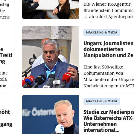
Die Wiener PR-Agentur
nstag
Brandenstein Communica
die
ist ab sofort Agenturpar
emens
der KI-Monitoring- und
Optimierungsplattform
MARKETING & MEDIA
OtterlyAI. Damit baut di
Agentur ihr Leistungspor
Ungarn: Journalisten
ue
dokumentierten
Treitl
Manipulation und Ze
ung
Eine fast 500-seitige
eine
Dokumentation von
cola
Mitarbeitern der Ungari
 die
Nachrichtenagentur MTI 
ener
die systematische Nachri
von
Manipulation und Zensur
MARKETING & MEDIA
lina-
der Agentur während de
höht
Studie zur Medienpr
Wie Österreichs ATX-
kgang
Unternehmen
international