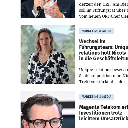
derzeit den ORF. Am Die
soll im Stiftungsrat über 
vom neuen ORF-Chef Cl
Pig vorgeschlagenen
Besetzungen für die
MARKETING & MEDIA
Direktionen abgestimmt
werden.
Wechsel im
Führungsteam: Uniq
relations holt Nicola 
in die Geschäftsleit
Unique relations besetzt 
Schlüsselposition neu: Ni
Treitl verstärkt ab sofort
Geschäftsleitung der Wi
PR-Agentur an der Seite 
MARKETING & MEDIA
Josef Kalina und Anna Ka
Mahr.
Magenta Telekom er
Investitionen trotz
leichtem Umsatzrüc