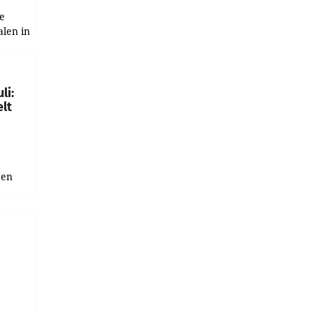
e
alen in
ich.
gen in
li:
lt
gen
uge
bnis
r als