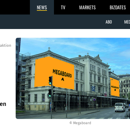
NEWS
TV
MARKETS
BIZDATES
ABO
MED
aktion
ien
© Megaboard