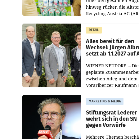
Über den gesamten Augu
hinweg rücken die Altsto
Recycling Austria AG (AR
und der Handelskonzern
Müller die Initiative „Krei
RETAIL
Helden“ in allen
österreichischen Müller-F
Alles bereit für den
Wechsel: Jürgen Albr
setzt ab 1.1.2027 auf
WIENER NEUDORF. – Die
geplante Zusammenarbei
zwischen Adeg und dem
Vorarlberger Kaufmann 
Albrecht ist kartellrechtl
freigegeben: Die
MARKETING & MEDIA
Bundeswettbewerbsbeh
und der Bundeskartellan
Stiftungsrat Lederer
wehrt sich in den SN
gegen Vorwürfe
Mehrere Themen beschä