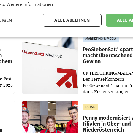
 zu.
Weitere Informationen
EIGEN
ALLE ABLEHNEN
ALLE A
MARKETING & MEDIA
:
ProSiebenSat.1 spar
n
macht überraschend 
achem
Gewinn
UNTERFÖHRING/MAILA
e Post
Der Fernsehkonzern
hr 2026
ProSiebenSat.1 hat im F
n
dank Kostensenkungen
operativ wieder Gewinn
m Plus
gemacht und die
RETAIL
er
Markterwartung deutlic
übertroffen.
Penny modernisiert 
Filialen in Ober- und
m
Niederösterreich