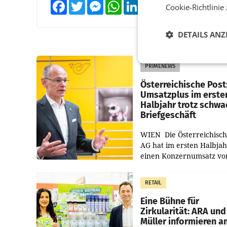
Facebook
Twitter
Messenger
WhatsApp
LinkedIn
XING
Teilen
Cookie-Richtlinie
DETAILS ANZ
PRIMENEWS
Österreichische Post
Umsatzplus im erste
Halbjahr trotz schw
Briefgeschäft
WIEN Die Österreichisch
AG hat im ersten Halbja
einen Konzernumsatz vo
1.544,0 Mio. EUR
erwirtschaftet, was eine
RETAIL
von 3,8 Prozent gegenüb
dem Vergleichszeitraum
Eine Bühne für
Zirkularität: ARA und
Müller informieren a