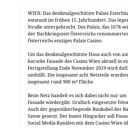
WIEN. Das denkmalgeschützte Palais Esterházy
entstand im frühen 15. Jahrhundert. Das lege
Straße untergebracht. Das Palais, das 1678 se
der Nachkriegszeit Österreichs renommierten
Österreichs einziges Palais Casino.
Um das denkmalgeschützte Haus auch von auße
barocke Fassade des Casino Wien aktuell in 
Fertigstellung Ende November 2019 wird dafü
umhüllt. Die insgesamt acht Netzteile wurde
insgesamt rund 900 m² Fläche.
Beim Netz handelt es sich dabei nicht nur um 
Fassade wiedergibt. Grafisch eingesetzte Foto
Auch der gegenüberliegende Baukobel der Baus
Szene gesetzt. Der bunte Hingucker soll Passa
Social Media-Kanälen mit dem Casino Wien üb