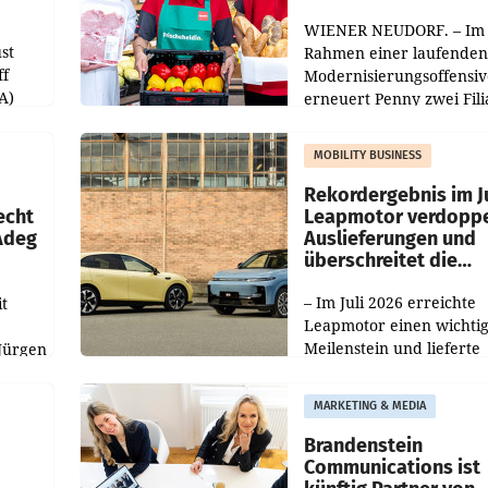
WIENER NEUDORF. – Im
st
Rahmen einer laufenden
ff
Modernisierungsoffensiv
A)
erneuert Penny zwei Fili
Nieder- und Oberösterre
slauf-
Die beiden Standorte lie
MOBILITY BUSINESS
Haag sowie im rund
ilialen
Rekordergebnis im Ju
echt
Leapmotor verdoppe
 Adeg
Auslieferungen und
überschreitet die
100.000er-Marke
– Im Juli 2026 erreichte
t
Leapmotor einen wichti
Meilenstein und lieferte
Jürgen
weltweit 101.267 Fahrze
ich
aus, womit sich das Erge
MARKETING & MEDIA
gegenüber Juli 2025 meh
örde
verdoppelte (+102
walt
Brandenstein
Communications ist