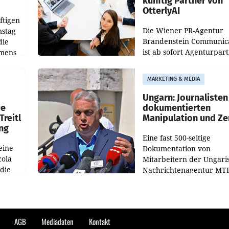
künftig Partner von
OtterlyAI
ftigen
Die Wiener PR-Agentur
nstag
Brandenstein Communica
die
ist ab sofort Agenturpar
emens
der KI-Monitoring- und
Optimierungsplattform
MARKETING & MEDIA
OtterlyAI. Damit baut di
Agentur ihr Leistungspor
Ungarn: Journalisten
ue
dokumentierten
Treitl
Manipulation und Ze
ung
Eine fast 500-seitige
eine
Dokumentation von
cola
Mitarbeitern der Ungari
 die
Nachrichtenagentur MTI 
ener
die systematische Nachri
von
Manipulation und Zensur
lina-
der Agentur während de
AGB
Mediadaten
Kontakt