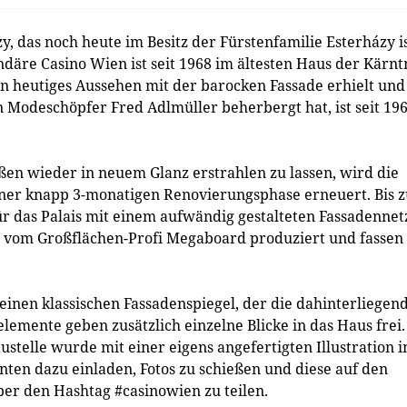
, das noch heute im Besitz der Fürstenfamilie Esterházy is
ndäre Casino Wien ist seit 1968 im ältesten Haus der Kärnt
in heutiges Aussehen mit der barocken Fassade erhielt und
 Modeschöpfer Fred Adlmüller beherbergt hat, ist seit 19
n wieder in neuem Glanz erstrahlen zu lassen, wird die
einer knapp 3-monatigen Renovierungsphase erneuert. Bis 
r das Palais mit einem aufwändig gestalteten Fassadennet
n vom Großflächen-Profi Megaboard produziert und fassen
einen klassischen Fassadenspiegel, der die dahinterliegen
elemente geben zusätzlich einzelne Blicke in das Haus frei.
telle wurde mit einer eigens angefertigten Illustration i
nten dazu einladen, Fotos zu schießen und diese auf den
er den Hashtag #casinowien zu teilen.