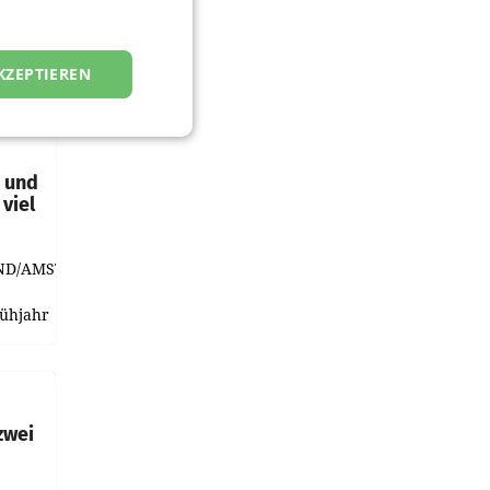
KZEPTIEREN
t und
viel
ND/AMSTERDAM.
rühjahr
h
zwei