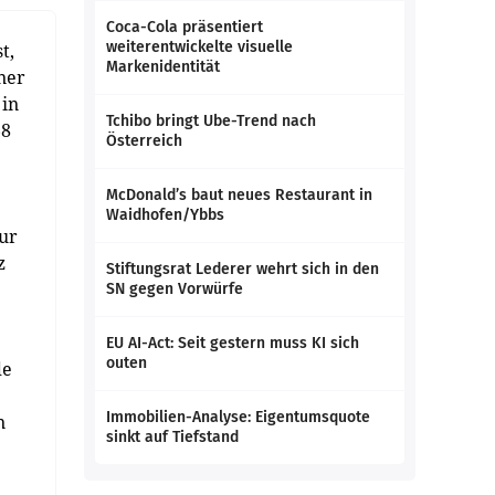
Coca-Cola präsentiert
weiterentwickelte visuelle
t,
Markenidentität
ner
 in
Tchibo bringt Ube-Trend nach
68
Österreich
McDonald’s baut neues Restaurant in
Waidhofen/Ybbs
zur
z
Stiftungsrat Lederer wehrt sich in den
SN gegen Vorwürfe
EU AI-Act: Seit gestern muss KI sich
outen
de
Immobilien-Analyse: Eigentumsquote
n
sinkt auf Tiefstand