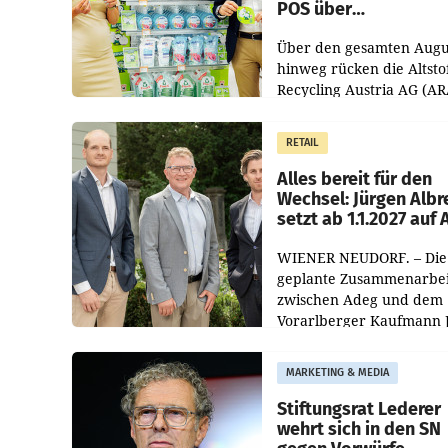
POS über
Kreislauffähigkeit
Über den gesamten Augu
hinweg rücken die Altsto
Recycling Austria AG (AR
und der Handelskonzern
Müller die Initiative „Krei
RETAIL
Helden“ in allen
österreichischen Müller-F
Alles bereit für den
Wechsel: Jürgen Albr
setzt ab 1.1.2027 auf
WIENER NEUDORF. – Die
geplante Zusammenarbei
zwischen Adeg und dem
Vorarlberger Kaufmann 
Albrecht ist kartellrechtl
freigegeben: Die
MARKETING & MEDIA
Bundeswettbewerbsbeh
und der Bundeskartellan
Stiftungsrat Lederer
wehrt sich in den SN