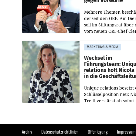
gegen Vorwürfe
Mehrere Themen beschä
derzeit den ORF. Am Die
soll im Stiftungsrat über 
vom neuen ORF-Chef Cl
Pig vorgeschlagenen
Besetzungen für die
MARKETING & MEDIA
Direktionen abgestimmt
werden.
Wechsel im
Führungsteam: Uniq
relations holt Nicola 
in die Geschäftsleit
Unique relations besetzt 
Schlüsselposition neu: Ni
Treitl verstärkt ab sofort
Geschäftsleitung der Wi
PR-Agentur an der Seite 
Josef Kalina und Anna Ka
Mahr.
Archiv
Datenschutzrichtlinien
Offenlegung
Impressum