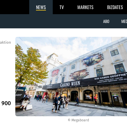
NEWS
TV
MARKETS
BIZDATES
ABO
MED
aktion
o
 900
© Megaboard