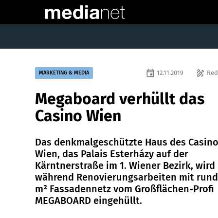
event
draw
12.11.2019
Red
MARKETING & MEDIA
Megaboard verhüllt das
Casino Wien
Das denkmalgeschützte Haus des Casin
Wien, das Palais Esterházy auf der
Kärntnerstraße im 1. Wiener Bezirk, wird
während Renovierungsarbeiten mit rund
m² Fassadennetz vom Großflächen-Profi
MEGABOARD eingehüllt.