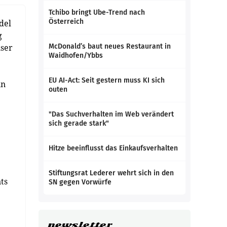
Tchibo bringt Ube-Trend nach
Österreich
del
g
ser
McDonald’s baut neues Restaurant in
Waidhofen/Ybbs
EU AI-Act: Seit gestern muss KI sich
in
outen
"Das Suchverhalten im Web verändert
sich gerade stark"
Hitze beeinflusst das Einkaufsverhalten
Stiftungsrat Lederer wehrt sich in den
ts
SN gegen Vorwürfe
newsletter