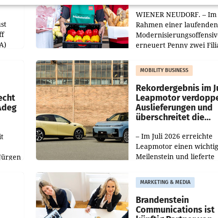
WIENER NEUDORF. – Im
st
Rahmen einer laufenden
ff
Modernisierungsoffensiv
A)
erneuert Penny zwei Fili
Nieder- und Oberösterre
slauf-
Die beiden Standorte lie
MOBILITY BUSINESS
Haag sowie im rund
ilialen
Rekordergebnis im Ju
echt
Leapmotor verdoppe
 Adeg
Auslieferungen und
überschreitet die
100.000er-Marke
– Im Juli 2026 erreichte
t
Leapmotor einen wichti
Meilenstein und lieferte
Jürgen
weltweit 101.267 Fahrze
ich
aus, womit sich das Erge
MARKETING & MEDIA
gegenüber Juli 2025 meh
örde
verdoppelte (+102
walt
Brandenstein
Communications ist