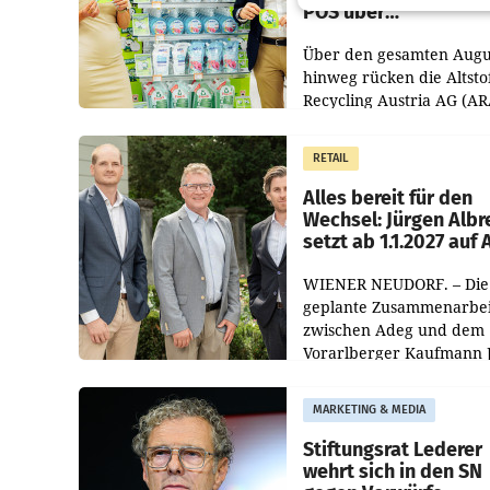
POS über
Kreislauffähigkeit
Über den gesamten Augu
hinweg rücken die Altsto
Recycling Austria AG (AR
und der Handelskonzern
Müller die Initiative „Krei
RETAIL
Helden“ in allen
österreichischen Müller-F
Alles bereit für den
Wechsel: Jürgen Albr
setzt ab 1.1.2027 auf
WIENER NEUDORF. – Die
geplante Zusammenarbei
zwischen Adeg und dem
Vorarlberger Kaufmann 
Albrecht ist kartellrechtl
freigegeben: Die
MARKETING & MEDIA
Bundeswettbewerbsbeh
und der Bundeskartellan
Stiftungsrat Lederer
wehrt sich in den SN