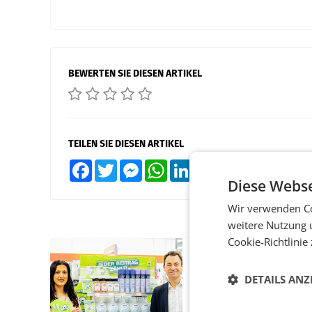
BEWERTEN SIE DIESEN ARTIKEL
TEILEN SIE DIESEN ARTIKEL
Facebook
Twitter
Messenger
WhatsApp
LinkedIn
XING
Teilen
Diese Webse
Wir verwenden Co
weitere Nutzung 
Cookie-Richtlinie
RETAIL
Eine Bühne für
DETAILS ANZ
Zirkularität: ARA und
Müller informieren a