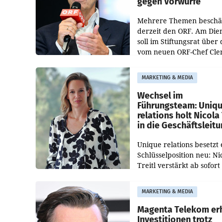
gegen Vorwürfe
Mehrere Themen beschä
derzeit den ORF. Am Die
soll im Stiftungsrat über 
vom neuen ORF-Chef Cl
Pig vorgeschlagenen
Besetzungen für die
MARKETING & MEDIA
Direktionen abgestimmt
werden.
Wechsel im
Führungsteam: Uniq
relations holt Nicola 
in die Geschäftsleit
Unique relations besetzt 
Schlüsselposition neu: Ni
Treitl verstärkt ab sofort
Geschäftsleitung der Wi
PR-Agentur an der Seite 
MARKETING & MEDIA
Josef Kalina und Anna Ka
Mahr.
Magenta Telekom er
Investitionen trotz