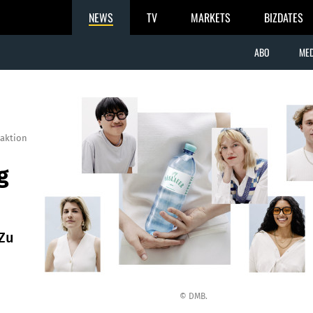
NEWS
TV
MARKETS
BIZDATES
ABO
MED
aktion
g
 Zu
© DMB.