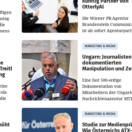
künftig Partner von
OtterlyAI
ftigen
Die Wiener PR-Agentur
nstag
Brandenstein Communica
die
ist ab sofort Agenturpar
emens
der KI-Monitoring- und
Optimierungsplattform
MARKETING & MEDIA
OtterlyAI. Damit baut di
Agentur ihr Leistungspor
Ungarn: Journalisten
ue
dokumentierten
Treitl
Manipulation und Ze
ung
Eine fast 500-seitige
eine
Dokumentation von
cola
Mitarbeitern der Ungari
 die
Nachrichtenagentur MTI 
ener
die systematische Nachri
von
Manipulation und Zensur
MARKETING & MEDIA
lina-
der Agentur während de
höht
Studie zur Medienpr
Wie Österreichs ATX-