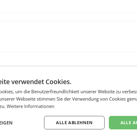
ite verwendet Cookies.
okies, um die Benutzerfreundlichkeit unserer Website zu verbes
unserer Webseite stimmen Sie der Verwendung von Cookies gem
 zu.
Weitere Informationen
RETAIL
Penny modernisiert 
EIGEN
ALLE ABLEHNEN
ALLE A
Filialen in Ober- und
m
Niederösterreich