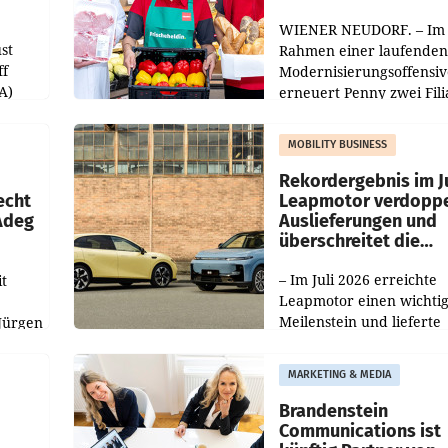
WIENER NEUDORF. – Im
st
Rahmen einer laufenden
ff
Modernisierungsoffensiv
A)
erneuert Penny zwei Fili
Nieder- und Oberösterre
slauf-
Die beiden Standorte lie
MOBILITY BUSINESS
Haag sowie im rund
ilialen
Rekordergebnis im Ju
echt
Leapmotor verdoppe
 Adeg
Auslieferungen und
überschreitet die
100.000er-Marke
– Im Juli 2026 erreichte
t
Leapmotor einen wichti
Meilenstein und lieferte
Jürgen
weltweit 101.267 Fahrze
ich
aus, womit sich das Erge
MARKETING & MEDIA
gegenüber Juli 2025 meh
örde
verdoppelte (+102
walt
Brandenstein
Communications ist