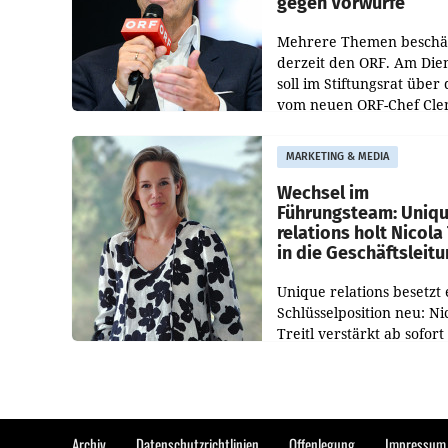
gegen Vorwürfe
Mehrere Themen beschä
derzeit den ORF. Am Die
soll im Stiftungsrat über 
vom neuen ORF-Chef Cl
Pig vorgeschlagenen
Besetzungen für die
MARKETING & MEDIA
Direktionen abgestimmt
werden.
Wechsel im
Führungsteam: Uniq
relations holt Nicola 
in die Geschäftsleit
Unique relations besetzt 
Schlüsselposition neu: Ni
Treitl verstärkt ab sofort
Geschäftsleitung der Wi
PR-Agentur an der Seite 
Josef Kalina und Anna Ka
Mahr.
Archiv
Datenschutzrichtlinien
Offenlegung
Impressum