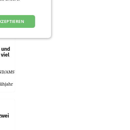
KZEPTIEREN
t und
viel
ND/AMSTERDAM.
rühjahr
h
zwei