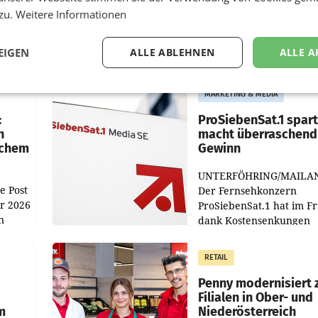
 zu.
Weitere Informationen
EIGEN
ALLE ABLEHNEN
ALLE A
MARKETING & MEDIA
:
ProSiebenSat.1 spar
n
macht überraschend 
achem
Gewinn
UNTERFÖHRING/MAILA
e Post
Der Fernsehkonzern
hr 2026
ProSiebenSat.1 hat im F
n
dank Kostensenkungen
operativ wieder Gewinn
m Plus
gemacht und die
RETAIL
er
Markterwartung deutlic
übertroffen.
Penny modernisiert 
Filialen in Ober- und
m
Niederösterreich