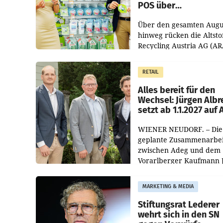
POS über
Kreislauffähigkeit
Über den gesamten Augu
hinweg rücken die Altsto
Recycling Austria AG (AR
und der Handelskonzern
Müller die Initiative „Krei
RETAIL
Helden“ in allen
österreichischen Müller-F
Alles bereit für den
Wechsel: Jürgen Albr
setzt ab 1.1.2027 auf
WIENER NEUDORF. – Die
geplante Zusammenarbei
zwischen Adeg und dem
Vorarlberger Kaufmann 
Albrecht ist kartellrechtl
freigegeben: Die
MARKETING & MEDIA
Bundeswettbewerbsbeh
und der Bundeskartellan
Stiftungsrat Lederer
wehrt sich in den SN