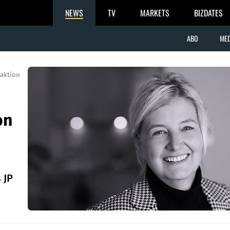
NEWS
TV
MARKETS
BIZDATES
ABO
MED
aktion
on
 JP