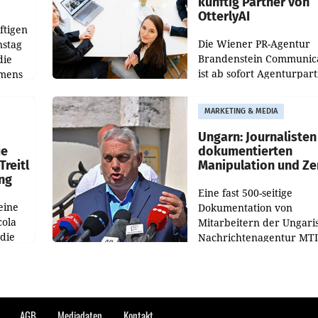
künftig Partner von
OtterlyAI
ftigen
Die Wiener PR-Agentur
nstag
Brandenstein Communica
die
ist ab sofort Agenturpar
emens
der KI-Monitoring- und
Optimierungsplattform
MARKETING & MEDIA
OtterlyAI. Damit baut di
Agentur ihr Leistungspor
Ungarn: Journalisten
ue
dokumentierten
Treitl
Manipulation und Ze
ung
Eine fast 500-seitige
eine
Dokumentation von
cola
Mitarbeitern der Ungari
 die
Nachrichtenagentur MTI 
ener
die systematische Nachri
von
Manipulation und Zensur
lina-
der Agentur während de
AGB
Mediadaten
Kontakt