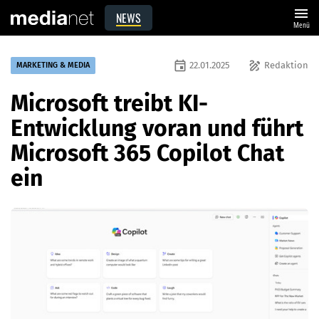
menu
NEWS
Menü
event
draw
22.01.2025
Redaktion
MARKETING & MEDIA
Microsoft treibt KI-
Entwicklung voran und führt
Microsoft 365 Copilot Chat
ein