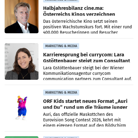
Halbjahresbilanz cine.ma:
Österreichs Kinos verzeichnen
400.000 Besucher mehr
Das österreichische Kino setzt seinen
positiven Wachstumskurs fort. Mit einer rund
400.000 Besucherinnen und Besucher
höheren Nettoreichweite im ersten Halbjahr
2026 gegenüber dem
MARKETING & MEDIA
Karrieresprung bei currycom: Lara
Gstöttenbauer steigt zum Consultant
auf
Lara Gstöttenbauer steigt bei der Wiener
Kommunikationsagentur currycom
communication partners zum Consultant auf.
Die 27-jährige Beraterin betreut Kundinnen
und Kunden in den Bereichen
MARKETING & MEDIA
ORF Kids startet neues Format „Auri
und Du“ rund um die Träume junger
Menschen
Auri, das offizielle Maskottchen des
Eurovision Song Contest 2026, kehrt mit
einem eigenen Format auf den Bildschirm
zurück. In der neuen Sendung „Auri und Du“
bei ORF Kids steht