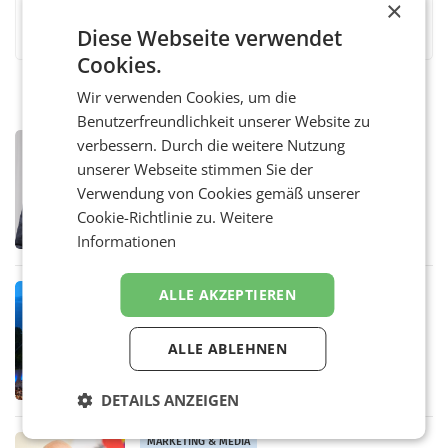
×
Facebook
Twitter
Messenger
WhatsApp
LinkedIn
XING
Teilen
Diese Webseite verwendet
Cookies.
Wir verwenden Cookies, um die
Benutzerfreundlichkeit unserer Website zu
PRIMENEWS
verbessern. Durch die weitere Nutzung
ORF III: Peter Schöber abberufen und
unserer Webseite stimmen Sie der
beurlaubt
Verwendung von Cookies gemäß unserer
WIEN ORF-III-Co-Geschäftsführer Peter
Cookie-Richtlinie zu.
Weitere
Schöber ist wegen Compliance-Vorwürfen
abberufen und beurlaubt worden. Der ORF
Informationen
bestätigte gegenüber der APA entsprechende
Medienberichte.
MARKETING & MEDIA
ALLE AKZEPTIEREN
ORF-Kulturmatinee widmet sich 20
Jahren Grafenegg Festival und Peter
ALLE ABLEHNEN
Simonischek
Am Sonntag, dem 9. August 2026, begleitet
Lillian Moschen das Publikum ab 9.05 Uhr
durch die ORF-„Kulturmatinee“. Die Sendung
DETAILS ANZEIGEN
startet mit der Dokumentation „20 Jahre
Grafenegg
MARKETING & MEDIA