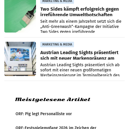
MARKETING & MEDIA
Two Sides kämpft erfolgreich gegen
irreführende Umweltbotschaften
beim Papiereinsatz
Seit mehr als einem Jahrzehnt setzt sich die
„Anti-Greenwash“-Kampagne der Initiative
Two Sides gegen irreführende
Umweltaussagen bei Papierkommunikation
und papierbasierten Verpackungen
MARKETING & MEDIA
Austrian Leading Sights präsentiert
sich mit neuer Markenpräsenz am
Flughafen Wien
Austrian Leading Sights präsentiert sich ab
sofort mit einer neuen großformatigen
Werbeinszenierung im Terminalbereich des
Flughafen Wien. Die Präsenz befindet sich im
Verbindungsbereich
Meistgelesene Artikel
ORF: Pig legt Personalliste vor
ORF-Festspielempfang 2026 im Zeichen der