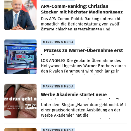
APA-Comm-Ranking: Christian
Stocker mit höchster Medienpräsenz
im Juli
Das APA-Comm-Politik-Ranking untersucht
monatlich die Berichterstattung von zwölf
österreichischen Tageszeitungen und
analysiert, welche Politikerinnen und
Politiker Österreichs die
MARKETING & MEDIA
Prozess zu Warner-Übernahme erst
im März 2027
LOS ANGELES Die geplante Übernahme des
Hollywood-Urgesteins Warner Brothers durch
den Rivalen Paramount wird noch lange in
der Schwebe bleiben. Eine Richterin setzte
den Prozess zu
MARKETING & MEDIA
Werbe Akademie startet neue
Imagekampagne rund um Praxisnähe
Unter dem Slogan „Näher dran geht nicht. Mit
einer praxisorientierten Ausbildung an der
Werbe Akademie“ hat die
Bildungseinrichtung des WIFI Wien eine neue
Imagekampagne gestartet.
MARKETING & MEDIA