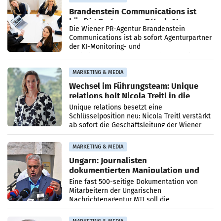
Brandenstein Communications ist
künftig Partner von OtterlyAI
Die Wiener PR-Agentur Brandenstein
Communications ist ab sofort Agenturpartner
der KI-Monitoring- und
Optimierungsplattform OtterlyAI. Damit baut
die Agentur ihr Leistungsportfolio
MARKETING & MEDIA
Wechsel im Führungsteam: Unique
relations holt Nicola Treitl in die
Geschäftsleitung
Unique relations besetzt eine
Schlüsselposition neu: Nicola Treitl verstärkt
ab sofort die Geschäftsleitung der Wiener
PR-Agentur an der Seite von Josef Kalina und
Anna Kalina-Mahr.
MARKETING & MEDIA
Ungarn: Journalisten
dokumentierten Manipulation und
Zensur
Eine fast 500-seitige Dokumentation von
Mitarbeitern der Ungarischen
Nachrichtenagentur MTI soll die
systematische Nachrichten-Manipulation und
Zensur bei der Agentur während der Zeit