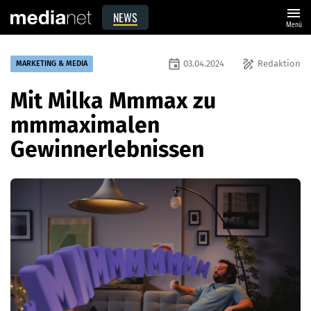
menu
NEWS
Menü
event
draw
03.04.2024
Redaktion
MARKETING & MEDIA
Mit Milka Mmmax zu
mmmaximalen
Gewinnerlebnissen