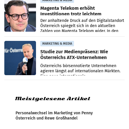
MARKETING & MEDIA
Magenta Telekom erhöht
Investitionen trotz leichtem
Umsatzrückgang
Der anhaltende Druck auf den Digitalstandort
Österreich spiegelt sich in den aktuellen
Zahlen von Magenta Telekom wider. In den
ersten sechs Monaten des laufenden Jahres
verzeichnete
MARKETING & MEDIA
Studie zur Medienpräsenz: Wie
Österreichs ATX-Unternehmen
international wahrgenommen
Österreichs börsennotierte Unternehmen
werden
agieren längst auf internationalen Märkten.
Eine neue internationale
Medienresonanzanalyse untersucht die
weltweite Berichterstattung über
Meistgelesene Artikel
Personalwechsel im Marketing von Penny
Österreich und Rewe Großhandel