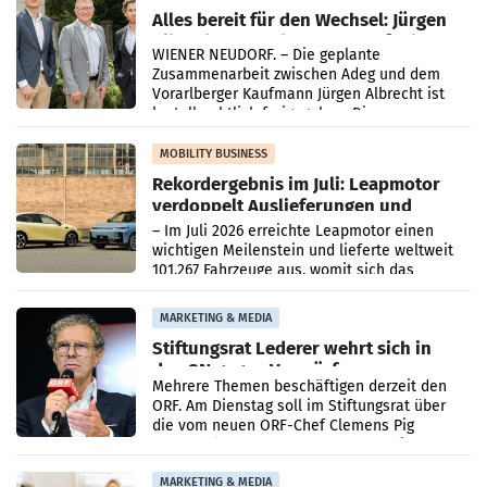
Alles bereit für den Wechsel: Jürgen
Albrecht setzt ab 1.1.2027 auf Adeg
WIENER NEUDORF. – Die geplante
Zusammenarbeit zwischen Adeg und dem
Vorarlberger Kaufmann Jürgen Albrecht ist
kartellrechtlich freigegeben: Die
Bundeswettbewerbsbehörde und der
Bundeskartellanwalt
MOBILITY BUSINESS
Rekordergebnis im Juli: Leapmotor
verdoppelt Auslieferungen und
überschreitet die 100.000er-Marke
– Im Juli 2026 erreichte Leapmotor einen
wichtigen Meilenstein und lieferte weltweit
101.267 Fahrzeuge aus, womit sich das
Ergebnis gegenüber Juli 2025 mehr als
verdoppelte (+102
MARKETING & MEDIA
Stiftungsrat Lederer wehrt sich in
den SN gegen Vorwürfe
Mehrere Themen beschäftigen derzeit den
ORF. Am Dienstag soll im Stiftungsrat über
die vom neuen ORF-Chef Clemens Pig
vorgeschlagenen Besetzungen für die
Direktionen abgestimmt werden.
MARKETING & MEDIA